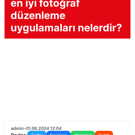
en iyi fotoğraf
düzenleme
uygulamaları nelerdir?
admin
•
01.06.2024 12:04
Paylaş:
Twitter
Facebook
WhatsApp
Reddit