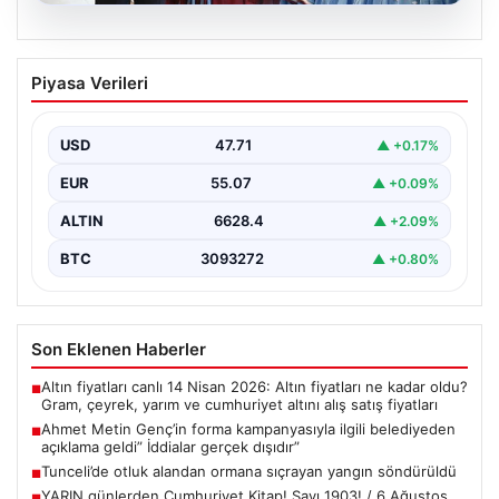
06.08.2026
Ahmet Metin Genç’in forma
Piyasa Verileri
kampanyasıyla ilgili belediyeden
açıklama geldi” İddialar gerçek dışıdır”
USD
47.71
▲ +0.17%
EUR
55.07
▲ +0.09%
ALTIN
6628.4
▲ +2.09%
BTC
3093272
▲ +0.80%
Son Eklenen Haberler
Altın fiyatları canlı 14 Nisan 2026: Altın fiyatları ne kadar oldu?
■
Gram, çeyrek, yarım ve cumhuriyet altını alış satış fiyatları
Ahmet Metin Genç’in forma kampanyasıyla ilgili belediyeden
■
açıklama geldi” İddialar gerçek dışıdır”
Tunceli’de otluk alandan ormana sıçrayan yangın söndürüldü
■
YARIN günlerden Cumhuriyet Kitap! Sayı 1903! / 6 Ağustos
■