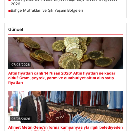
2026
Bahçe Mutfakları ve Şık Yaşam Bölgeleri
■
Güncel
07/08/2026
Altın fiyatları canlı 14 Nisan 2026: Altın fiyatları ne kadar
oldu? Gram, çeyrek, yarım ve cumhuriyet altını alış satış
fiyatları
06/08/2026
Ahmet Metin Genç’in forma kampanyasıyla ilgili belediyeden