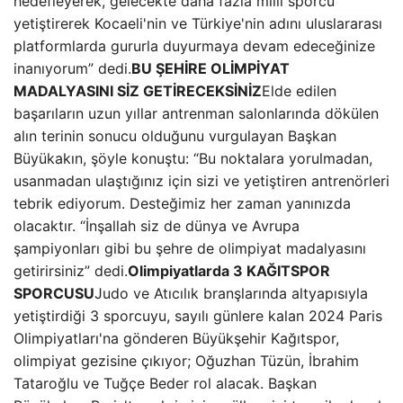
hedefleyerek, gelecekte daha fazla milli sporcu
yetiştirerek Kocaeli'nin ve Türkiye'nin adını uluslararası
platformlarda gururla duyurmaya devam edeceğinize
inanıyorum” dedi.
BU ŞEHİRE OLİMPİYAT
MADALYASINI SİZ GETİRECEKSİNİZ
Elde edilen
başarıların uzun yıllar antrenman salonlarında dökülen
alın terinin sonucu olduğunu vurgulayan Başkan
Büyükakın, şöyle konuştu: “Bu noktalara yorulmadan,
usanmadan ulaştığınız için sizi ve yetiştiren antrenörleri
tebrik ediyorum. Desteğimiz her zaman yanınızda
olacaktır. “İnşallah siz de dünya ve Avrupa
şampiyonları gibi bu şehre de olimpiyat madalyasını
getirirsiniz” dedi.
Olimpiyatlarda 3 KAĞITSPOR
SPORCUSU
Judo ve Atıcılık branşlarında altyapısıyla
yetiştirdiği 3 sporcuyu, sayılı günlere kalan 2024 Paris
Olimpiyatları'na gönderen Büyükşehir Kağıtspor,
olimpiyat gezisine çıkıyor; Oğuzhan Tüzün, İbrahim
Tataroğlu ve Tuğçe Beder rol alacak. Başkan