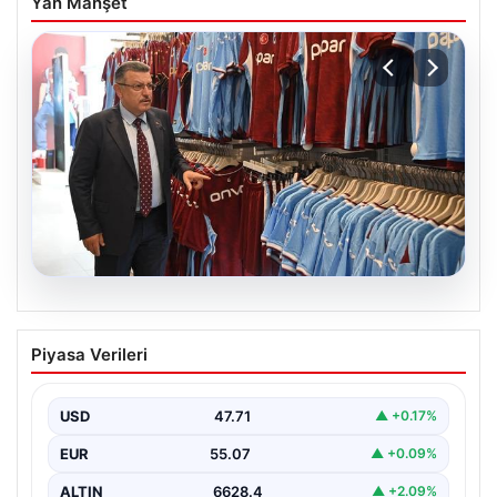
Yan Manşet
06.08.2026
Ahmet Metin Genç’in forma
Piyasa Verileri
kampanyasıyla ilgili belediyeden
açıklama geldi” İddialar gerçek dışıdır”
USD
47.71
▲ +0.17%
EUR
55.07
▲ +0.09%
ALTIN
6628.4
▲ +2.09%