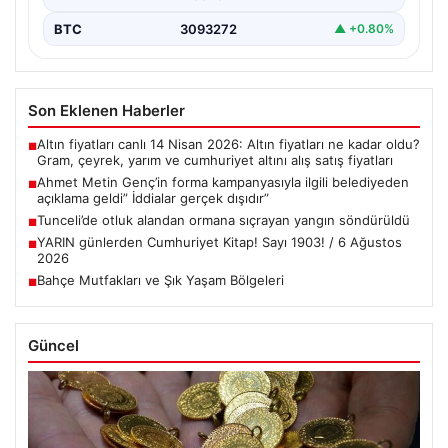
BTC
3093272
▲ +0.80%
Son Eklenen Haberler
Altın fiyatları canlı 14 Nisan 2026: Altın fiyatları ne kadar oldu?
■
Gram, çeyrek, yarım ve cumhuriyet altını alış satış fiyatları
Ahmet Metin Genç’in forma kampanyasıyla ilgili belediyeden
■
açıklama geldi” İddialar gerçek dışıdır”
Tunceli’de otluk alandan ormana sıçrayan yangın söndürüldü
■
YARIN günlerden Cumhuriyet Kitap! Sayı 1903! / 6 Ağustos
■
2026
Bahçe Mutfakları ve Şık Yaşam Bölgeleri
■
Güncel