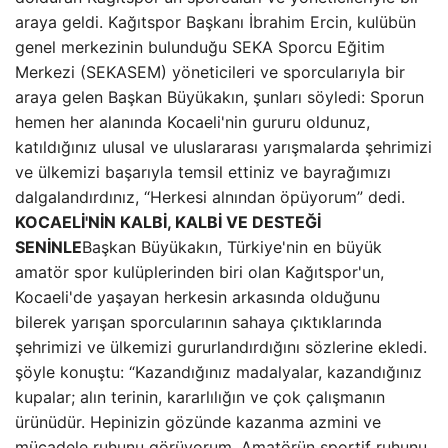
araya geldi. Kağıtspor Başkanı İbrahim Ercin, kulübün
genel merkezinin bulunduğu SEKA Sporcu Eğitim
Merkezi (SEKASEM) yöneticileri ve sporcularıyla bir
araya gelen Başkan Büyükakın, şunları söyledi: Sporun
hemen her alanında Kocaeli'nin gururu oldunuz,
katıldığınız ulusal ve uluslararası yarışmalarda şehrimizi
ve ülkemizi başarıyla temsil ettiniz ve bayrağımızı
dalgalandırdınız, “Herkesi alnından öpüyorum” dedi.
KOCAELİ'NİN KALBİ, KALBİ VE DESTEĞİ
SENİNLE
Başkan Büyükakın, Türkiye'nin en büyük
amatör spor kulüplerinden biri olan Kağıtspor'un,
Kocaeli'de yaşayan herkesin arkasında olduğunu
bilerek yarışan sporcularının sahaya çıktıklarında
şehrimizi ve ülkemizi gururlandırdığını sözlerine ekledi.
şöyle konuştu: “Kazandığınız madalyalar, kazandığınız
kupalar; alın terinin, kararlılığın ve çok çalışmanın
ürünüdür. Hepinizin gözünde kazanma azmini ve
mücadele ruhunu görüyorum. Amatörün sportif ruhunu