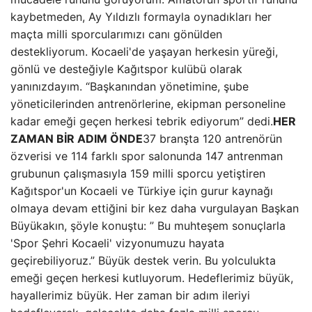
kaybetmeden, Ay Yıldızlı formayla oynadıkları her
maçta milli sporcularımızı canı gönülden
destekliyorum. Kocaeli'de yaşayan herkesin yüreği,
gönlü ve desteğiyle Kağıtspor kulübü olarak
yanınızdayım. “Başkanından yönetimine, şube
yöneticilerinden antrenörlerine, ekipman personeline
kadar emeği geçen herkesi tebrik ediyorum” dedi.
HER
ZAMAN BİR ADIM ÖNDE
37 branşta 120 antrenörün
özverisi ve 114 farklı spor salonunda 147 antrenman
grubunun çalışmasıyla 159 milli sporcu yetiştiren
Kağıtspor'un Kocaeli ve Türkiye için gurur kaynağı
olmaya devam ettiğini bir kez daha vurgulayan Başkan
Büyükakın, şöyle konuştu: ” Bu muhteşem sonuçlarla
'Spor Şehri Kocaeli' vizyonumuzu hayata
geçirebiliyoruz.” Büyük destek verin. Bu yolculukta
emeği geçen herkesi kutluyorum. Hedeflerimiz büyük,
hayallerimiz büyük. Her zaman bir adım ileriyi