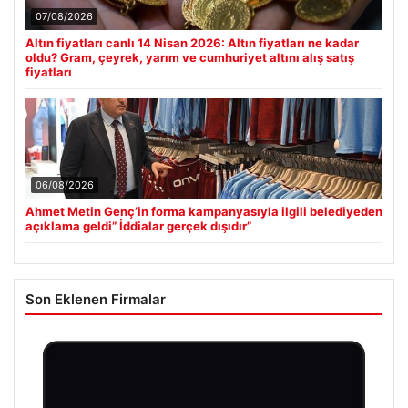
07/08/2026
Altın fiyatları canlı 14 Nisan 2026: Altın fiyatları ne kadar
oldu? Gram, çeyrek, yarım ve cumhuriyet altını alış satış
fiyatları
06/08/2026
Ahmet Metin Genç’in forma kampanyasıyla ilgili belediyeden
açıklama geldi” İddialar gerçek dışıdır”
Son Eklenen Firmalar