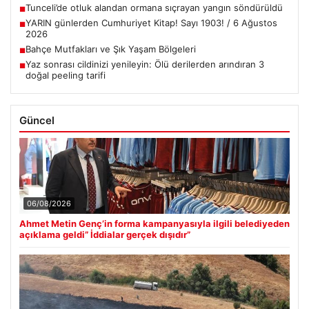
Tunceli’de otluk alandan ormana sıçrayan yangın söndürüldü
■
YARIN günlerden Cumhuriyet Kitap! Sayı 1903! / 6 Ağustos
■
2026
Bahçe Mutfakları ve Şık Yaşam Bölgeleri
■
Yaz sonrası cildinizi yenileyin: Ölü derilerden arındıran 3
■
doğal peeling tarifi
Güncel
06/08/2026
Ahmet Metin Genç’in forma kampanyasıyla ilgili belediyeden
açıklama geldi” İddialar gerçek dışıdır”