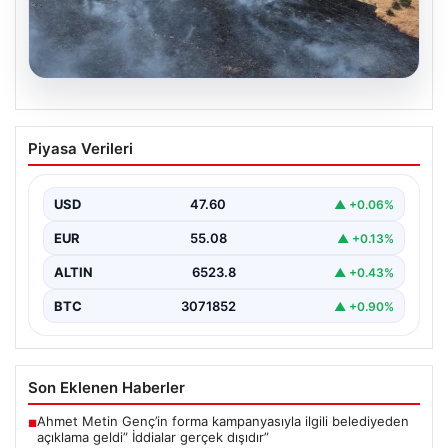
05.08.2026
Tunceli’de otluk alandan ormana
Piyasa Verileri
sıçrayan yangın söndürüldü
{ “title”: “Tunceli’de Otluk Alandan Ormana Sıçrayan
Yangın Kontrol Altına Alındı”, “content”: “ Tunceli’nin…
USD
47.60
▲ +0.06%
EUR
55.08
▲ +0.13%
ALTIN
6523.8
▲ +0.43%
BTC
3071852
▲ +0.90%
Son Eklenen Haberler
Ahmet Metin Genç’in forma kampanyasıyla ilgili belediyeden
■
açıklama geldi” İddialar gerçek dışıdır”