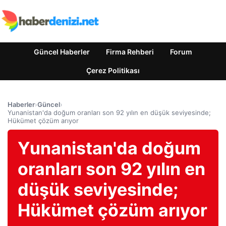
Güncel Haberler
Firma Rehberi
Forum
Çerez Politikası
Haberler
›
Güncel
›
Yunanistan'da doğum oranları son 92 yılın en düşük seviyesinde;
Hükümet çözüm arıyor
Yunanistan'da doğum
oranları son 92 yılın en
düşük seviyesinde;
Hükümet çözüm arıyor