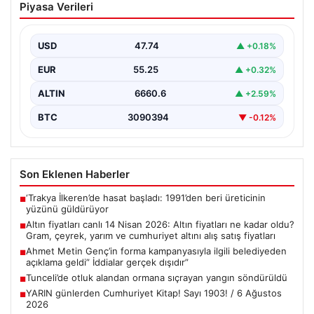
Piyasa Verileri
fiyatları ne kadar oldu? Gram, çeyrek,
yarım ve cumhuriyet altını alış satış
fiyatları
USD
47.74
▲ +0.18%
{“title”: “14 Nisan 2026 Güncel Altın Fiyatları: Gram,
EUR
55.25
▲ +0.32%
Çeyrek, Yarım ve Cumhuriyet Altını Satış…
ALTIN
6660.6
▲ +2.59%
BTC
3090394
▼ -0.12%
Son Eklenen Haberler
‘Trakya İlkeren’de hasat başladı: 1991’den beri üreticinin
■
yüzünü güldürüyor
Altın fiyatları canlı 14 Nisan 2026: Altın fiyatları ne kadar oldu?
■
Gram, çeyrek, yarım ve cumhuriyet altını alış satış fiyatları
Ahmet Metin Genç’in forma kampanyasıyla ilgili belediyeden
■
açıklama geldi” İddialar gerçek dışıdır”
Tunceli’de otluk alandan ormana sıçrayan yangın söndürüldü
■
YARIN günlerden Cumhuriyet Kitap! Sayı 1903! / 6 Ağustos
■
2026