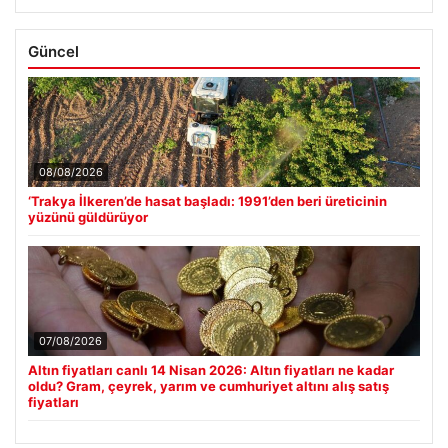
Güncel
08/08/2026
‘Trakya İlkeren’de hasat başladı: 1991’den beri üreticinin
yüzünü güldürüyor
07/08/2026
Altın fiyatları canlı 14 Nisan 2026: Altın fiyatları ne kadar
oldu? Gram, çeyrek, yarım ve cumhuriyet altını alış satış
fiyatları