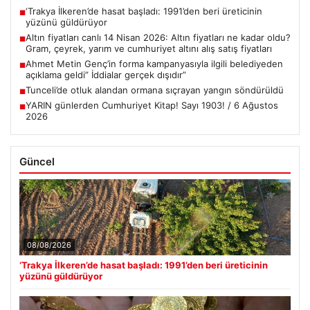
‘Trakya İlkeren’de hasat başladı: 1991’den beri üreticinin
■
yüzünü güldürüyor
Altın fiyatları canlı 14 Nisan 2026: Altın fiyatları ne kadar oldu?
■
Gram, çeyrek, yarım ve cumhuriyet altını alış satış fiyatları
Ahmet Metin Genç’in forma kampanyasıyla ilgili belediyeden
■
açıklama geldi” İddialar gerçek dışıdır”
Tunceli’de otluk alandan ormana sıçrayan yangın söndürüldü
■
YARIN günlerden Cumhuriyet Kitap! Sayı 1903! / 6 Ağustos
■
2026
Güncel
08/08/2026
‘Trakya İlkeren’de hasat başladı: 1991’den beri üreticinin
yüzünü güldürüyor