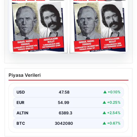
05.08.2026
YARIN günlerden Cumhuriyet Kitap!
Piyasa Verileri
Sayı 1903! / 6 Ağustos 2026
USD
47.58
▲ +0.10%
EUR
54.99
▲ +0.25%
ALTIN
6389.3
▲ +2.54%
BTC
3042080
▲ +0.67%