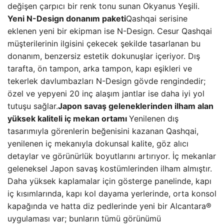
değişen çarpıcı bir renk tonu sunan Okyanus Yeşili.
Yeni N-Design donanım paketi
Qashqai serisine
eklenen yeni bir ekipman ise N-Design. Cesur Qashqai
müşterilerinin ilgisini çekecek şekilde tasarlanan bu
donanım, benzersiz estetik dokunuşlar içeriyor. Dış
tarafta, ön tampon, arka tampon, kapı eşikleri ve
tekerlek davlumbazları N-Design gövde rengindedir;
özel ve yepyeni 20 inç alaşım jantlar ise daha iyi yol
tutuşu sağlar.
Japon savaş geleneklerinden ilham alan
yüksek kaliteli iç mekan ortamı
Yenilenen dış
tasarımıyla görenlerin beğenisini kazanan Qashqai,
yenilenen iç mekanıyla dokunsal kalite, göz alıcı
detaylar ve görünürlük boyutlarını artırıyor. İç mekanlar
geleneksel Japon savaş kostümlerinden ilham almıştır.
Daha yüksek kaplamalar için gösterge panelinde, kapı
iç kısımlarında, kapı kol dayama yerlerinde, orta konsol
kapağında ve hatta diz pedlerinde yeni bir Alcantara®
uygulaması var; bunların tümü görünümü