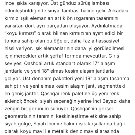
ince ışıkla karışıyor. Üst gündüz sürüş lambası
etkinleştirildiğinde sinyal lambası haline gelir. Arkadaki
kırmızı ışık elemanları artık ön ızgaranın tasarımını
yansıtan dört ayrı parçadan oluşuyor. Aydınlatmada
“koyu kırmızı” olarak bilinen kırmızının ayırt edici bir
tonuna sahip olan bu öğeler, daha fazla hassasiyet
hissi veriyor. Işık elemanlarının daha iyi görülebilmesi
için mercekler artık şeffaf formda mevcuttur. Giriş
seviyesi Qashqai artık standart olarak 17″ alaşım
jantlarla ve yeni 18″ elmas kesim alaşım jantlarla
geliyor. Üst donanım paketleri yeni 19″ alaşım tasarıma
sahiptir ve yeni elmas kesim alaşım jant, segmentteki
en geniş janttır. Qashqai renk paletine üç yeni renk
eklendi; önceki siyah seçeneğin yerine İnci Beyazı daha
zengin bir görünüm sunuyor. Qashqai'nin görsel
geometrisinin tanımını keskinleştirme etkisine sahip
siyah gölge, Siyah İnci ve hakim ışık koşullarına bağlı
olarak koyu mavi ile metalik deniz mavisi arasında