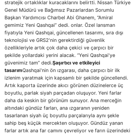
stratejik ortaklıklar kuracaklarını belirtti. Nissan Türkiye
Genel Müdürü ve Bağımsız Pazarlardan Sorumlu
Başkan Yardımcısı Charbel Abi Ghanem, “Amiral
gemimiz Yeni Qashqai” dedi. onlar. Özel lansman
fiyatıyla Yeni Qashqai, güncellenen tasarımı, sıra dışı
teknolojisi ve GRS2'nin gerektirdiği güvenlik
özellikleriyle artık çok daha çekici ve çarpıcı bir
şekilde yollardaki yerini alacak. “Yeni Qashqai'ye
güvenimiz tam” dedi.
Şaşırtıcı ve etkileyici
tasarım
Qashqai'nin ön ızgarası, daha çarpıcı bir ilk
izlenim yaratmak için kapsamlı bir şekilde güncellendi.
Artık kaporta üzerinde akıcı görünen düzinelerce üç
boyutlu, parlak siyah parçadan oluşuyor. Yeni farlar
daha da keskin bir görünüm sunuyor. Ana merceğin
altındaki gündüz farları, ana ızgaranın yeniden
tasarlanan siyah üç boyutlu parçalarıyla aynı şekle
sahip beş küçük mercekten oluşuyor. Gündüz yanan
farlar artık ana far camını çevreliyor ve farın üzerindeki