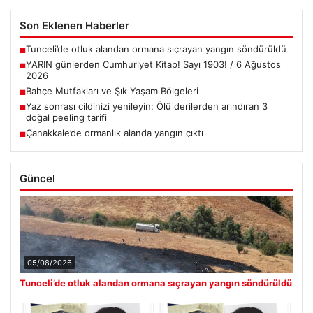
Son Eklenen Haberler
Tunceli’de otluk alandan ormana sıçrayan yangın söndürüldü
■
YARIN günlerden Cumhuriyet Kitap! Sayı 1903! / 6 Ağustos
■
2026
Bahçe Mutfakları ve Şık Yaşam Bölgeleri
■
Yaz sonrası cildinizi yenileyin: Ölü derilerden arındıran 3
■
doğal peeling tarifi
Çanakkale’de ormanlık alanda yangın çıktı
■
Güncel
05/08/2026
Tunceli’de otluk alandan ormana sıçrayan yangın söndürüldü