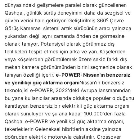
dünyasındaki gelişmelere paralel olarak güncellenen
Qashqai, günlük sürüş deneyimini daha da sezgisel ve
güven verici hale getiriyor. Geliştirilmiş 360⁰ Çevre
Görüş Kamerası sistemi artık sürücünün aracı yalnızca
yukarıdan değil aynı zamanda önden de görmesine
olanak tanıyor. Potansiyel olarak görünmez dış
tehlikeleri tespit etmek için arka ve yan. Köşelerden
veya köşelerden görüntülemek üzere sekiz farklı dış
mekan kamera görünümünden birini seçmenize olanak
tanıyan özelliği içerir.
e-POWER: Nissan'ın benzersiz
ve yenilikçi güç aktarma organı
Nissan'ın benzersiz
teknolojisi e-POWER, 2022'deki Avrupa lansmanından
bu yana kullanıcılar arasında oldukça popüler olduğunu
kanıtlayan benzersiz bir elektrikli güç aktarma organı
olarak sunuluyor ve şu ana kadar 100.000'den fazla
Qashqai e-POWER ve yenilikçi güç aktarma organı,
tekerleklerin Geleneksel hibritlerin aksine yalnızca
doğrudan elektrik motoruyla çalıştırılır. Crossover