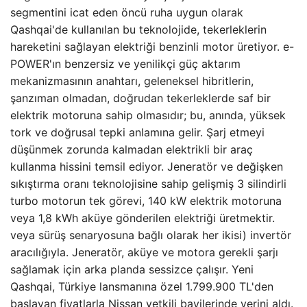
segmentini icat eden öncü ruha uygun olarak
Qashqai'de kullanılan bu teknolojide, tekerleklerin
hareketini sağlayan elektriği benzinli motor üretiyor. e-
POWER'ın benzersiz ve yenilikçi güç aktarım
mekanizmasının anahtarı, geleneksel hibritlerin,
şanzıman olmadan, doğrudan tekerleklerde saf bir
elektrik motoruna sahip olmasıdır; bu, anında, yüksek
tork ve doğrusal tepki anlamına gelir. Şarj etmeyi
düşünmek zorunda kalmadan elektrikli bir araç
kullanma hissini temsil ediyor. Jeneratör ve değişken
sıkıştırma oranı teknolojisine sahip gelişmiş 3 silindirli
turbo motorun tek görevi, 140 kW elektrik motoruna
veya 1,8 kWh aküye gönderilen elektriği üretmektir.
veya sürüş senaryosuna bağlı olarak her ikisi) invertör
aracılığıyla. Jeneratör, aküye ve motora gerekli şarjı
sağlamak için arka planda sessizce çalışır. Yeni
Qashqai, Türkiye lansmanına özel 1.799.900 TL'den
başlayan fiyatlarla Nissan yetkili bayilerinde yerini aldı.