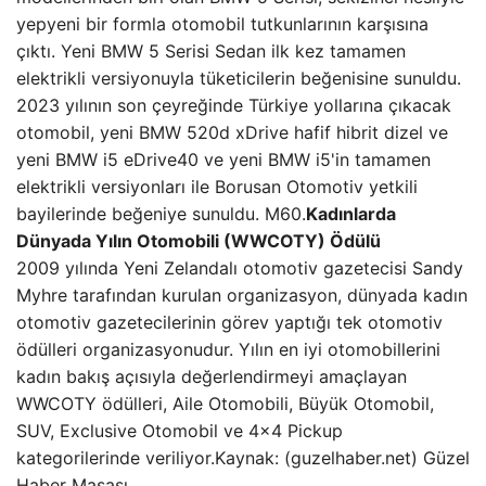
yepyeni bir formla otomobil tutkunlarının karşısına
çıktı. Yeni BMW 5 Serisi Sedan ilk kez tamamen
elektrikli versiyonuyla tüketicilerin beğenisine sunuldu.
2023 yılının son çeyreğinde Türkiye yollarına çıkacak
otomobil, yeni BMW 520d xDrive hafif hibrit dizel ve
yeni BMW i5 eDrive40 ve yeni BMW i5'in tamamen
elektrikli versiyonları ile Borusan Otomotiv yetkili
bayilerinde beğeniye sunuldu. M60.
Kadınlarda
Dünyada Yılın Otomobili (WWCOTY) Ödülü
2009 yılında Yeni Zelandalı otomotiv gazetecisi Sandy
Myhre tarafından kurulan organizasyon, dünyada kadın
otomotiv gazetecilerinin görev yaptığı tek otomotiv
ödülleri organizasyonudur. Yılın en iyi otomobillerini
kadın bakış açısıyla değerlendirmeyi amaçlayan
WWCOTY ödülleri, Aile Otomobili, Büyük Otomobil,
SUV, Exclusive Otomobil ve 4×4 Pickup
kategorilerinde veriliyor.Kaynak: (guzelhaber.net) Güzel
Haber Masası