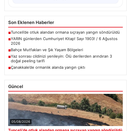
Son Eklenen Haberler
Tunceli’de otluk alandan ormana sıçrayan yangın söndürüldü
■
YARIN günlerden Cumhuriyet Kitap! Sayı 1903! / 6 Ağustos
■
2026
Bahçe Mutfakları ve Şık Yaşam Bölgeleri
■
Yaz sonrası cildinizi yenileyin: Ölü derilerden arındıran 3
■
doğal peeling tarifi
Çanakkale’de ormanlık alanda yangın çıktı
■
Güncel
05/08/2026
Tunceli’de otluk alandan ormana sıçrayan yangın söndürüldü