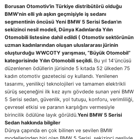
Borusan Otomotiv'in Türkiye distribütörü olduğu
BMW'nin elli yılı aşkın geçmişiyle iş sedanı
segmentinin öncüsü Yeni BMW 5 Serisi Sedan'ın
sekizinci nesil modeli, Dünya Kadınlarda Yılın
Otomobili listesine dahil edildi ( Otomotiv sektörünün
uzman kadınlarından oluşan uluslararası jürinin
oluşturduğu WWCOTY yarışması, “Büyük Otomobil”
kategorisinde Yılın Otomobili seçildi.
Bu yıl 14'üncüsü
düzenlenen ödüllerin jürisinde 5 kıtada 52 ülkeden 75
kadın otomotiv gazetecisi oy kullandı. Yenilenen
tasarımı, yenilikçi teknolojileri ve tamamen elektrikli
sürüş seçeneğini ilk kez aynı gövdede sunan yeni BMW
5 Serisi sedan, güvenlik, yol tutuşu, konforu, verimliliği,
çevresel etkisi ve paranın karşılığını vermesiyle
birincilik ödülüne layık görüldü.
Yeni BMW 5 Serisi
Sedan hakkında bilgiler
Dünya çapında en çok bilinen ve sevilen BMW
modellerinden biri olan BMW 5 Serisi, sekizinci nesliyle