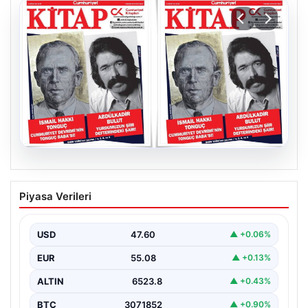
05.08.2026
YARIN günlerden Cumhuriyet Kitap!
Piyasa Verileri
Sayı 1903! / 6 Ağustos 2026
USD
47.60
▲ +0.06%
EUR
55.08
▲ +0.13%
ALTIN
6523.8
▲ +0.43%
BTC
3071852
▲ +0.90%