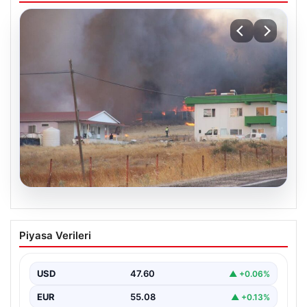
03.08.2026
Çanakkale’de ormanlık alanda yangın
Piyasa Verileri
çıktı
USD
47.60
▲ +0.06%
EUR
55.08
▲ +0.13%