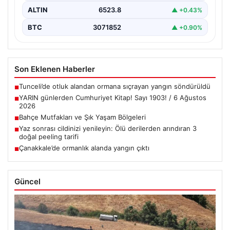
ALTIN
6523.8
▲ +0.43%
BTC
3071852
▲ +0.90%
Son Eklenen Haberler
Tunceli’de otluk alandan ormana sıçrayan yangın söndürüldü
■
YARIN günlerden Cumhuriyet Kitap! Sayı 1903! / 6 Ağustos
■
2026
Bahçe Mutfakları ve Şık Yaşam Bölgeleri
■
Yaz sonrası cildinizi yenileyin: Ölü derilerden arındıran 3
■
doğal peeling tarifi
Çanakkale’de ormanlık alanda yangın çıktı
■
Güncel