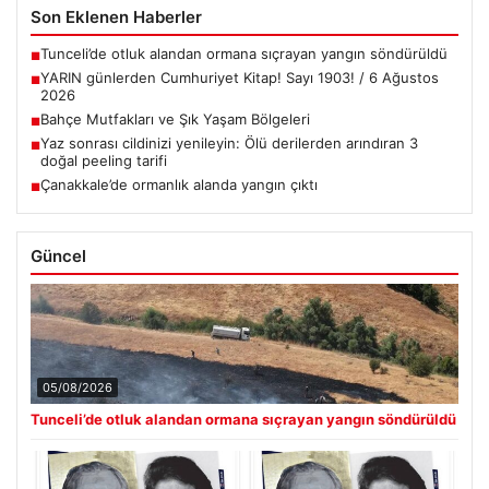
Son Eklenen Haberler
Tunceli’de otluk alandan ormana sıçrayan yangın söndürüldü
■
YARIN günlerden Cumhuriyet Kitap! Sayı 1903! / 6 Ağustos
■
2026
Bahçe Mutfakları ve Şık Yaşam Bölgeleri
■
Yaz sonrası cildinizi yenileyin: Ölü derilerden arındıran 3
■
doğal peeling tarifi
Çanakkale’de ormanlık alanda yangın çıktı
■
Güncel
05/08/2026
Tunceli’de otluk alandan ormana sıçrayan yangın söndürüldü