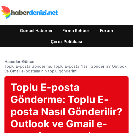
Güncel Haberler
Firma Rehberi
Forum
Çerez Politikası
Haberler
›
Güncel
›
Toplu E-posta Gönderme: Toplu E-posta Nasıl Gönderilir? Outlook
ve Gmail e-postalarının toplu gönderimi
Toplu E-posta
Gönderme: Toplu E-
posta Nasıl Gönderilir?
Outlook ve Gmail e-