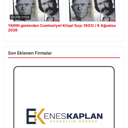
05/08/2026
YARIN günlerden Cumhuriyet Kitap! Sayı 1903! / 6 Ağustos
2026
Son Eklenen Firmalar