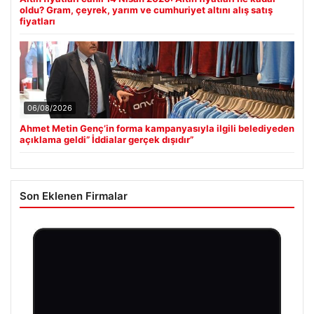
oldu? Gram, çeyrek, yarım ve cumhuriyet altını alış satış
fiyatları
06/08/2026
Ahmet Metin Genç’in forma kampanyasıyla ilgili belediyeden
açıklama geldi” İddialar gerçek dışıdır”
Son Eklenen Firmalar