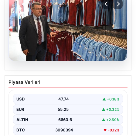
06.08.2026
Ahmet Metin Genç’in forma
Piyasa Verileri
kampanyasıyla ilgili belediyeden
açıklama geldi” İddialar gerçek dışıdır”
USD
47.74
▲ +0.18%
EUR
55.25
▲ +0.32%
ALTIN
6660.6
▲ +2.59%
BTC
3090394
▼ -0.12%