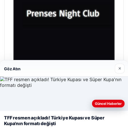
×
Göz Atın
Prenses Night Club
29/04/2026
Güncel Haberler
Web sitemizi nasıl kullandığınızı daha iyi anlayabilmek,
deneyiminizi kişiselleştirmek ve geliştirmek amacıyla çerezler
TFF resmen açıkladı! Türkiye Kupası ve Süper
kullanıyoruz.
Çerez Politikamız
Kupa'nın formatı değişti
Reddet
Kabul Et