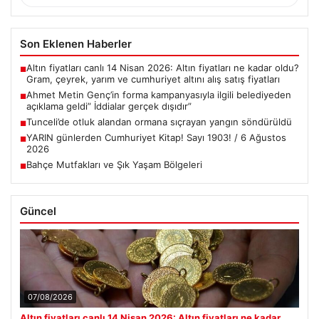
Son Eklenen Haberler
Altın fiyatları canlı 14 Nisan 2026: Altın fiyatları ne kadar oldu?
■
Gram, çeyrek, yarım ve cumhuriyet altını alış satış fiyatları
Ahmet Metin Genç’in forma kampanyasıyla ilgili belediyeden
■
açıklama geldi” İddialar gerçek dışıdır”
Tunceli’de otluk alandan ormana sıçrayan yangın söndürüldü
■
YARIN günlerden Cumhuriyet Kitap! Sayı 1903! / 6 Ağustos
■
2026
Bahçe Mutfakları ve Şık Yaşam Bölgeleri
■
Güncel
07/08/2026
Altın fiyatları canlı 14 Nisan 2026: Altın fiyatları ne kadar