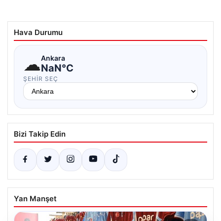
Hava Durumu
☁
Ankara
NaN°C
ŞEHIR SEÇ
Bizi Takip Edin
Yan Manşet