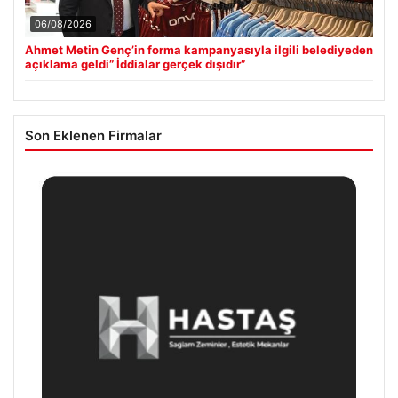
06/08/2026
Ahmet Metin Genç’in forma kampanyasıyla ilgili belediyeden
açıklama geldi” İddialar gerçek dışıdır”
Son Eklenen Firmalar