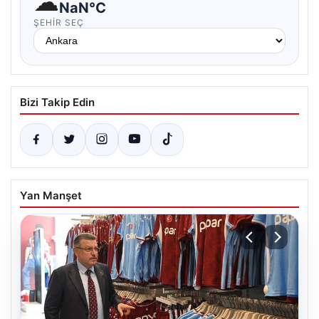
☁
NaN°C
ŞEHIR SEÇ
Bizi Takip Edin
Yan Manşet