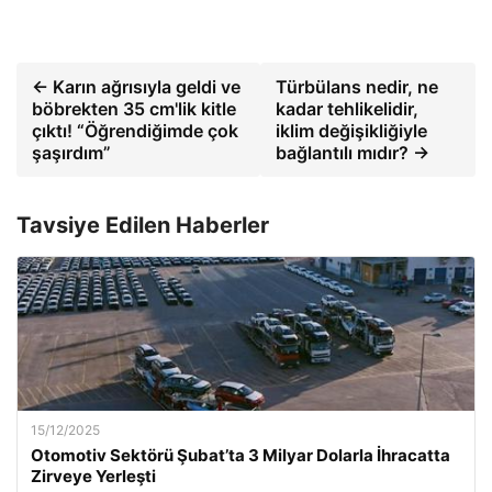
← Karın ağrısıyla geldi ve
Türbülans nedir, ne
böbrekten 35 cm'lik kitle
kadar tehlikelidir,
çıktı! “Öğrendiğimde çok
iklim değişikliğiyle
şaşırdım”
bağlantılı mıdır? →
Tavsiye Edilen Haberler
15/12/2025
Otomotiv Sektörü Şubat’ta 3 Milyar Dolarla İhracatta
Zirveye Yerleşti