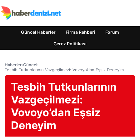
Güncel Haberler
Firma Rehberi
Forum
Çerez Politikası
Haberler
›
Güncel
›
Tesbih Tutkunlarının Vazgeçilmezi: Vovoyo’dan Eşsiz Deneyim
Tesbih Tutkunlarının
Vazgeçilmezi:
Vovoyo’dan Eşsiz
Deneyim