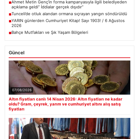
Ahmet Metin Genç’in forma kampanyasıyla ilgili belediyeden
■
açıklama geldi” İddialar gerçek dışıdır”
Tunceli’de otluk alandan ormana sıçrayan yangın söndürüldü
■
YARIN günlerden Cumhuriyet Kitap! Sayı 1903! / 6 Ağustos
■
2026
Bahçe Mutfakları ve Şık Yaşam Bölgeleri
■
Güncel
07/08/2026
Altın fiyatları canlı 14 Nisan 2026: Altın fiyatları ne kadar
oldu? Gram, çeyrek, yarım ve cumhuriyet altını alış satış
fiyatları