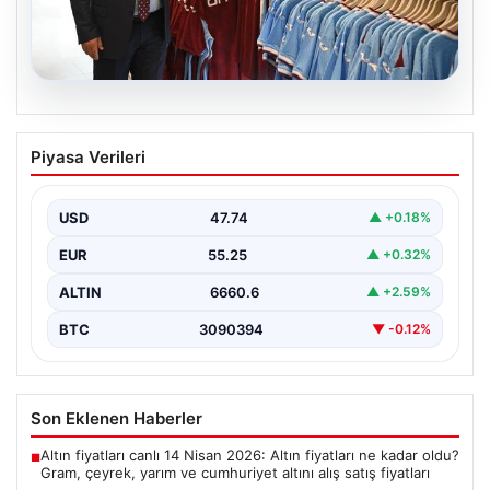
06.08.2026
Ahmet Metin Genç’in forma
Piyasa Verileri
kampanyasıyla ilgili belediyeden
açıklama geldi” İddialar gerçek dışıdır”
USD
47.74
▲ +0.18%
EUR
55.25
▲ +0.32%
ALTIN
6660.6
▲ +2.59%
BTC
3090394
▼ -0.12%
Son Eklenen Haberler
Altın fiyatları canlı 14 Nisan 2026: Altın fiyatları ne kadar oldu?
■
Gram, çeyrek, yarım ve cumhuriyet altını alış satış fiyatları