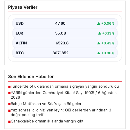
Çanakkale’de ormanlık alanda yangın
Piyasa Verileri
çıktı
USD
47.60
▲ +0.06%
EUR
55.08
▲ +0.13%
ALTIN
6523.8
▲ +0.43%
BTC
3071852
▲ +0.90%
Son Eklenen Haberler
Tunceli’de otluk alandan ormana sıçrayan yangın söndürüldü
■
YARIN günlerden Cumhuriyet Kitap! Sayı 1903! / 6 Ağustos
■
2026
Bahçe Mutfakları ve Şık Yaşam Bölgeleri
■
Yaz sonrası cildinizi yenileyin: Ölü derilerden arındıran 3
■
doğal peeling tarifi
Çanakkale’de ormanlık alanda yangın çıktı
■