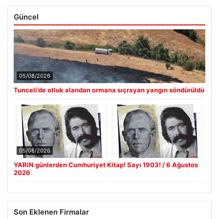
Güncel
05/08/2026
Tunceli’de otluk alandan ormana sıçrayan yangın söndürüldü
05/08/2026
YARIN günlerden Cumhuriyet Kitap! Sayı 1903! / 6 Ağustos
2026
Son Eklenen Firmalar