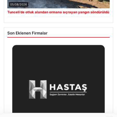
05/08/2026
Tunceli’de otluk alandan ormana sıçrayan yangın söndürüldü
Son Eklenen Firmalar