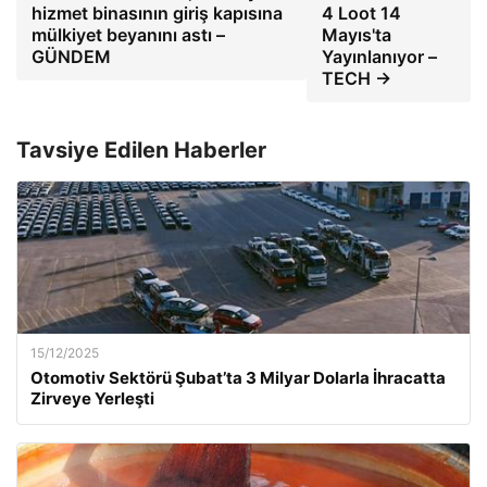
hizmet binasının giriş kapısına
4 Loot 14
mülkiyet beyanını astı –
Mayıs'ta
GÜNDEM
Yayınlanıyor –
TECH →
Tavsiye Edilen Haberler
15/12/2025
Otomotiv Sektörü Şubat’ta 3 Milyar Dolarla İhracatta
Zirveye Yerleşti