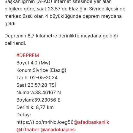
Başkanlığı'nın (AFAD) internet sitesinde yer alan
bilgilere göre, saat 23.57'de Elazığ'ın Sivrice ilçesinde
merkez üssü olan 4 büyüklüğünde deprem meydana
geldi.
Depremin 8,7 kilometre derinlikte meydana geldiği
belirlendi.
#DEPREM
Boyut:4.0 (Mw)
Konum:Sivrice (Elazığ)
Tarih: 02-05-2024
Saat:23:57:28 TSİ
Numara:38.46167 N
Boylam:39.23056 E
Derinlik: 8,77 km
Detay:
https://t.co/m4NcJoeg56
@afadbaskanlik
@trthaber
@anadoluajansi