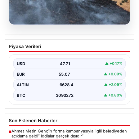
05.08.2026
Tunceli’de otluk alandan ormana
Piyasa Verileri
sıçrayan yangın söndürüldü
{ “title”: “Tunceli’de Otluk Alandan Ormana Sıçrayan
Yangın Kontrol Altına Alındı”, “content”: “ Tunceli’nin…
USD
47.71
▲ +0.17%
EUR
55.07
▲ +0.09%
ALTIN
6628.4
▲ +2.09%
BTC
3093272
▲ +0.80%
Son Eklenen Haberler
Ahmet Metin Genç’in forma kampanyasıyla ilgili belediyeden
■
açıklama geldi” İddialar gerçek dışıdır”