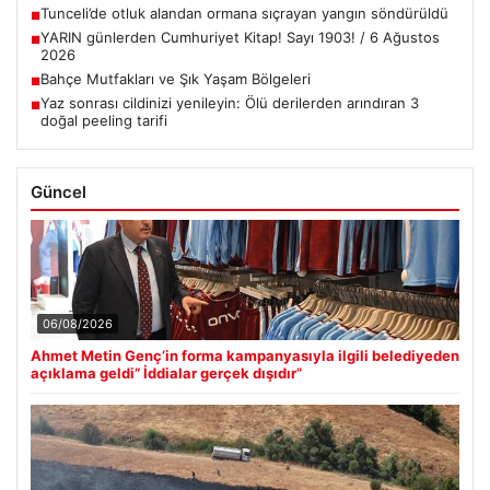
Tunceli’de otluk alandan ormana sıçrayan yangın söndürüldü
■
YARIN günlerden Cumhuriyet Kitap! Sayı 1903! / 6 Ağustos
■
2026
Bahçe Mutfakları ve Şık Yaşam Bölgeleri
■
Yaz sonrası cildinizi yenileyin: Ölü derilerden arındıran 3
■
doğal peeling tarifi
Güncel
06/08/2026
Ahmet Metin Genç’in forma kampanyasıyla ilgili belediyeden
açıklama geldi” İddialar gerçek dışıdır”