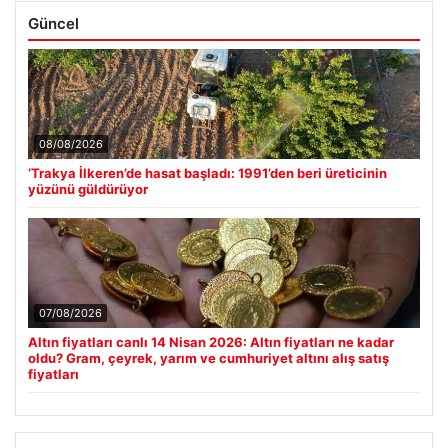
Güncel
08/08/2026
‘Trakya İlkeren’de hasat başladı: 1991’den beri üreticinin
yüzünü güldürüyor
07/08/2026
Altın fiyatları canlı 14 Nisan 2026: Altın fiyatları ne kadar
oldu? Gram, çeyrek, yarım ve cumhuriyet altını alış satış
fiyatları