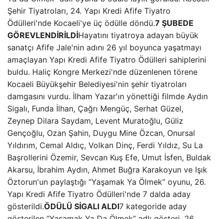
Şehir Tiyatroları, 24. Yapı Kredi Afife Tiyatro
Ödülleri'nde Kocaeli'ye üç ödülle döndü.
7 ŞUBEDE
GÖREVLENDİRİLDİ
Hayatını tiyatroya adayan büyük
sanatçı Afife Jale'nin adını 26 yıl boyunca yaşatmayı
amaçlayan Yapı Kredi Afife Tiyatro Ödülleri sahiplerini
buldu. Haliç Kongre Merkezi'nde düzenlenen törene
Kocaeli Büyükşehir Belediyesi'nin şehir tiyatroları
damgasını vurdu. İlham Yazar'ın yönettiği filmde Aydın
Sigalı, Funda İlhan, Çağrı Mengüç, Serhat Güzel,
Zeynep Dilara Saydam, Levent Muratoğlu, Güliz
Gençoğlu, Ozan Şahin, Duygu Mine Özcan, Onursal
Yıldırım, Cemal Aldıç, Volkan Dinç, Ferdi Yıldız, Su La
Başrollerini Özemir, Sevcan Kuş Efe, Umut İsfen, Buldak
Akarsu, İbrahim Aydın, Ahmet Buğra Karakoyun ve Işık
Öztorun'un paylaştığı “Yaşamak Ya Ölmek” oyunu, 26.
Yapı Kredi Afife Tiyatro Ödülleri'nde 7 dalda aday
gösterildi.
ÖDÜLÜ SİGALI ALDI
7 kategoride aday
gösterilen “Yaşamak Ya Da Ölmek” adlı gösteri, 26.