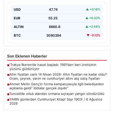
yarım ve cumhuriyet altını alış satış
fiyatları
USD
47.74
▲ +0.18%
{“title”: “14 Nisan 2026 Güncel Altın Fiyatları: Gram,
EUR
55.25
▲ +0.32%
Çeyrek, Yarım ve Cumhuriyet Altını Satış…
ALTIN
6660.6
▲ +2.59%
BTC
3090394
▼ -0.12%
Son Eklenen Haberler
‘Trakya İlkeren’de hasat başladı: 1991’den beri üreticinin
■
yüzünü güldürüyor
Altın fiyatları canlı 14 Nisan 2026: Altın fiyatları ne kadar oldu?
■
Gram, çeyrek, yarım ve cumhuriyet altını alış satış fiyatları
Ahmet Metin Genç’in forma kampanyasıyla ilgili belediyeden
■
açıklama geldi” İddialar gerçek dışıdır”
Tunceli’de otluk alandan ormana sıçrayan yangın söndürüldü
■
YARIN günlerden Cumhuriyet Kitap! Sayı 1903! / 6 Ağustos
■
2026