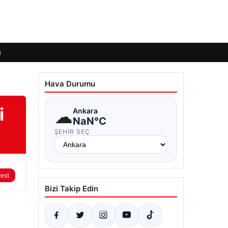
ı
Hava Durumu
i
☁
Ankara
NaN°C
ŞEHIR SEÇ
rest
Bizi Takip Edin