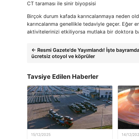
CT taraması ile sinir biyopsisi
Birçok durum kafada karıncalanmaya neden olduğu
karıncalanma genellikle tedaviyle geçer. Eğer en
aktivitelerinizi etkiliyorsa mutlaka bir doktora b
← Resmi Gazete'de Yayımlandı! İşte bayramd
ücretsiz otoyol ve köprüler
Tavsiye Edilen Haberler
15/12/2025
14/12/20