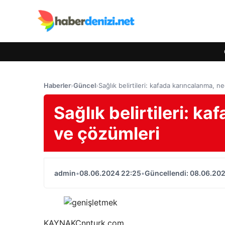
Haberler
›
Güncel
›
Sağlık belirtileri: kafada karıncalanma, n
Sağlık belirtileri: k
ve çözümleri
admin
•
08.06.2024 22:25
•
Güncellendi: 08.06.20
KAYNAK
Cnnturk.com