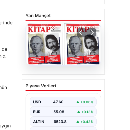
Yan Manşet
erinde
k de
ız.
05.08.2026
YARIN günlerden
Piyasa Verileri
ünün
Cumhuriyet Kitap! Sayı
1903! / 6 Ağustos 2026
USD
47.60
▲ +0.06%
EUR
55.08
▲ +0.13%
ALTIN
6523.8
▲ +0.43%
yaygın