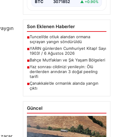
BTC
3071852
▲ +0.90%
Son Eklenen Haberler
yaygın
Tunceli’de otluk alandan ormana
■
sıçrayan yangın söndürüldü
YARIN günlerden Cumhuriyet Kitap! Sayı
■
1903! / 6 Ağustos 2026
Bahçe Mutfakları ve Şık Yaşam Bölgeleri
■
Yaz sonrası cildinizi yenileyin: Ölü
■
derilerden arındıran 3 doğal peeling
tarifi
Çanakkale’de ormanlık alanda yangın
■
çıktı
Güncel
 zarar