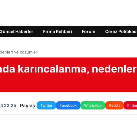
Güncel Haberler
Firma Rehberi
Forum
Çerez Politikas
edenleri ve çözümleri
afada karıncalanma, nedenler
Paylaş:
24 22:25
Twitter
Facebook
WhatsApp
Reddit
Pinte