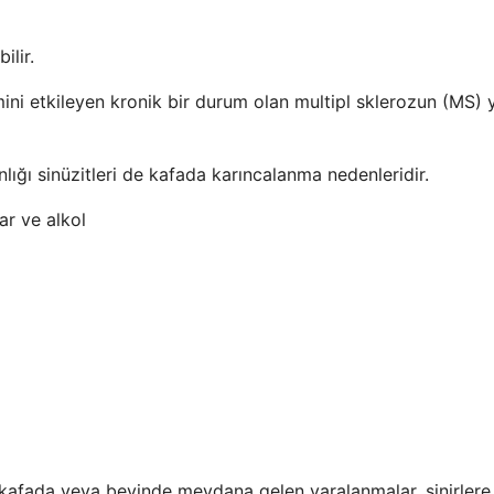
ilir.
ini etkileyen kronik bir durum olan multipl sklerozun (MS) 
gınlığı sinüzitleri de kafada karıncalanma nedenleridir.
lar ve alkol
 kafada veya beyinde meydana gelen yaralanmalar, sinirlere