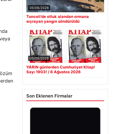
05/08/2026
Tunceli’de otluk alandan ormana
sıçrayan yangın söndürüldü
onda
 veya
05/08/2026
YARIN günlerden Cumhuriyet Kitap!
Sayı 1903! / 6 Ağustos 2026
 çözüm
lerden
Son Eklenen Firmalar