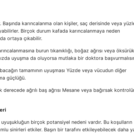
Başında karıncalanma olan kişiler, saç derisinde veya yüzl
yabilirler. Birçok durum kafada karıncalanmaya neden
a ortaya çıkabilir.
rıncalanmasına burun tıkanıklığı, boğaz ağrısı veya öksürü
afanızda uyuşma da oluyorsa mutlaka bir doktora başvurmalısın
 bacağın tamamının uyuşması Yüzde veya vücudun diğer
şma güçlüğü.
k derecede ağrılı baş ağrısı Mesane veya bağırsak kontrol
eri
 uyuşukluğun birçok potansiyel nedeni vardır. Bu koşulların
u sinirleri etkiler. Başın bir tarafını etkileyebilecek daha 