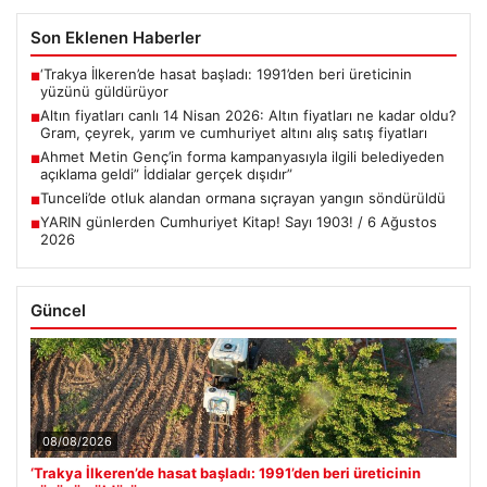
Son Eklenen Haberler
‘Trakya İlkeren’de hasat başladı: 1991’den beri üreticinin
■
yüzünü güldürüyor
Altın fiyatları canlı 14 Nisan 2026: Altın fiyatları ne kadar oldu?
■
Gram, çeyrek, yarım ve cumhuriyet altını alış satış fiyatları
Ahmet Metin Genç’in forma kampanyasıyla ilgili belediyeden
■
açıklama geldi” İddialar gerçek dışıdır”
Tunceli’de otluk alandan ormana sıçrayan yangın söndürüldü
■
YARIN günlerden Cumhuriyet Kitap! Sayı 1903! / 6 Ağustos
■
2026
Güncel
08/08/2026
‘Trakya İlkeren’de hasat başladı: 1991’den beri üreticinin