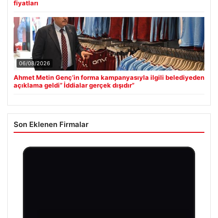
fiyatları
06/08/2026
Ahmet Metin Genç’in forma kampanyasıyla ilgili belediyeden
açıklama geldi” İddialar gerçek dışıdır”
Son Eklenen Firmalar