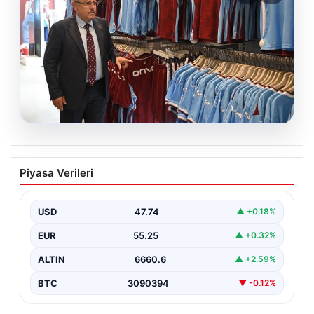
06.08.2026
Ahmet Metin Genç’in forma
Piyasa Verileri
kampanyasıyla ilgili belediyeden
açıklama geldi” İddialar gerçek dışıdır”
USD
47.74
▲ +0.18%
EUR
55.25
▲ +0.32%
ALTIN
6660.6
▲ +2.59%
BTC
3090394
▼ -0.12%