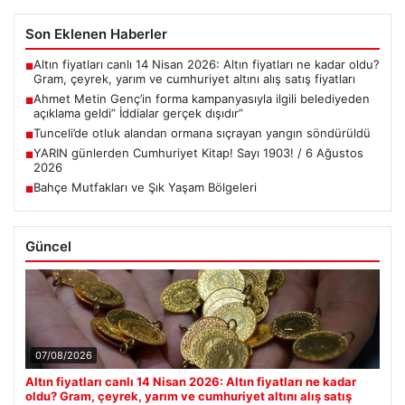
Son Eklenen Haberler
Altın fiyatları canlı 14 Nisan 2026: Altın fiyatları ne kadar oldu?
■
Gram, çeyrek, yarım ve cumhuriyet altını alış satış fiyatları
Ahmet Metin Genç’in forma kampanyasıyla ilgili belediyeden
■
açıklama geldi” İddialar gerçek dışıdır”
Tunceli’de otluk alandan ormana sıçrayan yangın söndürüldü
■
YARIN günlerden Cumhuriyet Kitap! Sayı 1903! / 6 Ağustos
■
2026
Bahçe Mutfakları ve Şık Yaşam Bölgeleri
■
Güncel
07/08/2026
Altın fiyatları canlı 14 Nisan 2026: Altın fiyatları ne kadar
oldu? Gram, çeyrek, yarım ve cumhuriyet altını alış satış