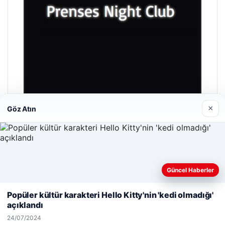
×
Göz Atın
Prenses Night Club
29/04/2026
Güncel Haberler
Web sitemizi nasıl kullandığınızı daha iyi anlayabilmek,
deneyiminizi kişiselleştirmek ve geliştirmek amacıyla çerezler
Popüler kültür karakteri Hello Kitty'nin 'kedi olmadığı'
kullanıyoruz.
Çerez Politikamız
açıklandı
Reddet
Kabul Et
© 2026 Haber Denizi – Güncel Haberler
24/07/2024