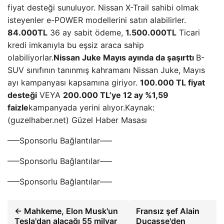
fiyat desteği sunuluyor. Nissan X-Trail sahibi olmak
isteyenler e-POWER modellerini satın alabilirler.
84.000TL
36 ay sabit ödeme,
1.500.000TL
Ticari
kredi imkanıyla bu eşsiz araca sahip
olabiliyorlar.
Nissan Juke Mayıs ayında da şaşırttı
B-
SUV sınıfının tanınmış kahramanı Nissan Juke, Mayıs
ayı kampanyası kapsamına giriyor.
100.000 TL fiyat
desteği
VEYA
200.000 TL’ye 12 ay %1,59
faizle
kampanyada yerini alıyor.Kaynak:
(guzelhaber.net) Güzel Haber Masası
—–Sponsorlu Bağlantılar—–
—–Sponsorlu Bağlantılar—–
—–Sponsorlu Bağlantılar—–
← Mahkeme, Elon Musk'un
Fransız şef Alain
Tesla'dan alacağı 55 milyar
Ducasse'den