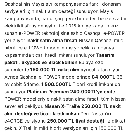
Qashqai'nin Mayıs ayı kampanyasında farklı donanım
seviyeleri için nakit alım desteği sunuluyor. Mayıs
kampanyasında, harici şarj gerektirmeden benzersiz bir
elektrikli sürüş deneyimi ile 1.018 km'ye kadar menzil
sunan e-POWER teknolojisine sahip Qashqai e-POWER
yer alıyor.
nakit satın alma fırsatı
Nissan Qashqai mild
hibrit ve e-POWER modellerine yönelik kampanya
kapsamında ticari kredi imkanı sunuluyor
Tasarım
paketi,
Skypack ve Black Edition
Bu aya özel
sürümlerde
150.000 TL nakit alım
ayrıcalık tanınıyor.
Ayrıca Qashqai e-POWER modellerinde
84.000TL
36
ay sabit ödeme,
1.500.000TL
Ticari kredi imkanı da
sunuluyor
Platinum Premium 240.000TL'ye eşit
e-
POWER modelleriyle nakit satın alma fırsatı tüm Nissan
severleri bekliyor.
Nissan X-Trail'e 250.000 TL nakit
alım desteği ve ticari kredi imkanı
Yeni Nissan'ın
e4ORCE versiyonu
250.000 TL fiyat desteği
İle dikkat
çekin. X-Trail'in mild hibrit versiyonları için 150.000 TL