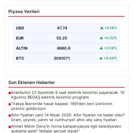
‘Trakya İlkeren’de hasat başladı:
Piyasa Verileri
1991’den beri üreticinin yüzünü
güldürüyor
USD
47.74
▲ +0.18%
EUR
55.25
▲ +0.32%
ALTIN
6660.6
▲ +2.59%
BTC
3091071
▲ +0.04%
Son Eklenen Haberler
İstanbul’un 22 ilçesinde 9 saat elektrik kesintisi yaşanacak. 10
■
Ağustos BEDAŞ elektrik kesintisi programı
‘Trakya İlkeren’de hasat başladı: 1991’den beri üreticinin
■
yüzünü güldürüyor
Altın fiyatları canlı 14 Nisan 2026: Altın fiyatları ne kadar oldu?
■
Gram, çeyrek, yarım ve cumhuriyet altını alış satış fiyatları
Ahmet Metin Genç’in forma kampanyasıyla ilgili belediyeden
■
açıklama geldi” İddialar gerçek dışıdır”