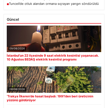
Tunceli’de otluk alandan ormana sıçrayan yangın söndürüldü
■
Güncel
09/08/2026
İstanbul’un 22 ilçesinde 9 saat elektrik kesintisi yaşanacak.
10 Ağustos BEDAŞ elektrik kesintisi programı
08/08/2026
‘Trakya İlkeren’de hasat başladı: 1991’den beri üreticinin
yüzünü güldürüyor