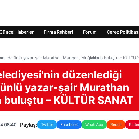
Güncel Haberler
Firma Rehberi
Forum
Çerez Politikas
psamında ünlü yazar-şair Murathan Mungan, Muğlalılarla buluştu – KÜLT
lediyesi'nin düzenlediği
 ünlü yazar-şair Murathan
a buluştu – KÜLTÜR SANAT
Paylaş:
24 08:40
Twitter
Facebook
WhatsApp
Reddit
Pinte