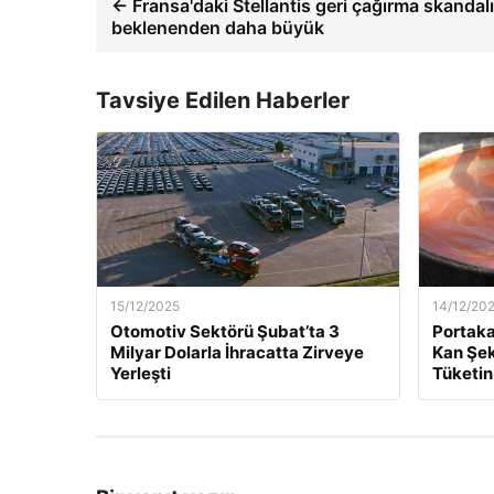
← Fransa'daki Stellantis geri çağırma skandal
beklenenden daha büyük
Tavsiye Edilen Haberler
15/12/2025
14/12/20
Otomotiv Sektörü Şubat’ta 3
Portaka
Milyar Dolarla İhracatta Zirveye
Kan Şek
Yerleşti
Tüketin