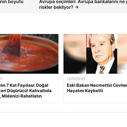
ının boyutu
Avrupa seçimleri: Avrupa bankalarını ne 
riskler bekliyor? →
25
13/12/2025
lın 7 Kat Faydası: Doğal
Eski Bakan Necmettin Cevher
eri Düşürücü! Kahvaltıda
Hayatını Kaybetti
, Midenizi Rahatlatın