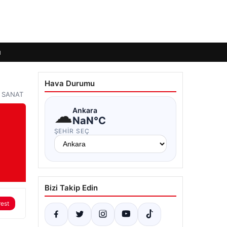
ı
Hava Durumu
ÜR SANAT
☁
Ankara
NaN°C
ŞEHIR SEÇ
Bizi Takip Edin
rest