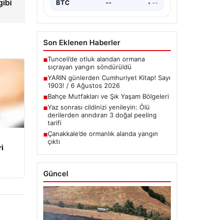
gibi
BTC
--
• --
Son Eklenen Haberler
Tunceli’de otluk alandan ormana
■
sıçrayan yangın söndürüldü
YARIN günlerden Cumhuriyet Kitap! Sayı
■
1903! / 6 Ağustos 2026
Bahçe Mutfakları ve Şık Yaşam Bölgeleri
■
Yaz sonrası cildinizi yenileyin: Ölü
■
derilerden arındıran 3 doğal peeling
tarifi
Çanakkale’de ormanlık alanda yangın
■
çıktı
i
Güncel