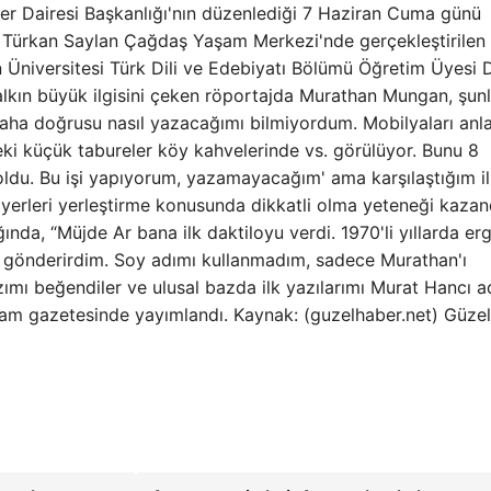
ler Dairesi Başkanlığı'nın düzenlediği 7 Haziran Cuma günü
. Türkan Saylan Çağdaş Yaşam Merkezi'nde gerçekleştirilen
Üniversitesi Türk Dili ve Edebiyatı Bölümü Öğretim Üyesi 
lkın büyük ilgisini çeken röportajda Murathan Mungan, şunl
ha doğrusu nasıl yazacağımı bilmiyordum. Mobilyaları anla
ki küçük tabureler köy kahvelerinde vs. görülüyor. Bunu 8
oldu. Bu işi yapıyorum, yazamayacağım' ama karşılaştığım i
 yerleri yerleştirme konusunda dikkatli olma yeteneği kazan
nda, “Müjde Ar bana ilk daktiloyu verdi. 1970'li yıllarda erg
ler gönderirdim. Soy adımı kullanmadım, sadece Murathan'ı
ımı beğendiler ve ulusal bazda ilk yazılarımı Murat Hancı a
rtam gazetesinde yayımlandı. Kaynak: (guzelhaber.net) Güzel