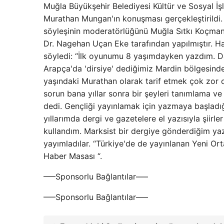
Muğla Büyükşehir Belediyesi Kültür ve Sosyal İş
Murathan Mungan'ın konuşması gerçekleştirildi
söyleşinin moderatörlüğünü Muğla Sıtkı Koçman 
Dr. Nagehan Uçan Eke tarafından yapılmıştır. Ha
söyledi: “İlk oyunumu 8 yaşımdayken yazdım. Da
Arapça'da 'dirsiye' dediğimiz Mardin bölgesinde
yaşındaki Murathan olarak tarif etmek çok zor 
sorun bana yıllar sonra bir şeyleri tanımlama ve
dedi. Gençliği yayınlamak için yazmaya başladığı
yıllarımda dergi ve gazetelere el yazısıyla şiir
kullandım. Marksist bir dergiye gönderdiğim yaz
yayımladılar. “Türkiye'de de yayınlanan Yeni O
Haber Masası “.
—–Sponsorlu Bağlantılar—–
—–Sponsorlu Bağlantılar—–