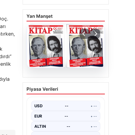
Yan Manşet
Doç.
arı
tırken,
lk
dırdı”
enlik
05.08.2026
dıyla
YARIN günlerden
Piyasa Verileri
Cumhuriyet Kitap! Sayı
1903! / 6 Ağustos 2026
USD
--
• --
EUR
--
• --
ALTIN
--
• --