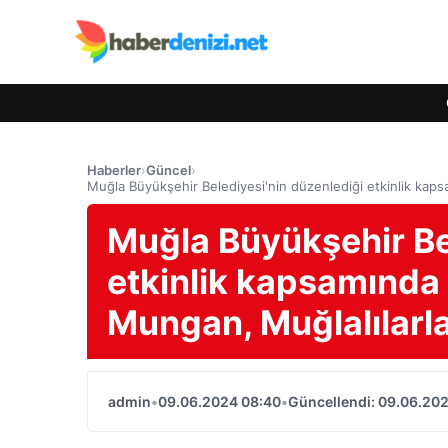
Haberler
›
Güncel
›
Muğla Büyükşehir Belediyesi'nin düzenlediği etkinlik ka
Muğla Büyükşehir Be
etkinlik kapsamında
Mungan, Muğlalılarl
admin
•
09.06.2024 08:40
•
Güncellendi: 09.06.20