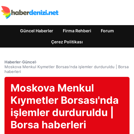
Güncel Haberler
Firma Rehberi
Forum
Çerez Politikası
Haberler
›
Güncel
›
Moskova Menkul Kıymetler Borsası'nda işlemler durduruldu | Borsa
haberleri
Moskova Menkul
Kıymetler Borsası'nda
işlemler durduruldu |
Borsa haberleri