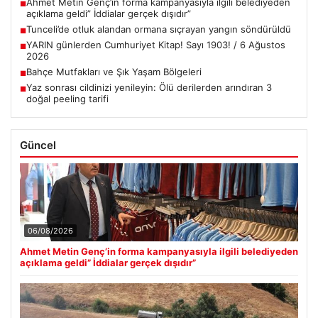
Ahmet Metin Genç’in forma kampanyasıyla ilgili belediyeden
■
açıklama geldi” İddialar gerçek dışıdır”
Tunceli’de otluk alandan ormana sıçrayan yangın söndürüldü
■
YARIN günlerden Cumhuriyet Kitap! Sayı 1903! / 6 Ağustos
■
2026
Bahçe Mutfakları ve Şık Yaşam Bölgeleri
■
Yaz sonrası cildinizi yenileyin: Ölü derilerden arındıran 3
■
doğal peeling tarifi
Güncel
06/08/2026
Ahmet Metin Genç’in forma kampanyasıyla ilgili belediyeden
açıklama geldi” İddialar gerçek dışıdır”