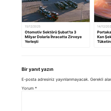
15/12/2025
14/12/20
Otomotiv Sektörü Şubat’ta 3
Portaka
Milyar Dolarla İhracatta Zirveye
Kan Şek
Yerleşti
Tüketin
Bir yanıt yazın
E-posta adresiniz yayınlanmayacak.
Gerekli ala
Yorum
*