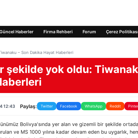
Güncel Haberler
Firma Rehberi
Forum
Çerez Politikas
 Tiwanaku – Son Dakika Hayat Haberleri
r şekilde yok oldu: Tiwana
aberleri
Paylaş:
4 12:43
Twitter
Facebook
WhatsApp
Reddit
Pinte
ünümüz Bolivya'sında yer alan ve gizemli bir şekilde ortad
 kurulan ve MS 1000 yılına kadar devam eden bu uygarlık, he