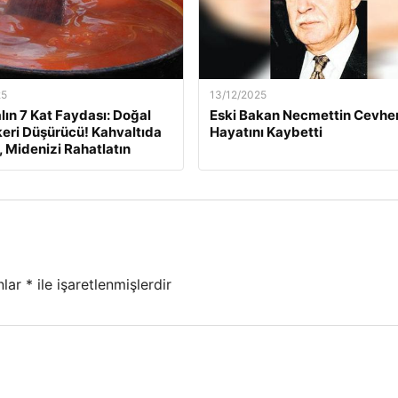
25
13/12/2025
lın 7 Kat Faydası: Doğal
Eski Bakan Necmettin Cevher
eri Düşürücü! Kahvaltıda
Hayatını Kaybetti
, Midenizi Rahatlatın
nlar
*
ile işaretlenmişlerdir