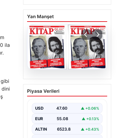
Yan Manşet
ım
0 ila
r.
05.08.2026
gibi
YARIN günlerden
 dini
Piyasa Verileri
Cumhuriyet Kitap! Sayı
aş
1903! / 6 Ağustos 2026
USD
47.60
▲ +0.06%
EUR
55.08
▲ +0.13%
ALTIN
6523.8
▲ +0.43%