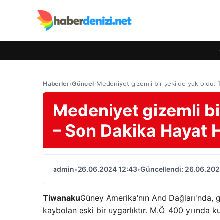
Haberler
›
Güncel
›
Medeniyet gizemli bir şekilde yok oldu:
Medeniyet gizemli bi
– Son Dakika Hayat H
admin
•
26.06.2024 12:43
•
Güncellendi: 26.06.202
Tiwanaku
Güney Amerika'nın And Dağları'nda, g
kaybolan eski bir uygarlıktır. M.Ö. 400 yılında