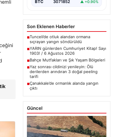
önemli
BTC
3071852
▲ +0.90%
Son Eklenen Haberler
Tunceli’de otluk alandan ormana
■
sıçrayan yangın söndürüldü
ceğini
YARIN günlerden Cumhuriyet Kitap! Sayı
■
r
1903! / 6 Ağustos 2026
d
Bahçe Mutfakları ve Şık Yaşam Bölgeleri
■
Yaz sonrası cildinizi yenileyin: Ölü
■
derilerden arındıran 3 doğal peeling
tarifi
Çanakkale’de ormanlık alanda yangın
■
tik
çıktı
Güncel