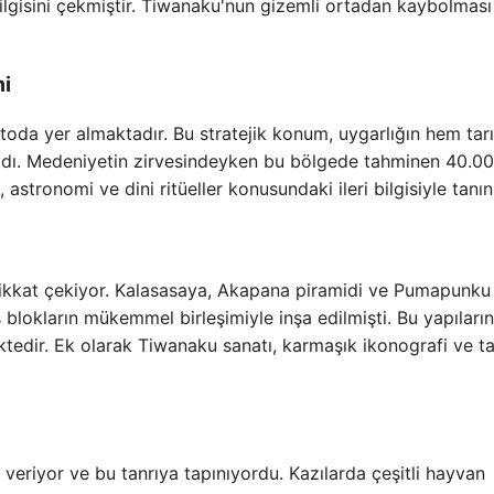
 ilgisini çekmiştir. Tiwanaku'nun gizemli ortadan kaybolması
mi
toda yer almaktadır. Bu stratejik konum, uygarlığın hem tar
adı. Medeniyetin zirvesindeyken bu bölgede tahminen 40.00
stronomi ve dini ritüeller konusundaki ileri bilgisiyle tanını
a dikkat çekiyor. Kalasasaya, Akapana piramidi ve Pumapunku 
 blokların mükemmel birleşimiyle inşa edilmişti. Bu yapıların
mektedir. Ek olarak Tiwanaku sanatı, karmaşık ikonografi ve t
veriyor ve bu tanrıya tapınıyordu. Kazılarda çeşitli hayvan