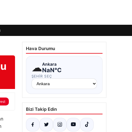
ı
Hava Durumu
ku
☁
Ankara
NaN°C
ŞEHIR SEÇ
rest
Bizi Takip Edin
an
m