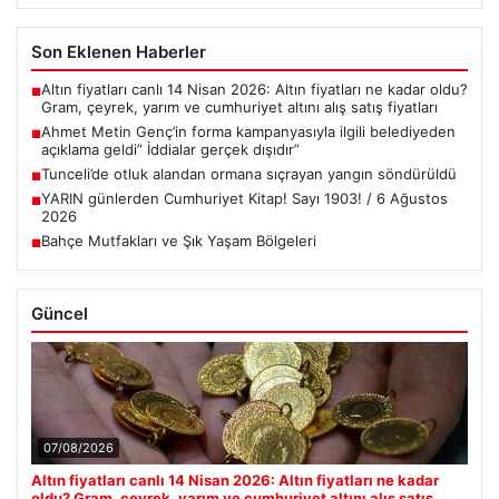
Son Eklenen Haberler
Altın fiyatları canlı 14 Nisan 2026: Altın fiyatları ne kadar oldu?
■
Gram, çeyrek, yarım ve cumhuriyet altını alış satış fiyatları
Ahmet Metin Genç’in forma kampanyasıyla ilgili belediyeden
■
açıklama geldi” İddialar gerçek dışıdır”
Tunceli’de otluk alandan ormana sıçrayan yangın söndürüldü
■
YARIN günlerden Cumhuriyet Kitap! Sayı 1903! / 6 Ağustos
■
2026
Bahçe Mutfakları ve Şık Yaşam Bölgeleri
■
Güncel
07/08/2026
Altın fiyatları canlı 14 Nisan 2026: Altın fiyatları ne kadar
oldu? Gram, çeyrek, yarım ve cumhuriyet altını alış satış