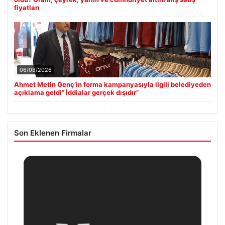
fiyatları
06/08/2026
Ahmet Metin Genç’in forma kampanyasıyla ilgili belediyeden
açıklama geldi” İddialar gerçek dışıdır”
Son Eklenen Firmalar