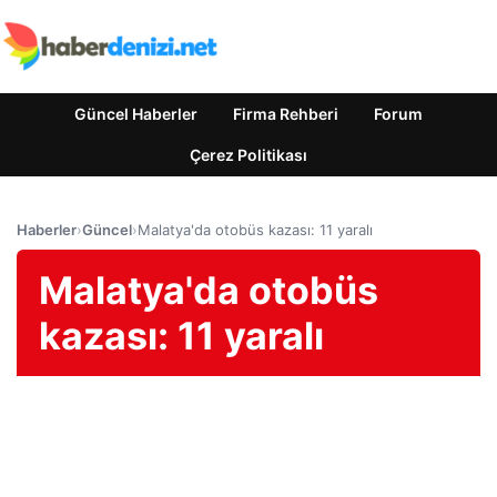
Güncel Haberler
Firma Rehberi
Forum
Çerez Politikası
Haberler
›
Güncel
›
Malatya'da otobüs kazası: 11 yaralı
Malatya'da otobüs
kazası: 11 yaralı