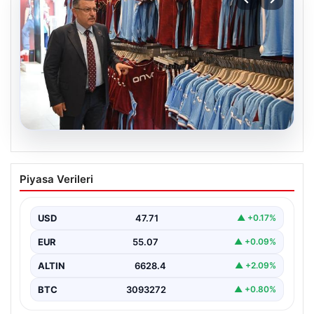
06.08.2026
Ahmet Metin Genç’in forma
Piyasa Verileri
kampanyasıyla ilgili belediyeden
açıklama geldi” İddialar gerçek dışıdır”
USD
47.71
▲ +0.17%
EUR
55.07
▲ +0.09%
ALTIN
6628.4
▲ +2.09%
BTC
3093272
▲ +0.80%