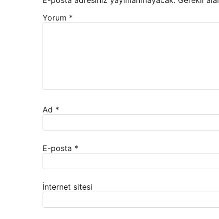
E-posta adresiniz yayınlanmayacak.
Gerekli ala
Yorum
*
Ad
*
E-posta
*
İnternet sitesi