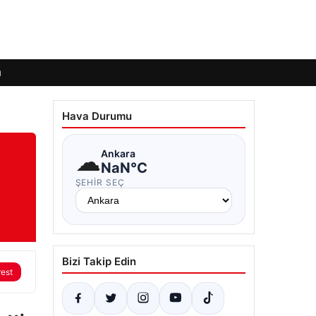
ı
Hava Durumu
☁
Ankara
NaN°C
ŞEHIR SEÇ
Bizi Takip Edin
rest