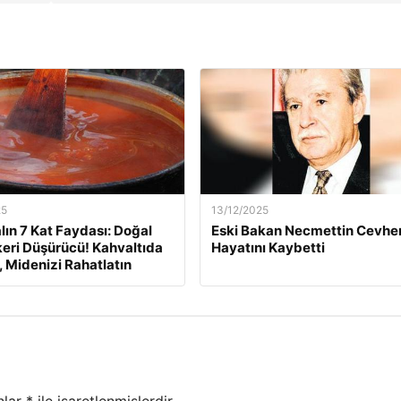
25
13/12/2025
lın 7 Kat Faydası: Doğal
Eski Bakan Necmettin Cevher
eri Düşürücü! Kahvaltıda
Hayatını Kaybetti
, Midenizi Rahatlatın