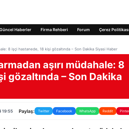
Güncel Haberler
Firma Rehberi
Forum
Çerez Politikas
le: 8 işçi hastanede, 18 kişi gözaltında – Son Dakika Siyasi Haber
darmadan aşırı müdahale: 8
işi gözaltında – Son Dakika
Paylaş:
4 19:55
Twitter
Facebook
WhatsApp
Reddit
Pinte