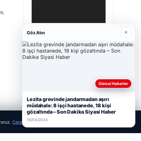
n.
×
Göz Atın
Hastaş Beton
Güncel Haberler
26/05/2026
Lezita grevinde jandarmadan aşırı
müdahale: 8 işçi hastanede, 18 kişi
gözaltında – Son Dakika Siyasi Haber
16/04/2024
ıyoruz.
Çerez Politikamız
Reddet
Kabul Et