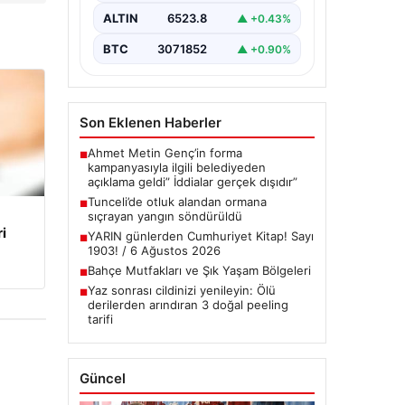
Tunceli’nin…
ALTIN
6523.8
▲ +0.43%
BTC
3071852
▲ +0.90%
Son Eklenen Haberler
Ahmet Metin Genç’in forma
■
kampanyasıyla ilgili belediyeden
açıklama geldi” İddialar gerçek dışıdır”
Tunceli’de otluk alandan ormana
■
sıçrayan yangın söndürüldü
i
YARIN günlerden Cumhuriyet Kitap! Sayı
■
1903! / 6 Ağustos 2026
Bahçe Mutfakları ve Şık Yaşam Bölgeleri
■
Yaz sonrası cildinizi yenileyin: Ölü
■
derilerden arındıran 3 doğal peeling
tarifi
Güncel