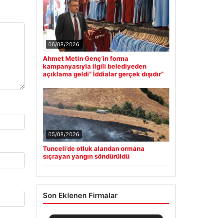
06/08/2026
Ahmet Metin Genç’in forma
kampanyasıyla ilgili belediyeden
açıklama geldi” İddialar gerçek dışıdır”
05/08/2026
Tunceli’de otluk alandan ormana
sıçrayan yangın söndürüldü
Son Eklenen Firmalar