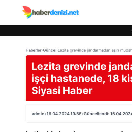
Haberler
›
Güncel
›
Lezita grevinde jandarmadan aşırı müdaha
Lezita grevinde jan
işçi hastanede, 18 k
Siyasi Haber
admin
•
16.04.2024 19:55
•
Güncellendi: 16.04.202