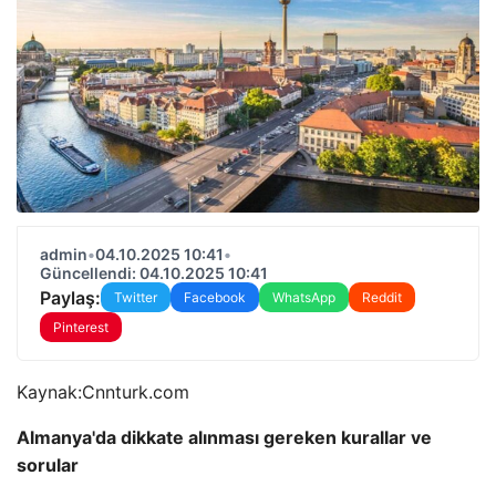
admin
•
04.10.2025 10:41
•
Güncellendi: 04.10.2025 10:41
Paylaş:
Twitter
Facebook
WhatsApp
Reddit
Pinterest
Kaynak:
Cnnturk.com
Almanya'da dikkate alınması gereken kurallar ve
sorular