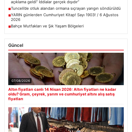
açıklama geldi” İddialar gerçek dışıdır”
Tunceli’de otluk alandan ormana sıçrayan yangın söndürüldü
■
YARIN günlerden Cumhuriyet Kitap! Sayı 1903! / 6 Ağustos
■
2026
Bahçe Mutfakları ve Şık Yaşam Bölgeleri
■
Güncel
07/08/2026
Altın fiyatları canlı 14 Nisan 2026: Altın fiyatları ne kadar
oldu? Gram, çeyrek, yarım ve cumhuriyet altını alış satış
fiyatları