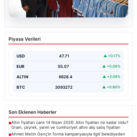
06.08.2026
Ahmet Metin Genç’in forma
Piyasa Verileri
kampanyasıyla ilgili belediyeden
açıklama geldi” İddialar gerçek dışıdır”
USD
47.71
▲ +0.17%
EUR
55.07
▲ +0.09%
ALTIN
6628.4
▲ +2.09%
BTC
3093272
▲ +0.80%
Son Eklenen Haberler
Altın fiyatları canlı 14 Nisan 2026: Altın fiyatları ne kadar oldu?
■
Gram, çeyrek, yarım ve cumhuriyet altını alış satış fiyatları
Ahmet Metin Genç’in forma kampanyasıyla ilgili belediyeden
■