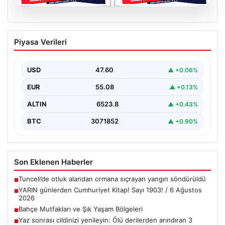
05.08.2026
YARIN günlerden Cumhuriyet Kitap!
Piyasa Verileri
Sayı 1903! / 6 Ağustos 2026
USD
47.60
▲ +0.06%
EUR
55.08
▲ +0.13%
ALTIN
6523.8
▲ +0.43%
BTC
3071852
▲ +0.90%
Son Eklenen Haberler
Tunceli’de otluk alandan ormana sıçrayan yangın söndürüldü
■
YARIN günlerden Cumhuriyet Kitap! Sayı 1903! / 6 Ağustos
■
2026
Bahçe Mutfakları ve Şık Yaşam Bölgeleri
■
Yaz sonrası cildinizi yenileyin: Ölü derilerden arındıran 3
■