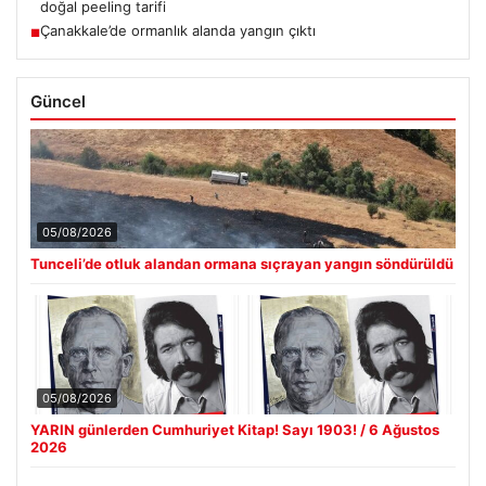
doğal peeling tarifi
Çanakkale’de ormanlık alanda yangın çıktı
■
Güncel
05/08/2026
Tunceli’de otluk alandan ormana sıçrayan yangın söndürüldü
05/08/2026
YARIN günlerden Cumhuriyet Kitap! Sayı 1903! / 6 Ağustos
2026