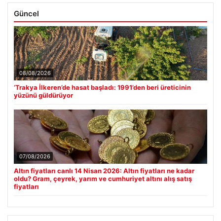
Güncel
08/08/2026
‘Trakya İlkeren’de hasat başladı: 1991’den beri üreticinin
yüzünü güldürüyor
07/08/2026
Altın fiyatları canlı 14 Nisan 2026: Altın fiyatları ne kadar
oldu? Gram, çeyrek, yarım ve cumhuriyet altını alış satış
fiyatları