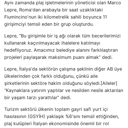
Aynı zamanda plaj işletmelerinin yöneticisi olan Marco
Lepre, Roma'dan arabayla bir saat uzaklıktaki
Fiumincino'nun iki kilometrelik sahili boyunca 11
girişimciyi temsil eden bir grup oluşturdu.
Lepre, “Bu girişimle bir iş ağı olarak tüm becerilerimizi
kullanarak kaçırılmayacak ihalelere katılmayı
hedefliyoruz. Amacımız belediye alanını farklılaştıran
projeleri paylaşarak maksimum puanı almak” dedi.
Lepre, İtalya'da sektörün çalışma şeklinin diğer AB üye
ülkelerinden çok farklı olduğunu, çünkü aile
şirketlerinin sektöre hakim olduğunu söyledi.[Aileler]
“Kaynaklara yatırım yaptılar ve nesilden nesile aktarılan
bir yaşam tarzı yarattılar” dedi.
Turizm sektörü ülkenin toplam gayri safi yurt içi
hasılasının (GSYİH) yaklaşık %6'sını temsil ettiğinden,
plaj kulüpleri İtalyan ekonomisinde önemli bir rol