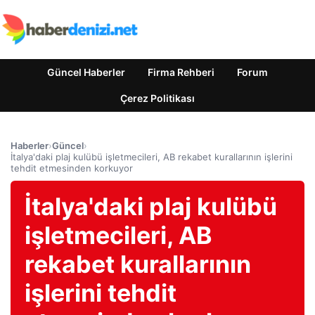
Güncel Haberler
Firma Rehberi
Forum
Çerez Politikası
Haberler
›
Güncel
›
İtalya'daki plaj kulübü işletmecileri, AB rekabet kurallarının işlerini
tehdit etmesinden korkuyor
İtalya'daki plaj kulübü
işletmecileri, AB
rekabet kurallarının
işlerini tehdit