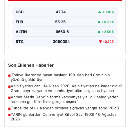
yarım ve cumhuriyet altını alış satış
fiyatları
USD
47.74
▲ +0.18%
{“title”: “14 Nisan 2026 Güncel Altın Fiyatları: Gram,
EUR
55.25
▲ +0.32%
Çeyrek, Yarım ve Cumhuriyet Altını Satış…
ALTIN
6660.6
▲ +2.59%
BTC
3090394
▼ -0.12%
Son Eklenen Haberler
‘Trakya İlkeren’de hasat başladı: 1991’den beri üreticinin
■
yüzünü güldürüyor
Altın fiyatları canlı 14 Nisan 2026: Altın fiyatları ne kadar oldu?
■
Gram, çeyrek, yarım ve cumhuriyet altını alış satış fiyatları
Ahmet Metin Genç’in forma kampanyasıyla ilgili belediyeden
■
açıklama geldi” İddialar gerçek dışıdır”
Tunceli’de otluk alandan ormana sıçrayan yangın söndürüldü
■
YARIN günlerden Cumhuriyet Kitap! Sayı 1903! / 6 Ağustos
■
2026