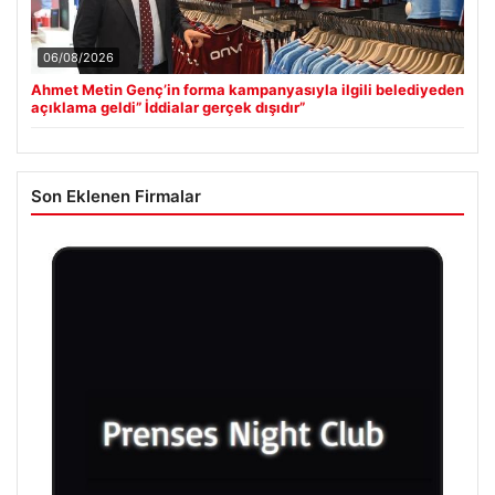
06/08/2026
Ahmet Metin Genç’in forma kampanyasıyla ilgili belediyeden
açıklama geldi” İddialar gerçek dışıdır”
Son Eklenen Firmalar