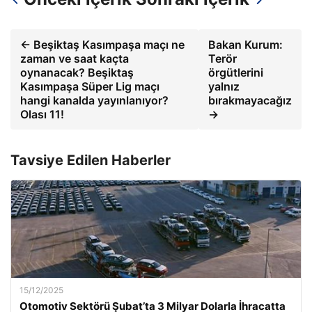
← Beşiktaş Kasımpaşa maçı ne
Bakan Kurum:
zaman ve saat kaçta
Terör
oynanacak? Beşiktaş
örgütlerini
Kasımpaşa Süper Lig maçı
yalnız
hangi kanalda yayınlanıyor?
bırakmayacağız
Olası 11!
→
Tavsiye Edilen Haberler
15/12/2025
Otomotiv Sektörü Şubat’ta 3 Milyar Dolarla İhracatta