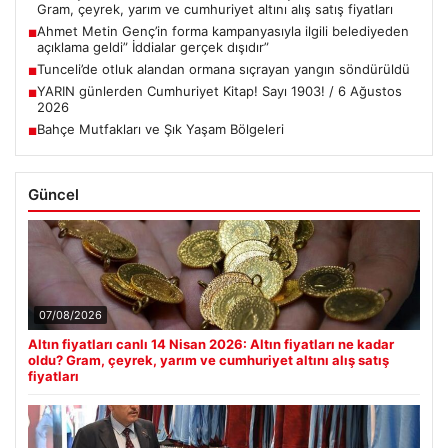
Gram, çeyrek, yarım ve cumhuriyet altını alış satış fiyatları
Ahmet Metin Genç’in forma kampanyasıyla ilgili belediyeden
■
açıklama geldi” İddialar gerçek dışıdır”
Tunceli’de otluk alandan ormana sıçrayan yangın söndürüldü
■
YARIN günlerden Cumhuriyet Kitap! Sayı 1903! / 6 Ağustos
■
2026
Bahçe Mutfakları ve Şık Yaşam Bölgeleri
■
Güncel
07/08/2026
Altın fiyatları canlı 14 Nisan 2026: Altın fiyatları ne kadar
oldu? Gram, çeyrek, yarım ve cumhuriyet altını alış satış
fiyatları