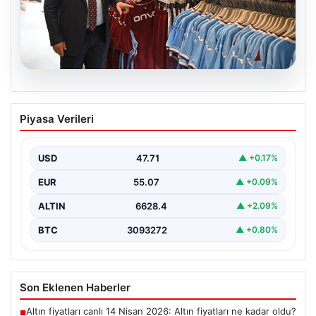
06.08.2026
Ahmet Metin Genç’in forma
Piyasa Verileri
kampanyasıyla ilgili belediyeden
açıklama geldi” İddialar gerçek dışıdır”
USD
47.71
▲ +0.17%
EUR
55.07
▲ +0.09%
ALTIN
6628.4
▲ +2.09%
BTC
3093272
▲ +0.80%
Son Eklenen Haberler
Altın fiyatları canlı 14 Nisan 2026: Altın fiyatları ne kadar oldu?
■