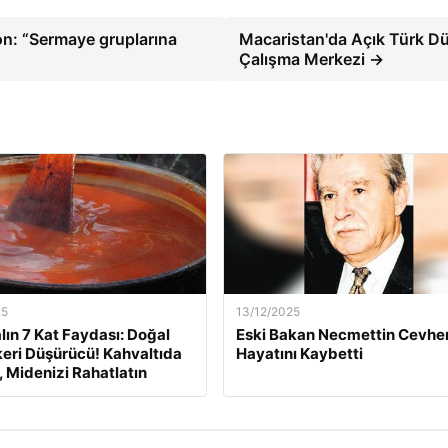
on: “Sermaye gruplarına
Macaristan'da Açık Türk D
Çalışma Merkezi →
25
13/12/2025
lın 7 Kat Faydası: Doğal
Eski Bakan Necmettin Cevher
eri Düşürücü! Kahvaltıda
Hayatını Kaybetti
, Midenizi Rahatlatın