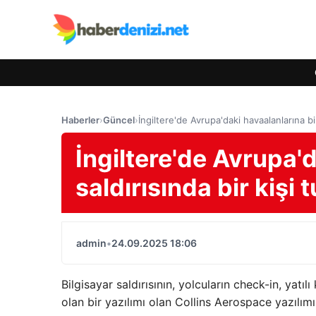
Haberler
›
Güncel
›
İngiltere'de Avrupa'daki havaalanlarına bil
İngiltere'de Avrupa'
saldırısında bir kişi 
admin
•
24.09.2025 18:06
Bilgisayar saldırısının, yolcuların check-in, yatı
olan bir yazılımı olan Collins Aerospace yazılımın