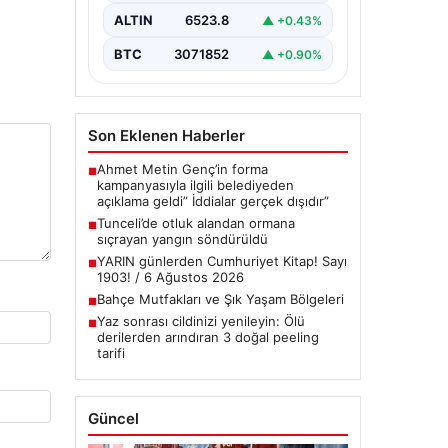
Tunceli’nin…
ALTIN
6523.8
▲ +0.43%
BTC
3071852
▲ +0.90%
Son Eklenen Haberler
Ahmet Metin Genç’in forma
■
kampanyasıyla ilgili belediyeden
açıklama geldi” İddialar gerçek dışıdır”
Tunceli’de otluk alandan ormana
■
sıçrayan yangın söndürüldü
YARIN günlerden Cumhuriyet Kitap! Sayı
■
1903! / 6 Ağustos 2026
Bahçe Mutfakları ve Şık Yaşam Bölgeleri
■
Yaz sonrası cildinizi yenileyin: Ölü
■
derilerden arındıran 3 doğal peeling
tarifi
Güncel