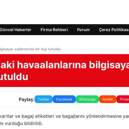
Güncel Haberler
Firma Rehberi
Forum
Çerez Politikas
gisayar saldırısında bir kişi tutuldu
daki havaalanlarına bilgisay
tutuldu
Paylaş:
Twitter
Facebook
WhatsApp
Reddit
Pinte
lı kartlar ve bagaj etiketleri ve bagajlarını yönlendirmesine y
ı vurduğu bildirildi.