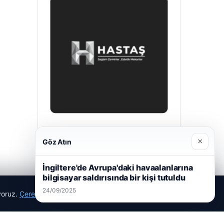
Hastaş Beton
×
Göz Atın
26/05/2026
İngiltere'de Avrupa'daki havaalanlarına
bilgisayar saldırısında bir kişi tutuldu
24/09/2025
ıyoruz.
Çerez Politikamız
Reddet
Kabul Et