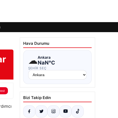
ı
Hava Durumu
ar
☁
Ankara
NaN°C
ŞEHIR SEÇ
rest
Bizi Takip Edin
ardımcı