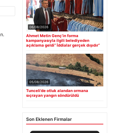
06/08/2026
n.
Ahmet Metin Genç’in forma
kampanyasıyla ilgili belediyeden
açıklama geldi” İddialar gerçek dışıdır”
05/08/2026
Tunceli’de otluk alandan ormana
sıçrayan yangın söndürüldü
Son Eklenen Firmalar