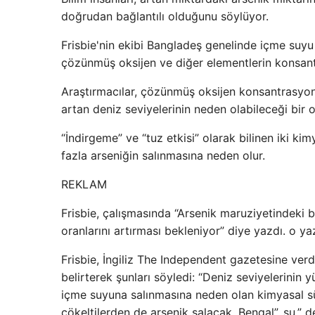
doğrudan bağlantılı olduğunu söylüyor.
Frisbie'nin ekibi Bangladeş genelinde içme suyu
çözünmüş oksijen ve diğer elementlerin konsant
Araştırmacılar, çözünmüş oksijen konsantrasyonla
artan deniz seviyelerinin neden olabileceği bir 
“İndirgeme” ve “tuz etkisi” olarak bilinen iki ki
fazla arseniğin salınmasına neden olur.
REKLAM
Frisbie, çalışmasında “Arsenik maruziyetindeki b
oranlarını artırması bekleniyor” diye yazdı. o ya
Frisbie, İngiliz The Independent gazetesine verd
belirterek şunları söyledi: “Deniz seviyelerinin
içme suyuna salınmasına neden olan kimyasal sür
çökeltilerden de arsenik salacak. Bengal”. su.” d