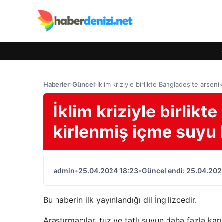
Haberler
›
Güncel
›
İklim kriziyle birlikte Bangladeş'te arsen
İklim kriziyle birlik
kirlenmiş içme suyu 
admin
•
25.04.2024 18:23
•
Güncellendi: 25.04.202
Bu haberin ilk yayınlandığı dil İngilizcedir.
Araştırmacılar, tuz ve tatlı suyun daha fazla karı