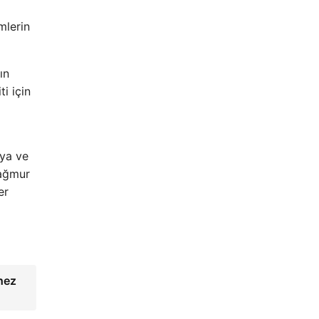
mlerin
ın
ti için
aya ve
yağmur
er
hez