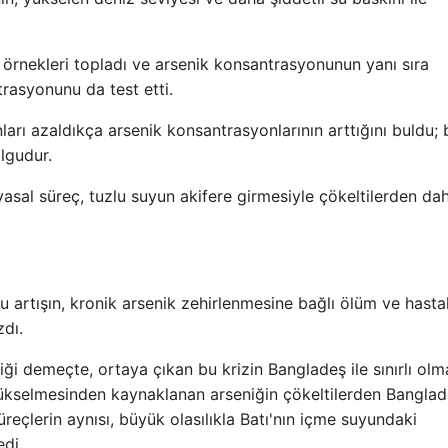
 örnekleri topladı ve arsenik konsantrasyonunun yanı sıra
rasyonunu da test etti.
rı azaldıkça arsenik konsantrasyonlarının arttığını buldu; 
olgudur.
myasal süreç, tuzlu suyun akifere girmesiyle çökeltilerden da
u artışın, kronik arsenik zehirlenmesine bağlı ölüm ve hasta
zdı.
iği demeçte, ortaya çıkan bu krizin Bangladeş ile sınırlı olm
 yükselmesinden kaynaklanan arseniğin çökeltilerden Banglad
eçlerin aynısı, büyük olasılıkla Batı'nın içme suyundaki
edi.