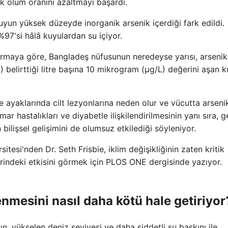
 ölüm oranını azaltmayı başardı.
suyun yüksek düzeyde inorganik arsenik içerdiği fark edildi.
97'si hâlâ kuyulardan su içiyor.
tırmaya göre, Bangladeş nüfusunun neredeyse yarısı, arsenik
elirttiği litre başına 10 mikrogram (μg/L) değerini aşan 
ve ayaklarında cilt lezyonlarına neden olur ve vücutta arseni
mar hastalıkları ve diyabetle ilişkilendirilmesinin yanı sıra, 
 bilişsel gelişimini de olumsuz etkilediği söyleniyor.
itesi'nden Dr. Seth Frisbie, iklim değişikliğinin zaten kritik
rindeki etkisini görmek için PLOS ONE dergisinde yazıyor.
lenmesini nasıl daha kötü hale getiriyor
nın, yükselen deniz seviyesi ve daha şiddetli su baskını ile