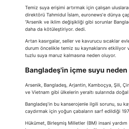
Temiz suya erişimi artırmak için çalışan uluslar
direktörü Tahmidul İslam, euronews'e dünya çapı
“Arsenik ve iklim değişikliği gibi sorunlar Bangl
daha da kötüleştiriyor. dedi.
Artan kasırgalar, seller ve kavurucu sıcaklar evle
durum öncelikle temiz su kaynaklarını etkiliyor
tuzlu suya maruz kalmasına neden oluyor.
Bangladeş'in içme suyu neden 
Arsenik, Bangladeş, Arjantin, Kamboçya, Şili, Çi
ve Vietnam gibi ülkelerin yeraltı sularında doğa
Bangladeş'in bu kanserojenle ilgili sorunu, su kay
caydırmak için yoğun çabaların sarf edildiği 197
Hükümet, Birleşmiş Milletler (BM) insani yardım k