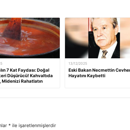
25
13/12/2025
lın 7 Kat Faydası: Doğal
Eski Bakan Necmettin Cevher
eri Düşürücü! Kahvaltıda
Hayatını Kaybetti
, Midenizi Rahatlatın
nlar
*
ile işaretlenmişlerdir