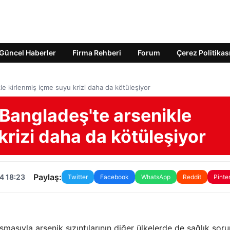
Güncel Haberler
Firma Rehberi
Forum
Çerez Politikas
ikle kirlenmiş içme suyu krizi daha da kötüleşiyor
te Bangladeş'te arsenikle
krizi daha da kötüleşiyor
Paylaş:
4 18:23
Twitter
Facebook
WhatsApp
Reddit
Pinte
şmasıyla arsenik sızıntılarının diğer ülkelerde de sağlık soru