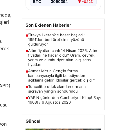
BTC
3090394
▼ -0.12%
Yarım ve Cumhuriyet Altını Satış…
amada,
şleri
Son Eklenen Haberler
‘Trakya İlkeren’de hasat başladı:
■
1991’den beri üreticinin yüzünü
Bu
güldürüyor
rerek
Altın fiyatları canlı 14 Nisan 2026: Altın
■
fiyatları ne kadar oldu? Gram, çeyrek,
yarım ve cumhuriyet altını alış satış
fiyatları
Ahmet Metin Genç’in forma
■
kampanyasıyla ilgili belediyeden
açıklama geldi” İddialar gerçek dışıdır”
(ABD)
Tunceli’de otluk alandan ormana
■
sıçrayan yangın söndürüldü
YARIN günlerden Cumhuriyet Kitap! Sayı
■
1903! / 6 Ağustos 2026
fusu
Güncel
lyon