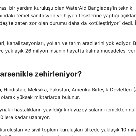
arası bir yardım kuruluşu olan WaterAid Bangladeş'in teknik
ndaki temel sanitasyon ve hijyen tesislerine yaptığı açıkl
adeş'te zaten zor olan durumu daha da kötüleştiriyor” dedi. İ
ri, kanalizasyonları, yolları ve tarım arazilerini yok ediyor. 
 ve yaklaşık 26 milyon insanın hayatta kalma mücadelesi ve
arsenikle zehirleniyor?
n, Hindistan, Meksika, Pakistan, Amerika Birleşik Devletleri 
l olarak yüksek miktarlarda bulunur.
naklı hastalıkların yayıldığı kirli yüzey sularını içmekten nü
0'lere kadar uzanıyor.
uruluşları ve sivil toplum kuruluşları ülkede yaklaşık 10 mi