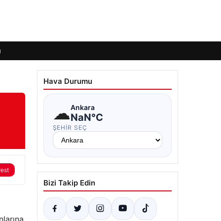
ı
Hava Durumu
☁
Ankara
NaN°C
ŞEHIR SEÇ
rest
Bizi Takip Edin
nlarına