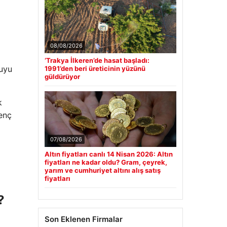
08/08/2026
‘Trakya İlkeren’de hasat başladı:
kuyu
1991’den beri üreticinin yüzünü
güldürüyor
k
genç
07/08/2026
Altın fiyatları canlı 14 Nisan 2026: Altın
fiyatları ne kadar oldu? Gram, çeyrek,
yarım ve cumhuriyet altını alış satış
fiyatları
?
Son Eklenen Firmalar