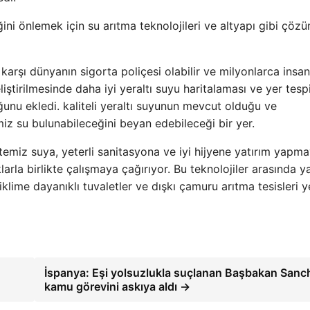
iğini önlemek için su arıtma teknolojileri ve altyapı gibi çözü
 karşı dünyanın sigorta poliçesi olabilir ve milyonlarca insan
liştirilmesinde daha iyi yeraltı suyu haritalaması ve yer tespi
uğunu ekledi. kaliteli yeraltı suyunun mevcut olduğu ve
miz su bulunabileceğini beyan edebileceği bir yer.
 temiz suya, yeterli sanitasyona ve iyi hijyene yatırım yapm
larla birlikte çalışmaya çağırıyor. Bu teknolojiler arasında 
klime dayanıklı tuvaletler ve dışkı çamuru arıtma tesisleri y
İspanya: Eşi yolsuzlukla suçlanan Başbakan Sanc
kamu görevini askıya aldı →