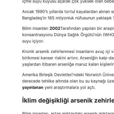
içme suyu kuyusu açarak çok yüksek olan bebek
Ancak 1990'lı yıllarda tortul kayalardan alınan 
Bangladeş'in 165 milyonluk nüfusunun yaklaşık %
Bilim insanları
2002
Tarafından yapılan bir araş
konsantrasyonu Dünya Sağlık Örgütü'nün (WHO) b
suyu içiyor.
Kronik arsenik zehirlenmesi insanların avuç içi 
birikmesi kanser riskini artırır. Arseniğin kalp-da
yaşlardan itibaren arseniğe maruz kalan kişilerin
Amerika Birleşik Devletleri'ndeki Norwich Ünivers
derecede tehlike altında olan bu su kaynağı üze
yayınlanan
yeni araştırmalara yol açtı.
İklim değişikliği arsenik zehir
Bilim insanları, artan miktardaki arsenik miktarı