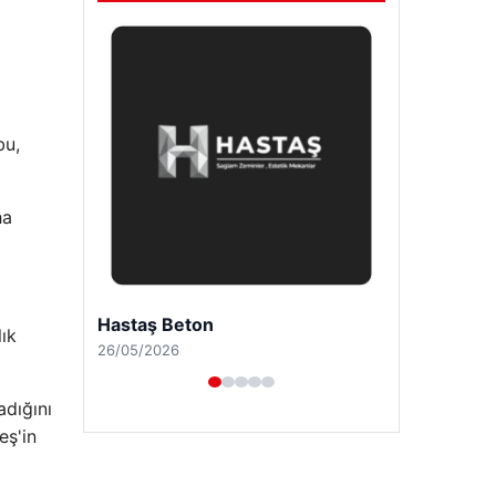
bu,
ha
Prenses Night Club
lık
29/04/2026
adığını
eş'in