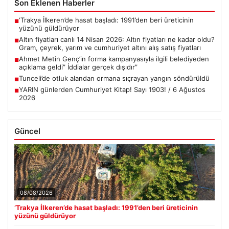
Son Eklenen Haberler
‘Trakya İlkeren’de hasat başladı: 1991’den beri üreticinin
■
yüzünü güldürüyor
Altın fiyatları canlı 14 Nisan 2026: Altın fiyatları ne kadar oldu?
■
Gram, çeyrek, yarım ve cumhuriyet altını alış satış fiyatları
Ahmet Metin Genç’in forma kampanyasıyla ilgili belediyeden
■
açıklama geldi” İddialar gerçek dışıdır”
Tunceli’de otluk alandan ormana sıçrayan yangın söndürüldü
■
YARIN günlerden Cumhuriyet Kitap! Sayı 1903! / 6 Ağustos
■
2026
Güncel
08/08/2026
‘Trakya İlkeren’de hasat başladı: 1991’den beri üreticinin
yüzünü güldürüyor