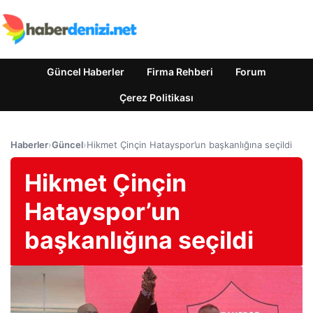
Güncel Haberler
Firma Rehberi
Forum
Çerez Politikası
Haberler
›
Güncel
›
Hikmet Çinçin Hatayspor’un başkanlığına seçildi
Hikmet Çinçin
Hatayspor’un
başkanlığına seçildi