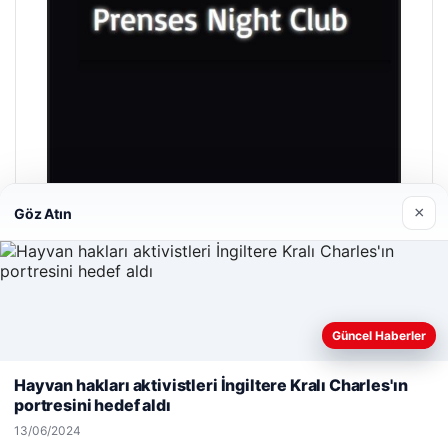
×
Göz Atın
Prenses Night Club
29/04/2026
Güncel Haberler
Web sitemizi nasıl kullandığınızı daha iyi anlayabilmek,
deneyiminizi kişiselleştirmek ve geliştirmek amacıyla çerezler
Hayvan hakları aktivistleri İngiltere Kralı Charles'ın
kullanıyoruz.
Çerez Politikamız
portresini hedef aldı
Reddet
Kabul Et
© 2026 Haber Denizi – Güncel Haberler
13/06/2024