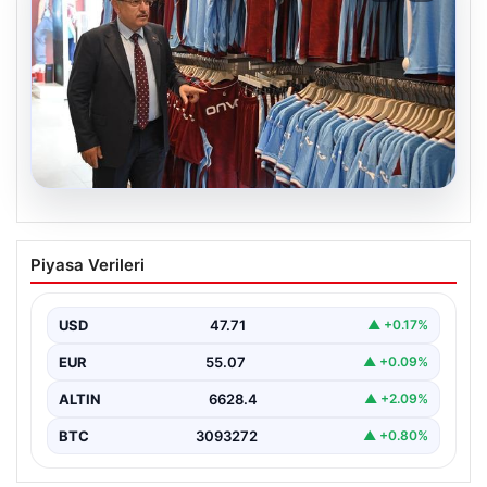
06.08.2026
Ahmet Metin Genç’in forma
Piyasa Verileri
kampanyasıyla ilgili belediyeden
açıklama geldi” İddialar gerçek dışıdır”
USD
47.71
▲ +0.17%
EUR
55.07
▲ +0.09%
ALTIN
6628.4
▲ +2.09%
BTC
3093272
▲ +0.80%