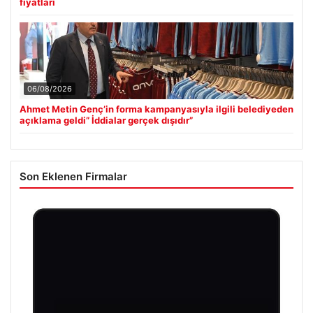
fiyatları
06/08/2026
Ahmet Metin Genç’in forma kampanyasıyla ilgili belediyeden
açıklama geldi” İddialar gerçek dışıdır”
Son Eklenen Firmalar