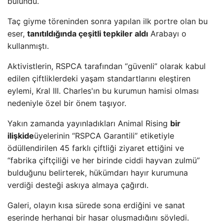
bulundu.
Taç giyme töreninden sonra yapılan ilk portre olan bu
eser,
tanıtıldığında çeşitli tepkiler aldı
Arabayı o
kullanmıştı.
Aktivistlerin, RSPCA tarafından “güvenli” olarak kabul
edilen çiftliklerdeki yaşam standartlarını eleştiren
eylemi, Kral III. Charles'ın bu kurumun hamisi olması
nedeniyle özel bir önem taşıyor.
Yakın zamanda yayınladıkları Animal Rising
bir
ilişkide
üyelerinin “RSPCA Garantili” etiketiyle
ödüllendirilen 45 farklı çiftliği ziyaret ettiğini ve
“fabrika çiftçiliği ve her birinde ciddi hayvan zulmü”
bulduğunu belirterek, hükümdarı hayır kurumuna
verdiği desteği askıya almaya çağırdı.
Galeri, olayın kısa sürede sona erdiğini ve sanat
eserinde herhangi bir hasar oluşmadığını söyledi.