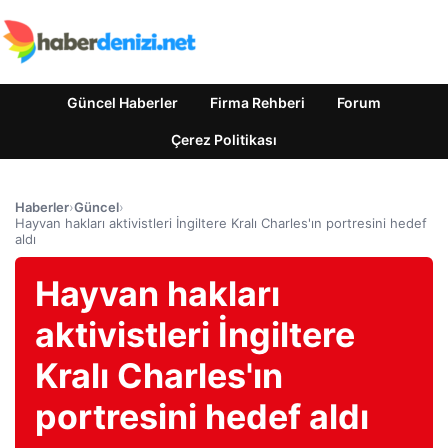
Güncel Haberler
Firma Rehberi
Forum
Çerez Politikası
Haberler
›
Güncel
›
Hayvan hakları aktivistleri İngiltere Kralı Charles'ın portresini hedef
aldı
Hayvan hakları
aktivistleri İngiltere
Kralı Charles'ın
portresini hedef aldı