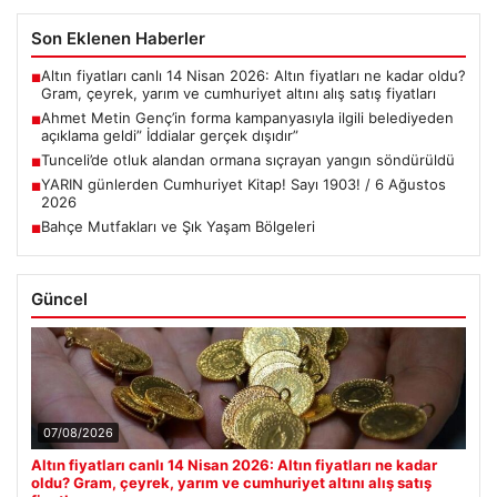
Son Eklenen Haberler
Altın fiyatları canlı 14 Nisan 2026: Altın fiyatları ne kadar oldu?
■
Gram, çeyrek, yarım ve cumhuriyet altını alış satış fiyatları
Ahmet Metin Genç’in forma kampanyasıyla ilgili belediyeden
■
açıklama geldi” İddialar gerçek dışıdır”
Tunceli’de otluk alandan ormana sıçrayan yangın söndürüldü
■
YARIN günlerden Cumhuriyet Kitap! Sayı 1903! / 6 Ağustos
■
2026
Bahçe Mutfakları ve Şık Yaşam Bölgeleri
■
Güncel
07/08/2026
Altın fiyatları canlı 14 Nisan 2026: Altın fiyatları ne kadar
oldu? Gram, çeyrek, yarım ve cumhuriyet altını alış satış