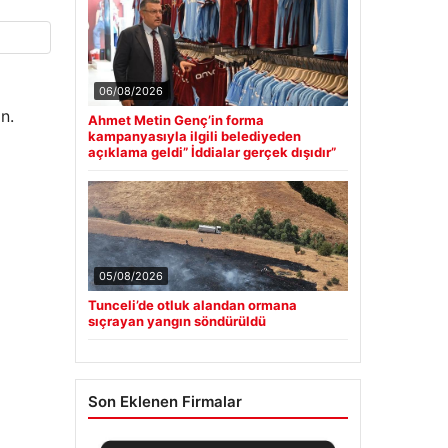
06/08/2026
n.
Ahmet Metin Genç’in forma
kampanyasıyla ilgili belediyeden
açıklama geldi” İddialar gerçek dışıdır”
05/08/2026
Tunceli’de otluk alandan ormana
sıçrayan yangın söndürüldü
Son Eklenen Firmalar