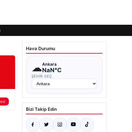
ı
Hava Durumu
☁
Ankara
NaN°C
ŞEHIR SEÇ
rest
Bizi Takip Edin