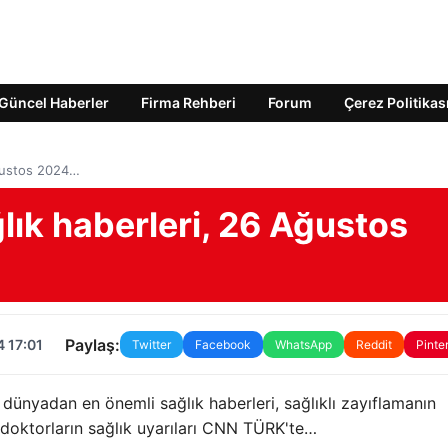
Güncel Haberler
Firma Rehberi
Forum
Çerez Politikas
Ağustos 2024…
ık haberleri, 26 Ağustos
Paylaş:
 17:01
Twitter
Facebook
WhatsApp
Reddit
Pinte
 dünyadan en önemli sağlık haberleri, sağlıklı zayıflamanın
e doktorların sağlık uyarıları CNN TÜRK'te…