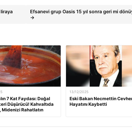
liraya
Efsanevi grup Oasis 15 yıl sonra geri mi dön
→
25
13/12/2025
lın 7 Kat Faydası: Doğal
Eski Bakan Necmettin Cevher
eri Düşürücü! Kahvaltıda
Hayatını Kaybetti
, Midenizi Rahatlatın