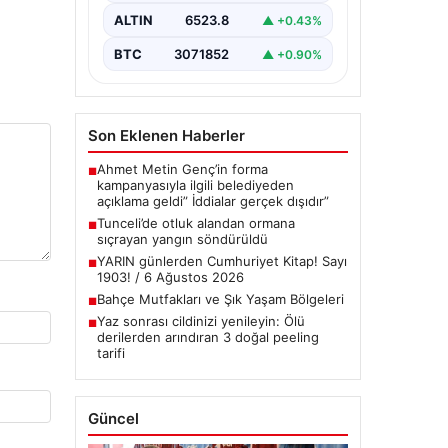
Tunceli’nin…
ALTIN
6523.8
▲ +0.43%
BTC
3071852
▲ +0.90%
Son Eklenen Haberler
Ahmet Metin Genç’in forma
■
kampanyasıyla ilgili belediyeden
açıklama geldi” İddialar gerçek dışıdır”
Tunceli’de otluk alandan ormana
■
sıçrayan yangın söndürüldü
YARIN günlerden Cumhuriyet Kitap! Sayı
■
1903! / 6 Ağustos 2026
Bahçe Mutfakları ve Şık Yaşam Bölgeleri
■
Yaz sonrası cildinizi yenileyin: Ölü
■
derilerden arındıran 3 doğal peeling
tarifi
Güncel