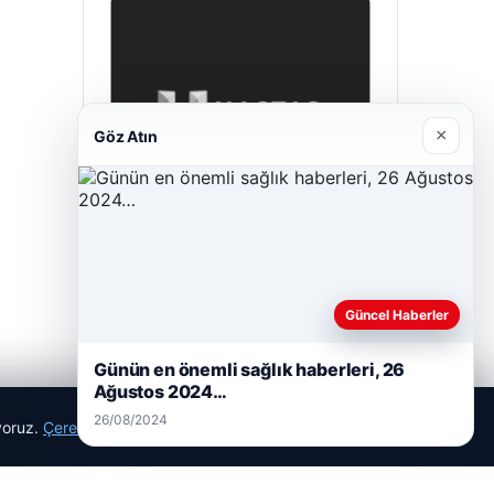
×
Göz Atın
Hastaş Beton
26/05/2026
Güncel Haberler
Günün en önemli sağlık haberleri, 26
Ağustos 2024…
26/08/2024
ıyoruz.
Çerez Politikamız
Reddet
Kabul Et