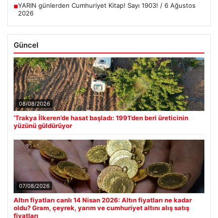
YARIN günlerden Cumhuriyet Kitap! Sayı 1903! / 6 Ağustos
■
2026
Güncel
08/08/2026
‘Trakya İlkeren’de hasat başladı: 1991’den beri üreticinin
yüzünü güldürüyor
07/08/2026
Altın fiyatları canlı 14 Nisan 2026: Altın fiyatları ne kadar
oldu? Gram, çeyrek, yarım ve cumhuriyet altını alış satış
fiyatları