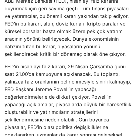
ABD Merkez Bankası (FED), nisan ayı faiz kararını
duyurmak için geri sayıma geçti. Tüm finans piyasaları
ve yatırımcılar, bu önemli kararı yakından takip ediyor.
FED’in bu kararı, altın, döviz kurları, kripto paralar ve
küresel borsalar başta olmak üzere pek çok yatırım
aracının yönünü belirleyecek. Dünya ekonomisinin
nabzını tutan bu karar, piyasaların yönünü
şekillendirecek kritik bir dönemeç olarak öne çıkıyor.
FED’in nisan ayı faiz kararı, 29 Nisan Çarşamba günü
saat 21.00’da kamuoyuna açıklanacak. Bu toplantı,
yalnızca faiz oranlarının belirlenmesiyle sınırlı kalmayıp,
FED Başkanı Jerome Powell’ın yapacağı
değerlendirmelerle de dikkat çekiyor. Powell’ın
yapacağı açıklamalar, piyasalarda büyük bir hareketlilik
oluşturabilir ve yatırımcıların stratejilerini
şekillendirmesine neden olabilir. Gün boyunca
piyasalar, FED’in olası politika değişikliklerine
odaklanırken, uzmanlar da karar sonrası geleneksel