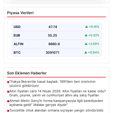
06.08.2026
Ahmet Metin Genç’in forma
Piyasa Verileri
kampanyasıyla ilgili belediyeden
açıklama geldi” İddialar gerçek dışıdır”
USD
47.74
▲ +0.18%
EUR
55.25
▲ +0.32%
ALTIN
6660.6
▲ +2.59%
BTC
3091071
▲ +0.04%
Son Eklenen Haberler
‘Trakya İlkeren’de hasat başladı: 1991’den beri üreticinin
■
yüzünü güldürüyor
Altın fiyatları canlı 14 Nisan 2026: Altın fiyatları ne kadar oldu?
■
Gram, çeyrek, yarım ve cumhuriyet altını alış satış fiyatları
Ahmet Metin Genç’in forma kampanyasıyla ilgili belediyeden
■
açıklama geldi” İddialar gerçek dışıdır”
Tunceli’de otluk alandan ormana sıçrayan yangın söndürüldü
■