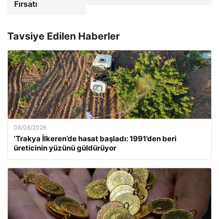
Fırsatı
Tavsiye Edilen Haberler
08/08/2026
‘Trakya İlkeren’de hasat başladı: 1991’den beri
üreticinin yüzünü güldürüyor