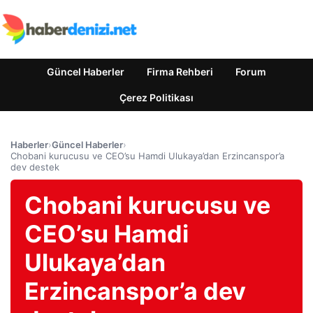
Güncel Haberler
Firma Rehberi
Forum
Çerez Politikası
Haberler
›
Güncel Haberler
›
Chobani kurucusu ve CEO’su Hamdi Ulukaya’dan Erzincanspor’a
dev destek
Chobani kurucusu ve
CEO’su Hamdi
Ulukaya’dan
Erzincanspor’a dev