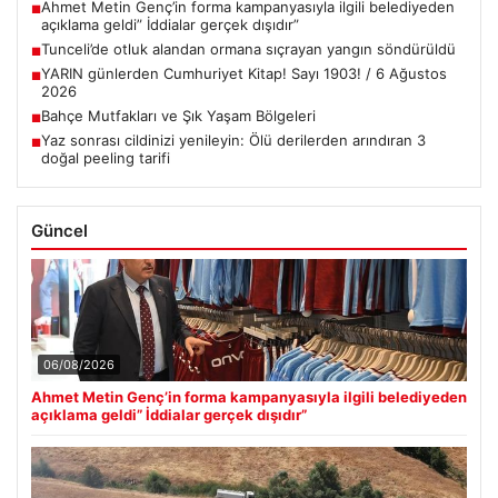
Ahmet Metin Genç’in forma kampanyasıyla ilgili belediyeden
■
açıklama geldi” İddialar gerçek dışıdır”
Tunceli’de otluk alandan ormana sıçrayan yangın söndürüldü
■
YARIN günlerden Cumhuriyet Kitap! Sayı 1903! / 6 Ağustos
■
2026
Bahçe Mutfakları ve Şık Yaşam Bölgeleri
■
Yaz sonrası cildinizi yenileyin: Ölü derilerden arındıran 3
■
doğal peeling tarifi
Güncel
06/08/2026
Ahmet Metin Genç’in forma kampanyasıyla ilgili belediyeden
açıklama geldi” İddialar gerçek dışıdır”