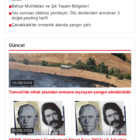
Bahçe Mutfakları ve Şık Yaşam Bölgeleri
■
Yaz sonrası cildinizi yenileyin: Ölü derilerden arındıran 3
■
doğal peeling tarifi
Çanakkale’de ormanlık alanda yangın çıktı
■
Güncel
05/08/2026
Tunceli’de otluk alandan ormana sıçrayan yangın söndürüldü
05/08/2026
YARIN günlerden Cumhuriyet Kitap! Sayı 1903! / 6 Ağustos