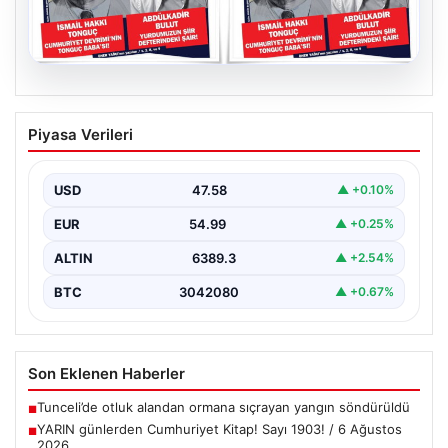
05.08.2026
YARIN günlerden Cumhuriyet Kitap!
Piyasa Verileri
Sayı 1903! / 6 Ağustos 2026
USD
47.58
▲ +0.10%
EUR
54.99
▲ +0.25%
ALTIN
6389.3
▲ +2.54%
BTC
3042080
▲ +0.67%
Son Eklenen Haberler
Tunceli’de otluk alandan ormana sıçrayan yangın söndürüldü
■
YARIN günlerden Cumhuriyet Kitap! Sayı 1903! / 6 Ağustos
■
2026