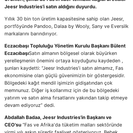
Jeesr Industries'i satın aldığını duyurdu.
Yıllık 30 bin ton üretim kapasitesine sahip olan Jeesr,
portföyünde Pandoo, Dalaa by Wooly, Sany ve Eversilk
markalarını barındırıyor.
Eczacıbaşı Topluluğu Yönetim Kurulu Başkanı Bülent
Eczacıbaşı
Satın almanın bölgesel olarak büyürken
yerelleşmenin önemini ortaya koyduğunu kaydeden ,
şunları kaydetti: “Jeesr Industries'i satın almamız, Fas
ekonomisine olan güçlü güvenimizin bir göstergesidir.
Bölgedeki kağıt mendil işimizin gidişatından çok
memnunuz. Diğer iş kollarımız için de bu bölgedeki
yatırım ve satın alma fırsatlarını yakından takip etmeye
devam ediyoruz” dedi.
Abdallah Badaa, Jeesr Industries'in Başkanı ve
CEO'su
“Fas ve Afrika'da tüketim malları sektöründe
yirmi yılı aşkın süredir faaliyet gösteriyoruz. Bebek