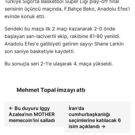
Türkiye Sigorta Basketbol Süper Ligi play-off final
serisinin üçüncü maçında, F.Bahçe Beko, Anadolu Efes'i
evinde konuk etti.
Serideki bu maça ilk 2 maçı kazanarak 2-0 önde
başlayan sarı-lacivertli ekip, rakibine 81-80 yenildi.
Anadolu Efes'e galibiyeti getiren sayıyı Shane Larkin
son saniye basketiyle kaydetti.
Bu sonuçla seri 2-1'e ulaşarak 4. maça yükseldi.
Mehmet Topal imzayı attı
← Bu duyuru Iggy
İran'da
Azalea'nın MOTHER
cumhurbaşkanlığı
memecoin'ini salladı
seçimlerine katılacak 6
isim açıklandı →