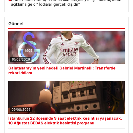
■
açıklama geldi” İddialar gerçek dışıdır”
Güncel
10/08/2026
Galatasaray’ın yeni hedefi Gabriel Martinelli: Transferde
rekor iddiası
09/08/2026
İstanbul’un 22 ilçesinde 9 saat elektrik kesintisi yaşanacak.
10 Ağustos BEDAŞ elektrik kesintisi programı