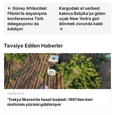
← Güney Afrika’daki
Kargodaki at serbest
Filistin’le dayanışma
kalınca Belçika’ya giden
konferansına Türk
uçak New York’a geri
delegasyonu da
dönmek zorunda kaldı
katılıyor
→
Tavsiye Edilen Haberler
08/08/2026
‘Trakya İlkeren’de hasat başladı: 1991’den beri
üreticinin yüzünü güldürüyor