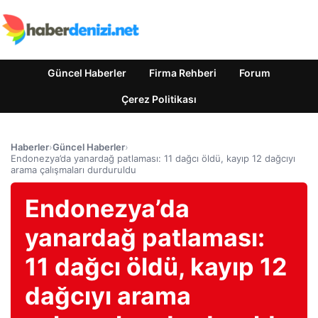
Güncel Haberler
Firma Rehberi
Forum
Çerez Politikası
Haberler
›
Güncel Haberler
›
Endonezya’da yanardağ patlaması: 11 dağcı öldü, kayıp 12 dağcıyı
arama çalışmaları durduruldu
Endonezya’da
yanardağ patlaması:
11 dağcı öldü, kayıp 12
dağcıyı arama