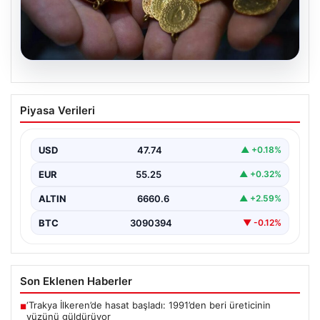
07.08.2026
Altın fiyatları canlı 14 Nisan 2026: Altın
Piyasa Verileri
fiyatları ne kadar oldu? Gram, çeyrek,
yarım ve cumhuriyet altını alış satış
fiyatları
USD
47.74
▲ +0.18%
{“title”: “14 Nisan 2026 Güncel Altın Fiyatları: Gram,
EUR
55.25
▲ +0.32%
Çeyrek, Yarım ve Cumhuriyet Altını Satış…
ALTIN
6660.6
▲ +2.59%
BTC
3090394
▼ -0.12%
Son Eklenen Haberler
‘Trakya İlkeren’de hasat başladı: 1991’den beri üreticinin
■
yüzünü güldürüyor