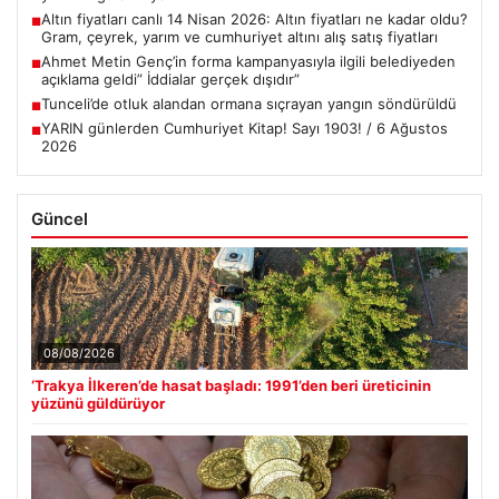
Altın fiyatları canlı 14 Nisan 2026: Altın fiyatları ne kadar oldu?
■
Gram, çeyrek, yarım ve cumhuriyet altını alış satış fiyatları
Ahmet Metin Genç’in forma kampanyasıyla ilgili belediyeden
■
açıklama geldi” İddialar gerçek dışıdır”
Tunceli’de otluk alandan ormana sıçrayan yangın söndürüldü
■
YARIN günlerden Cumhuriyet Kitap! Sayı 1903! / 6 Ağustos
■
2026
Güncel
08/08/2026
‘Trakya İlkeren’de hasat başladı: 1991’den beri üreticinin
yüzünü güldürüyor