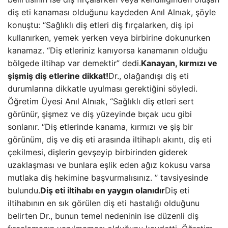
diş eti kanaması olduğunu kaydeden Anıl Alnıak, şöyle
konuştu: “Sağlıklı diş etleri diş fırçalarken, diş ipi
kullanırken, yemek yerken veya birbirine dokunurken
kanamaz. “Diş etleriniz kanıyorsa kanamanın olduğu
bölgede iltihap var demektir” dedi.
Kanayan, kırmızı ve
şişmiş diş etlerine dikkat!
Dr., olağandışı diş eti
durumlarına dikkatle uyulması gerektiğini söyledi.
Öğretim Üyesi Anıl Alnıak, “Sağlıklı diş etleri sert
görünür, şişmez ve diş yüzeyinde bıçak ucu gibi
sonlanır. “Diş etlerinde kanama, kırmızı ve şiş bir
görünüm, diş ve diş eti arasında iltihaplı akıntı, diş eti
çekilmesi, dişlerin gevşeyip birbirinden giderek
uzaklaşması ve bunlara eşlik eden ağız kokusu varsa
mutlaka diş hekimine başvurmalısınız. ” tavsiyesinde
bulundu.
Diş eti iltihabı en yaygın olanıdır
Diş eti
iltihabının en sık görülen diş eti hastalığı olduğunu
belirten Dr., bunun temel nedeninin ise düzenli diş