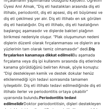
fırçalamanın yapılmaması olduğunu kaydetti. Öğretim
Üyesi Anıl Alnıak, “Diş eti hastalıkları arasında diş eti
iltihabı, periodontit, diş eti apsesi, diş eti büyümesi ve
diş eti çekilmesi yer alır. Diş eti iltihabı en sık görülen
diş eti hastalığıdır. Diş eti iltihabı, diş eti hastalığının
başlangıç ​​aşamasıdır ve dişlerde bakteri plağının
birikmesi nedeniyle oluşur. “Plak oluşumunun nedeni
dişlerin düzenli olarak fırçalanmaması ve dişlerin ara
yüzlerinin tam olarak temiz olmamasıdır” dedi.
Diş
fırçalarken kanamaya dikkat edilmeli
Bu aşamada
fırçalama veya diş ipi kullanımı sırasında diş etlerinde
kanama görüldüğünü belirten Alnıak, şöyle konuştu:
“Dişi destekleyen kemik ve destek dokular henüz
etkilenmediği için tedavi sonrasında tamamen
iyileşebilir. Diş eti iltihabı tedavi edilmediğinde diş eti
iltihabı ilerler ve periodontitis ortaya çıkabilir”
uyarısında bulundu.
Periodontitis tedavi
edilmelidir
Doktor periodontitisin, dişleri destekleyen