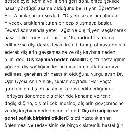
destekleyici kemik ve liflerin geri dönülemez şekilde
hasar gördüğü aşama olduğunu belirtiyor. Öğretmen
Anıl Alnıak şunları söyledi: “Diş eti çizgisinin altında;
Yiyecek artıklarını tutan bir cep oluşmaya başlar.
Tedavi sonrasında yeterli ağız ve diş hijyeni sağlanarak
hasarın ilerlemesi önlenebilir. “Periodontitis tedavi
edilmezse dişi destekleyen kemik tahrip olmaya devam
ederek dişlerin gevşemesine ve diş kaybına neden
olur” dedi.
Diş kaybına neden olabilir
Diş eti hastalığının
ağız ve diş sağlığının korunması için mutlaka tedavi
edilmesi gereken bir hastalık olduğunu vurgulayan Dr.
Öğr. Üyesi Anıl Alnıak, şunları söyledi: “Her yaşta
görülebilen diş eti hastalığı tedavi edilmediğinde;
İlerleyen dönemde diş etlerinde kanama ve renk
değişikliğine, diş eti çekilmesine, dişlerin gevşemesine
ve diş kaybına neden olabilir” dedi.
Diş eti sağlığı ve
genel sağlık birbirini etkiler
Diş eti hastalıklarının
önlenmesi ve tedavisinin de birçok sistemik hastalığın