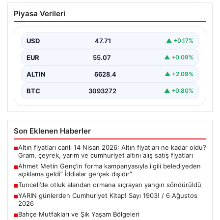
Ahmet Metin Genç’in forma
Piyasa Verileri
kampanyasıyla ilgili belediyeden
açıklama geldi” İddialar gerçek dışıdır”
USD
47.71
▲ +0.17%
EUR
55.07
▲ +0.09%
ALTIN
6628.4
▲ +2.09%
BTC
3093272
▲ +0.80%
Son Eklenen Haberler
Altın fiyatları canlı 14 Nisan 2026: Altın fiyatları ne kadar oldu?
■
Gram, çeyrek, yarım ve cumhuriyet altını alış satış fiyatları
Ahmet Metin Genç’in forma kampanyasıyla ilgili belediyeden
■
açıklama geldi” İddialar gerçek dışıdır”
Tunceli’de otluk alandan ormana sıçrayan yangın söndürüldü
■
YARIN günlerden Cumhuriyet Kitap! Sayı 1903! / 6 Ağustos
■
2026
Bahçe Mutfakları ve Şık Yaşam Bölgeleri
■