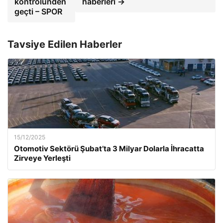
kontrolünden
haberleri →
geçti – SPOR
Tavsiye Edilen Haberler
15/12/2025
Otomotiv Sektörü Şubat’ta 3 Milyar Dolarla İhracatta
Zirveye Yerleşti