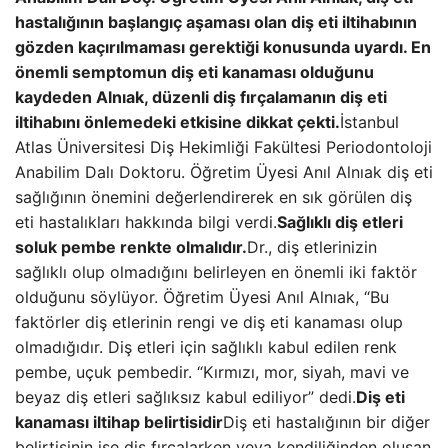
hastalığının başlangıç ​​aşaması olan diş eti iltihabının
gözden kaçırılmaması gerektiği konusunda uyardı. En
önemli semptomun diş eti kanaması olduğunu
kaydeden Alnıak, düzenli diş fırçalamanın diş eti
iltihabını önlemedeki etkisine dikkat çekti.
İstanbul
Atlas Üniversitesi Diş Hekimliği Fakültesi Periodontoloji
Anabilim Dalı Doktoru. Öğretim Üyesi Anıl Alnıak diş eti
sağlığının önemini değerlendirerek en sık görülen diş
eti hastalıkları hakkında bilgi verdi.
Sağlıklı diş etleri
soluk pembe renkte olmalıdır.
Dr., diş etlerinizin
sağlıklı olup olmadığını belirleyen en önemli iki faktör
olduğunu söylüyor. Öğretim Üyesi Anıl Alnıak, “Bu
faktörler diş etlerinin rengi ve diş eti kanaması olup
olmadığıdır. Diş etleri için sağlıklı kabul edilen renk
pembe, uçuk pembedir. “Kırmızı, mor, siyah, mavi ve
beyaz diş etleri sağlıksız kabul ediliyor” dedi.
Diş eti
kanaması iltihap belirtisidir
Diş eti hastalığının bir diğer
belirtisinin ise diş fırçalarken veya kendiliğinden oluşan