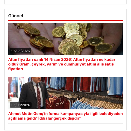
Güncel
07/08/2026
Altın fiyatları canlı 14 Nisan 2026: Altın fiyatları ne kadar
oldu? Gram, çeyrek, yarım ve cumhuriyet altını alış satış
fiyatları
06/08/2026
Ahmet Metin Genç’in forma kampanyasıyla ilgili belediyeden
açıklama geldi” İddialar gerçek dışıdır”