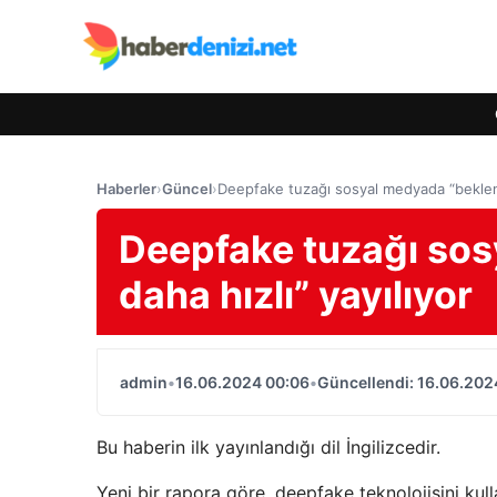
Haberler
›
Güncel
›
Deepfake tuzağı sosyal medyada “beklene
Deepfake tuzağı so
daha hızlı” yayılıyor
admin
•
16.06.2024 00:06
•
Güncellendi: 16.06.202
Bu haberin ilk yayınlandığı dil İngilizcedir.
Yeni bir rapora göre, deepfake teknolojisini kull