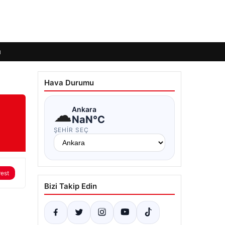
ı
Hava Durumu
☁
Ankara
NaN°C
ŞEHIR SEÇ
rest
Bizi Takip Edin