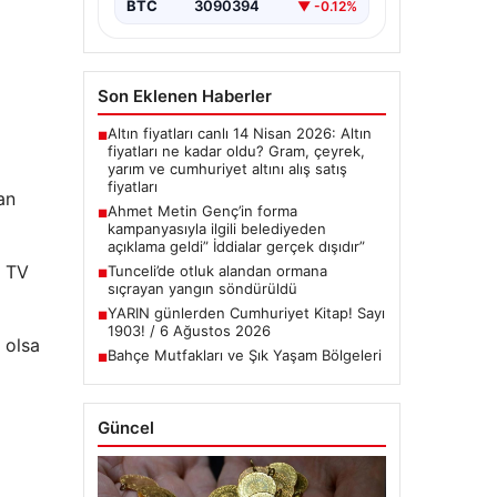
BTC
3090394
▼ -0.12%
Son Eklenen Haberler
Altın fiyatları canlı 14 Nisan 2026: Altın
■
fiyatları ne kadar oldu? Gram, çeyrek,
yarım ve cumhuriyet altını alış satış
fiyatları
an
Ahmet Metin Genç’in forma
■
kampanyasıyla ilgili belediyeden
açıklama geldi” İddialar gerçek dışıdır”
r TV
Tunceli’de otluk alandan ormana
■
sıçrayan yangın söndürüldü
YARIN günlerden Cumhuriyet Kitap! Sayı
■
1903! / 6 Ağustos 2026
 olsa
Bahçe Mutfakları ve Şık Yaşam Bölgeleri
■
Güncel