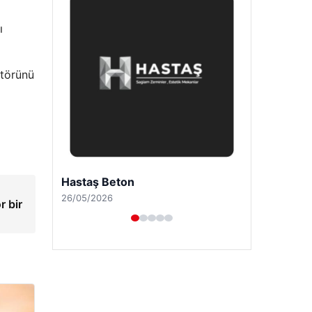
ı
ktörünü
Prenses Night Club
29/04/2026
r bir