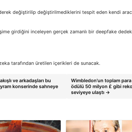
derek değiştirilip değiştirilmediklerini tespit eden kendi arac
ileşime girdiğini inceleyen gerçek zamanlı bir deepfake dede
zeka tarafından üretilen içerikleri de sunacak.
kışlı ve arkadaşları bu
Wimbledon'un toplam para
bayram konserinde sahneye
ödülü 50 milyon £ gibi reko
seviyeye ulaştı →