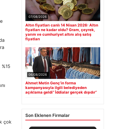
07/08/2026
ne
Altın fiyatları canlı 14 Nisan 2026: Altın
fiyatları ne kadar oldu? Gram, çeyrek,
yarım ve cumhuriyet altını alış satış
fiyatları
 da
ara
k %15
06/08/2026
Ahmet Metin Genç’in forma
ını
kampanyasıyla ilgili belediyeden
açıklama geldi” İddialar gerçek dışıdır”
Son Eklenen Firmalar
ek çok