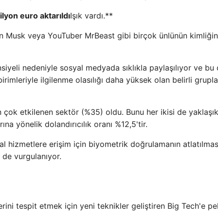
ilyon euro aktarıldı
Işık vardı.**
lon Musk veya YouTuber MrBeast gibi birçok ünlünün kimliği
nsiyeli nedeniyle sosyal medyada sıklıkla paylaşılıyor ve bu
irimleriyle ilgilenme olasılığı daha yüksek olan belirli grupl
n çok etkilenen sektör (%35) oldu. Bunu her ikisi de yaklaşı
na yönelik dolandırıcılık oranı %12,5'tir.
l hizmetlere erişim için biyometrik doğrulamanın atlatılmas
i de vurgulanıyor.
rini tespit etmek için yeni teknikler geliştiren Big Tech'e p