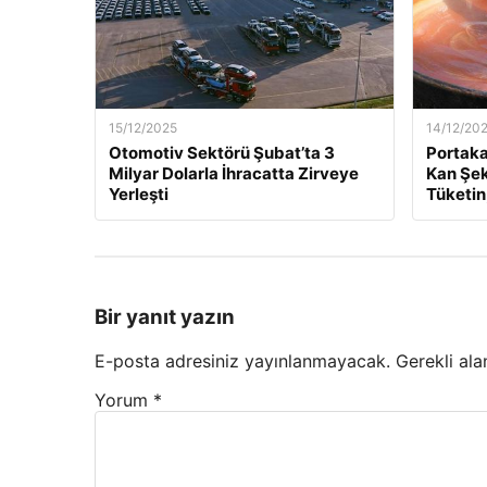
15/12/2025
14/12/20
Otomotiv Sektörü Şubat’ta 3
Portaka
Milyar Dolarla İhracatta Zirveye
Kan Şek
Yerleşti
Tüketin
Bir yanıt yazın
E-posta adresiniz yayınlanmayacak.
Gerekli ala
Yorum
*