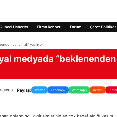
Güncel Haberler
Firma Rehberi
Forum
Çerez Politikas
nden daha hızlı” yayılıyor
syal medyada “beklenenden
Paylaş:
4 00:06
Twitter
Facebook
WhatsApp
Reddit
Pinte
anan dolandırıcılık girişimlerinin en çok hedef aldığı kesim