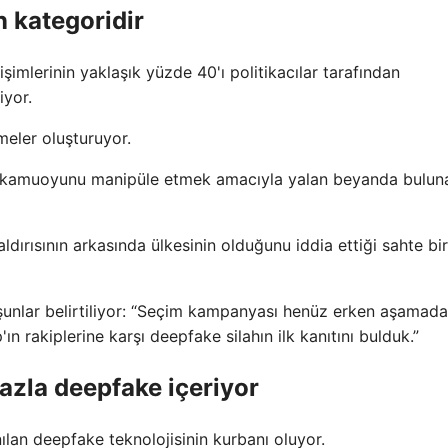
en kategoridir
işimlerinin yaklaşık yüzde 40'ı politikacılar tarafından
iyor.
tmeler oluşturuyor.
eya kamuoyunu manipüle etmek amacıyla yalan beyanda bulun
ldırısının arkasında ülkesinin olduğunu iddia ettiği sahte bi
 şunlar belirtiliyor: “Seçim kampanyası henüz erken aşamada
 rakiplerine karşı deepfake silahın ilk kanıtını bulduk.”
fazla deepfake içeriyor
anılan deepfake teknolojisinin kurbanı oluyor.