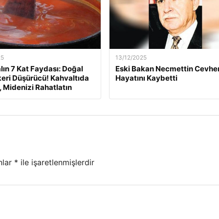
25
13/12/2025
lın 7 Kat Faydası: Doğal
Eski Bakan Necmettin Cevher
eri Düşürücü! Kahvaltıda
Hayatını Kaybetti
, Midenizi Rahatlatın
nlar
*
ile işaretlenmişlerdir