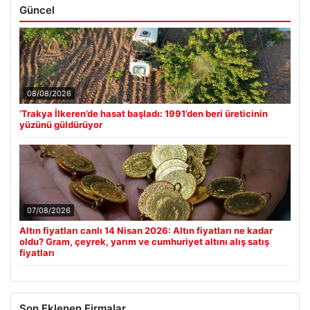
Güncel
08/08/2026
‘Trakya İlkeren’de hasat başladı: 1991’den beri üreticinin
yüzünü güldürüyor
07/08/2026
Altın fiyatları canlı 14 Nisan 2026: Altın fiyatları ne kadar
oldu? Gram, çeyrek, yarım ve cumhuriyet altını alış satış
fiyatları
Son Eklenen Firmalar