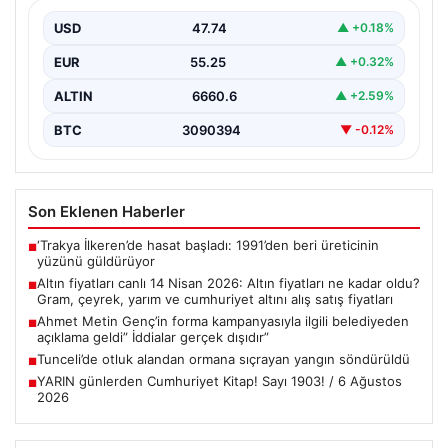
yarım ve cumhuriyet altını alış satış
fiyatları
USD
47.74
▲ +0.18%
{“title”: “14 Nisan 2026 Güncel Altın Fiyatları: Gram,
EUR
55.25
▲ +0.32%
Çeyrek, Yarım ve Cumhuriyet Altını Satış…
ALTIN
6660.6
▲ +2.59%
BTC
3090394
▼ -0.12%
Son Eklenen Haberler
‘Trakya İlkeren’de hasat başladı: 1991’den beri üreticinin
■
yüzünü güldürüyor
Altın fiyatları canlı 14 Nisan 2026: Altın fiyatları ne kadar oldu?
■
Gram, çeyrek, yarım ve cumhuriyet altını alış satış fiyatları
Ahmet Metin Genç’in forma kampanyasıyla ilgili belediyeden
■
açıklama geldi” İddialar gerçek dışıdır”
Tunceli’de otluk alandan ormana sıçrayan yangın söndürüldü
■
YARIN günlerden Cumhuriyet Kitap! Sayı 1903! / 6 Ağustos
■
2026