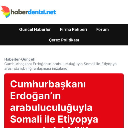
Güncel Haberler
Firma Rehberi
Forum
Çerez Politikası
Haberler
›
Güncel
›
Cumhurbaşkanı Erdoğan’ın arabuluculuğuyla Somali ile Etiyopya
arasında işbirliği anlaşması imzalandı
Cumhurbaşkanı
Erdoğan’ın
arabuluculuğuyla
Somali ile Etiyopya