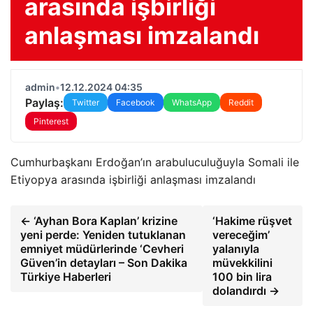
arasında işbirliği
anlaşması imzalandı
admin
•
12.12.2024 04:35
Paylaş:
Twitter
Facebook
WhatsApp
Reddit
Pinterest
Cumhurbaşkanı Erdoğan’ın arabuluculuğuyla Somali ile
Etiyopya arasında işbirliği anlaşması imzalandı
← ‘Ayhan Bora Kaplan’ krizine
‘Hakime rüşvet
yeni perde: Yeniden tutuklanan
vereceğim’
emniyet müdürlerinde ‘Cevheri
yalanıyla
Güven’in detayları – Son Dakika
müvekkilini
Türkiye Haberleri
100 bin lira
dolandırdı →