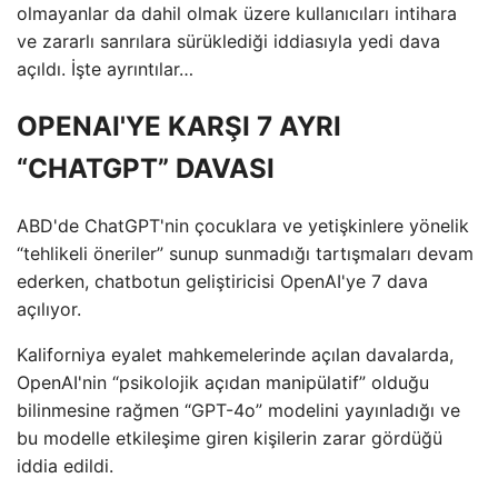
olmayanlar da dahil olmak üzere kullanıcıları intihara
ve zararlı sanrılara sürüklediği iddiasıyla yedi dava
açıldı. İşte ayrıntılar…
OPENAI'YE KARŞI 7 AYRI
“CHATGPT” DAVASI
ABD'de ChatGPT'nin çocuklara ve yetişkinlere yönelik
“tehlikeli öneriler” sunup sunmadığı tartışmaları devam
ederken, chatbotun geliştiricisi OpenAI'ye 7 dava
açılıyor.
Kaliforniya eyalet mahkemelerinde açılan davalarda,
OpenAI'nin “psikolojik açıdan manipülatif” olduğu
bilinmesine rağmen “GPT-4o” modelini yayınladığı ve
bu modelle etkileşime giren kişilerin zarar gördüğü
iddia edildi.