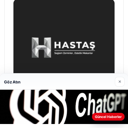
×
Göz Atın
Prenses Night Club
Güncel Haberler
29/04/2026
Web sitemizi nasıl kullandığınızı daha iyi anlayabilmek,
deneyiminizi kişiselleştirmek ve geliştirmek amacıyla çerezler