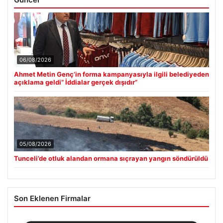
06/08/2026
Ahmet Metin Genç’in forma kampanyasıyla ilgili belediyeden
açıklama geldi” İddialar gerçek dışıdır”
05/08/2026
Tunceli’de otluk alandan ormana sıçrayan yangın söndürüldü
Son Eklenen Firmalar