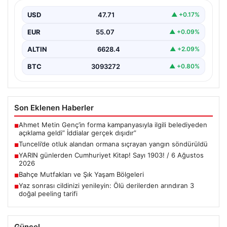
{ “title”: “Tunceli’de Otluk Alandan Ormana Sıçrayan
Yangın Kontrol Altına Alındı”, “content”: “ Tunceli’nin…
USD
47.71
▲ +0.17%
EUR
55.07
▲ +0.09%
ALTIN
6628.4
▲ +2.09%
BTC
3093272
▲ +0.80%
Son Eklenen Haberler
Ahmet Metin Genç’in forma kampanyasıyla ilgili belediyeden
■
açıklama geldi” İddialar gerçek dışıdır”
Tunceli’de otluk alandan ormana sıçrayan yangın söndürüldü
■
YARIN günlerden Cumhuriyet Kitap! Sayı 1903! / 6 Ağustos
■
2026
Bahçe Mutfakları ve Şık Yaşam Bölgeleri
■
Yaz sonrası cildinizi yenileyin: Ölü derilerden arındıran 3
■
doğal peeling tarifi
Güncel