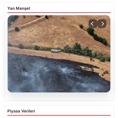
Yan Manşet
05.08.2026
Tunceli’de otluk alandan ormana
Piyasa Verileri
sıçrayan yangın söndürüldü