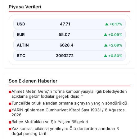
Yaz sonrası cildinizi yenileyin: Ölü
Piyasa Verileri
derilerden arındıran 3 doğal peeling
tarifi
USD
47.71
▲ +0.17%
EUR
55.07
▲ +0.09%
ALTIN
6628.4
▲ +2.09%
BTC
3093272
▲ +0.80%
Son Eklenen Haberler
Ahmet Metin Genç’in forma kampanyasıyla ilgili belediyeden
■
açıklama geldi” İddialar gerçek dışıdır”
Tunceli’de otluk alandan ormana sıçrayan yangın söndürüldü
■
YARIN günlerden Cumhuriyet Kitap! Sayı 1903! / 6 Ağustos
■
2026
Bahçe Mutfakları ve Şık Yaşam Bölgeleri
■
Yaz sonrası cildinizi yenileyin: Ölü derilerden arındıran 3
■
doğal peeling tarifi