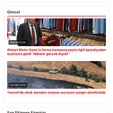
Güncel
06/08/2026
Ahmet Metin Genç’in forma kampanyasıyla ilgili belediyeden
açıklama geldi” İddialar gerçek dışıdır”
05/08/2026
Tunceli’de otluk alandan ormana sıçrayan yangın söndürüldü
Son Eklenen Firmalar