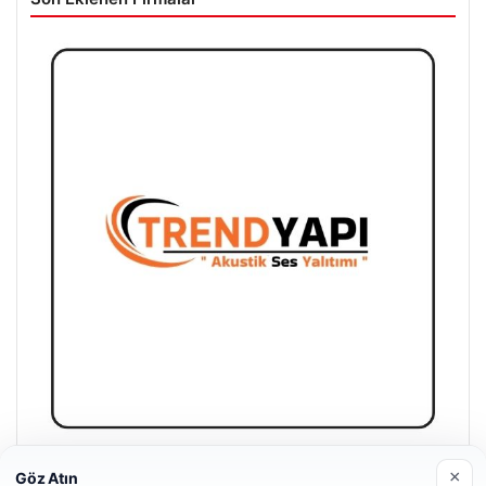
Trend Yapı Akustik
×
Göz Atın