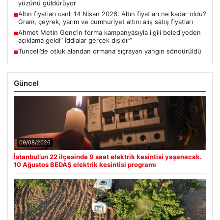
yüzünü güldürüyor
Altın fiyatları canlı 14 Nisan 2026: Altın fiyatları ne kadar oldu?
■
Gram, çeyrek, yarım ve cumhuriyet altını alış satış fiyatları
Ahmet Metin Genç’in forma kampanyasıyla ilgili belediyeden
■
açıklama geldi” İddialar gerçek dışıdır”
Tunceli’de otluk alandan ormana sıçrayan yangın söndürüldü
■
Güncel
09/08/2026
İstanbul’un 22 ilçesinde 9 saat elektrik kesintisi yaşanacak.
10 Ağustos BEDAŞ elektrik kesintisi programı