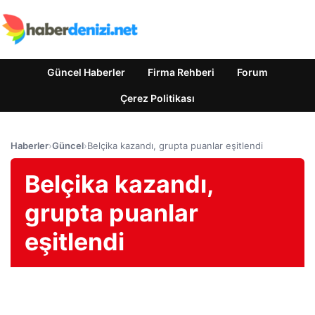
Güncel Haberler
Firma Rehberi
Forum
Çerez Politikası
Haberler
›
Güncel
›
Belçika kazandı, grupta puanlar eşitlendi
Belçika kazandı,
grupta puanlar
eşitlendi