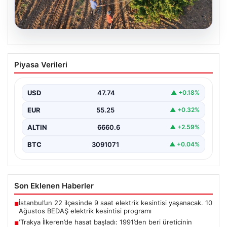
08.08.2026
‘Trakya İlkeren’de hasat başladı:
Piyasa Verileri
1991’den beri üreticinin yüzünü
güldürüyor
USD
47.74
▲ +0.18%
EUR
55.25
▲ +0.32%
ALTIN
6660.6
▲ +2.59%
BTC
3091071
▲ +0.04%
Son Eklenen Haberler
İstanbul’un 22 ilçesinde 9 saat elektrik kesintisi yaşanacak. 10
■
Ağustos BEDAŞ elektrik kesintisi programı
‘Trakya İlkeren’de hasat başladı: 1991’den beri üreticinin
■