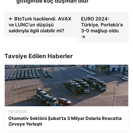
gittiğinde koç düşman olur
← BtcTurk hacklendi. AVAX
EURO 2024:
ve LUNC'un düşüşü
Türkiye, Portekiz'e
saldırıyla ilgili olabilir mi?
3-0 mağlup oldu
→
Tavsiye Edilen Haberler
15/12/2025
Otomotiv Sektörü Şubat’ta 3 Milyar Dolarla İhracatta
Zirveye Yerleşti