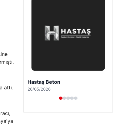
sine
mıştı.
Prenses Night Club
 attı.
29/04/2026
racı,
nya'ya