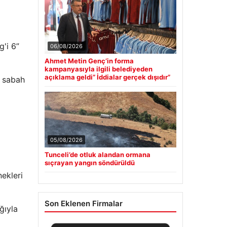
'i 6”
06/08/2026
Ahmet Metin Genç’in forma
kampanyasıyla ilgili belediyeden
açıklama geldi” İddialar gerçek dışıdır”
u sabah
05/08/2026
Tunceli’de otluk alandan ormana
sıçrayan yangın söndürüldü
ekleri
Son Eklenen Firmalar
ğıyla