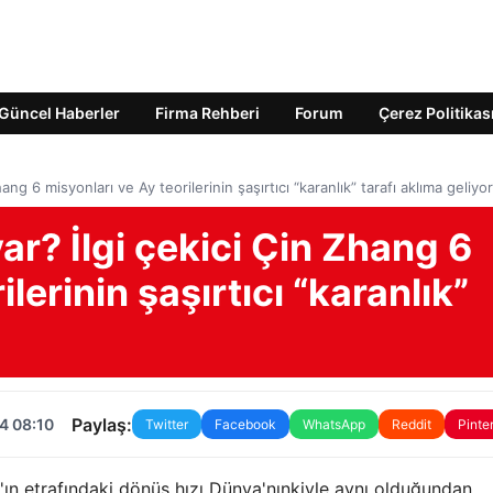
Güncel Haberler
Firma Rehberi
Forum
Çerez Politikas
hang 6 misyonları ve Ay teorilerinin şaşırtıcı “karanlık” tarafı aklıma geliyor
var? İlgi çekici Çin Zhang 6
lerinin şaşırtıcı “karanlık”
Paylaş:
4 08:10
Twitter
Facebook
WhatsApp
Reddit
Pinte
Ay'ın etrafındaki dönüş hızı Dünya'nınkiyle aynı olduğundan