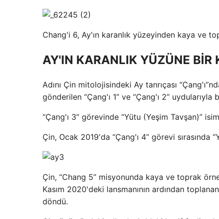
Chang'i 6, Ay'ın karanlık yüzeyinden kaya ve top
AY'IN KARANLIK YÜZÜNE BİR 
Adını Çin mitolojisindeki Ay tanrıçası “Çang'ı”n
gönderilen “Çang'ı 1” ve “Çang'ı 2” uydularıyla 
“Çang'ı 3” görevinde “Yütu (Yeşim Tavşan)” isiml
Çin, Ocak 2019'da “Çang'ı 4” görevi sırasında “Yü
Çin, “Chang 5” misyonunda kaya ve toprak örnekl
Kasım 2020'deki lansmanının ardından toplanan
döndü.