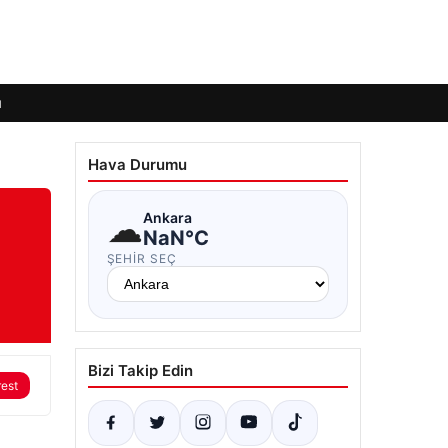
ı
Hava Durumu
☁
Ankara
NaN°C
ŞEHIR SEÇ
Bizi Takip Edin
rest