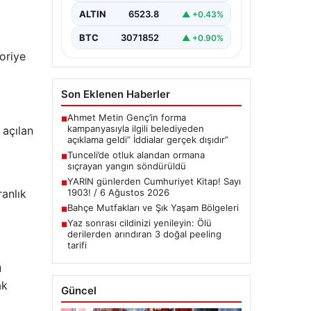
Tunceli’nin…
ALTIN
6523.8
▲ +0.43%
BTC
3071852
▲ +0.90%
eoriye
Son Eklenen Haberler
Ahmet Metin Genç’in forma
■
kampanyasıyla ilgili belediyeden
 açılan
açıklama geldi” İddialar gerçek dışıdır”
Tunceli’de otluk alandan ormana
■
sıçrayan yangın söndürüldü
YARIN günlerden Cumhuriyet Kitap! Sayı
■
ranlık
1903! / 6 Ağustos 2026
Bahçe Mutfakları ve Şık Yaşam Bölgeleri
■
Yaz sonrası cildinizi yenileyin: Ölü
■
derilerden arındıran 3 doğal peeling
tarifi
u
ak
Güncel