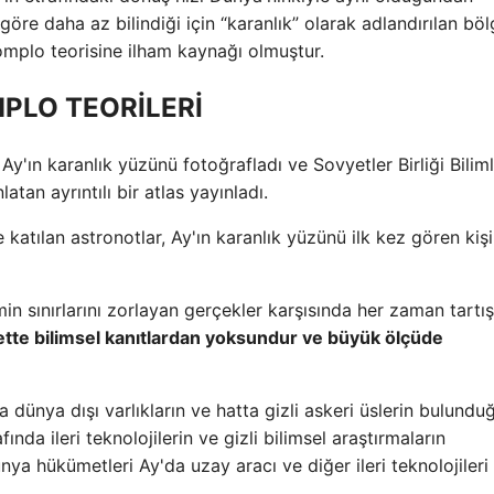
re daha az bilindiği için “karanlık” olarak adlandırılan böl
mplo teorisine ilham kaynağı olmuştur.
PLO TEORİLERİ
 Ay'ın karanlık yüzünü fotoğrafladı ve Sovyetler Birliği Bilim
tan ayrıntılı bir atlas yayınladı.
 katılan astronotlar, Ay'ın karanlık yüzünü ilk kez gören kişi
limin sınırlarını zorlayan gerçekler karşısında her zaman tartı
bette bilimsel kanıtlardan yoksundur ve büyük ölçüde
a dünya dışı varlıkların ve hatta gizli askeri üslerin bulundu
ında ileri teknolojilerin ve gizli bilimsel araştırmaların
ya hükümetleri Ay'da uzay aracı ve diğer ileri teknolojileri 