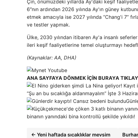
Çin, önümüzdeki yıllarda Ay'daki keşif faaliyetl
6″nın ardından 2026 yılında Ay'ın güney kutbun
etmek amacıyla ise 2027 yılında “Chang'i 7” fırla
ve testler yapmak.
Ülke, 2030 yılından itibaren Ay'a insanlı seferl
ileri keşif faaliyetlerine temel oluşturmayı hedefl
(Kaynaklar: AA, DHA)
ANA SAYFAYA DÖNMEK İÇİN BURAYA TIKLAY
“Şu an bu sıcaklığa aldanmayalım” İşte 3 Hazi
Günle
binanın yanındaki bina kontrollü şekilde yıkıldı!
← Yeni haftada sıcaklıklar mevsim
Burhan