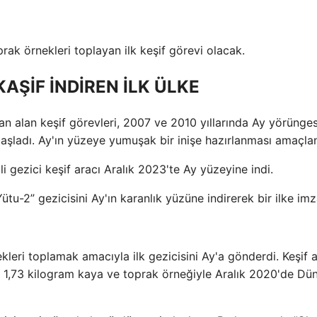
rak örnekleri toplayan ilk keşif görevi olacak.
KAŞİF İNDİREN İLK ÜLKE
dan alan keşif görevleri, 2007 ve 2010 yıllarında Ay yörünge
başladı. Ay'ın yüzeye yumuşak bir inişe hazırlanması amaçlan
i gezici keşif aracı Aralık 2023'te Ay yüzeyine indi.
tu-2” gezicisini Ay'ın karanlık yüzüne indirerek bir ilke imza
eri toplamak amacıyla ilk gezicisini Ay'a gönderdi. Keşif a
 1,73 kilogram kaya ve toprak örneğiyle Aralık 2020'de Dü