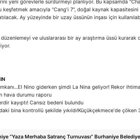
erini yeni görevlerle sürdürmeyi planlıyor. Bu kapsamda “Cha
u keşfetmek amacıyla “Cang'i 7”, doğal kaynak kapasitesini 
tılacak. Ay yüzeyinde bir uzay üssünün inşası için kullanılabi
er düzenlemeyi ve uluslararası bir ay araştırma üssü kurarak
iyor.
IN
El Nino giderken şimdi La Nina geliyor! Rekor ihtim
ran hava durumu raporu
rdir kayıptı! Cansız bedeni bulundu
Küçükçekmece'de çöken 3 
iye “Yaza Merhaba Satranç Turnuvası” Burhaniye Belediye