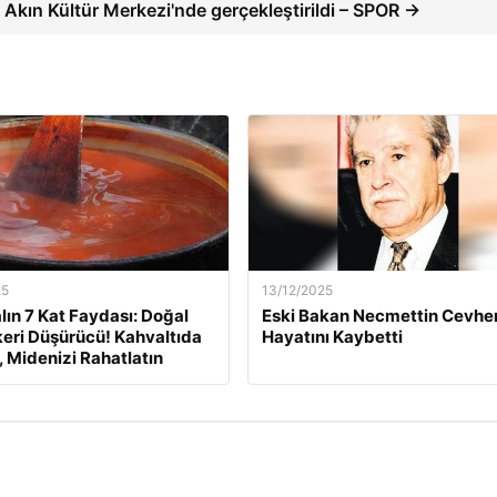
Akın Kültür Merkezi'nde gerçekleştirildi – SPOR →
25
13/12/2025
lın 7 Kat Faydası: Doğal
Eski Bakan Necmettin Cevher
eri Düşürücü! Kahvaltıda
Hayatını Kaybetti
, Midenizi Rahatlatın