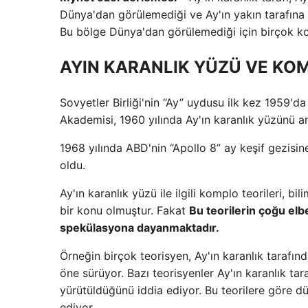
Dünya'dan görülemediği ve Ay'ın yakın tarafına gö
Bu bölge Dünya'dan görülemediği için birçok ko
AYIN KARANLIK YÜZÜ VE KOM
Sovyetler Birliği'nin “Ay” uydusu ilk kez 1959'da
Akademisi, 1960 yılında Ay'ın karanlık yüzünü anla
1968 yılında ABD'nin “Apollo 8” ay keşif gezisine
oldu.
Ay'ın karanlık yüzü ile ilgili komplo teorileri, bi
bir konu olmuştur. Fakat
Bu teorilerin çoğu el
spekülasyona dayanmaktadır.
Örneğin birçok teorisyen, Ay'ın karanlık tarafınd
öne sürüyor. Bazı teorisyenler Ay'ın karanlık taraf
yürütüldüğünü iddia ediyor. Bu teorilere göre dün
ediyor.