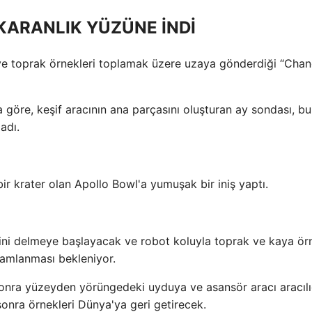
N KARANLIK YÜZÜNE İNDİ
 ve toprak örnekleri toplamak üzere uzaya gönderdiği “Chang
 göre, keşif aracının ana parçasını oluşturan ay sondası, b
adı.
ir krater olan Apollo Bowl'a yumuşak bir iniş yaptı.
yini delmeye başlayacak ve robot koluyla toprak ve kaya örn
mamlanması bekleniyor.
onra yüzeyden yörüngedeki uyduya ve asansör aracı aracılı
nra örnekleri Dünya'ya geri getirecek.