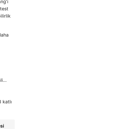
ng'i
test
lirlik
 daha
ali…
katlı
si