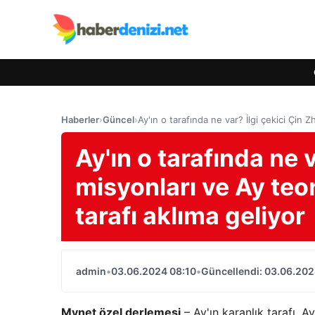
Haberler
›
Güncel
›
Ay'ın o tarafında ne var? İlgi çekici Çin Z
Ay'ın o tarafında ne 
misyonları ve Ay teori
tarafı aklıma geliyor
admin
•
03.06.2024 08:10
•
Güncellendi: 03.06.202
Mynet özel derlemesi
– Ay'ın karanlık tarafı, 