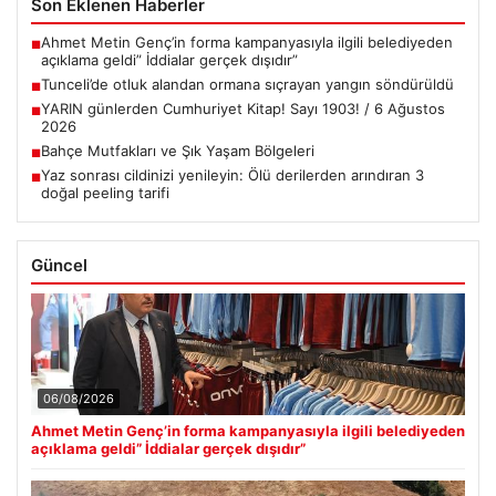
Son Eklenen Haberler
Ahmet Metin Genç’in forma kampanyasıyla ilgili belediyeden
■
açıklama geldi” İddialar gerçek dışıdır”
Tunceli’de otluk alandan ormana sıçrayan yangın söndürüldü
■
YARIN günlerden Cumhuriyet Kitap! Sayı 1903! / 6 Ağustos
■
2026
Bahçe Mutfakları ve Şık Yaşam Bölgeleri
■
Yaz sonrası cildinizi yenileyin: Ölü derilerden arındıran 3
■
doğal peeling tarifi
Güncel
06/08/2026
Ahmet Metin Genç’in forma kampanyasıyla ilgili belediyeden
açıklama geldi” İddialar gerçek dışıdır”