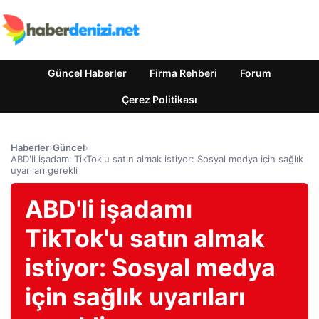
Güncel Haberler
Firma Rehberi
Forum
Çerez Politikası
Haberler
›
Güncel
›
ABD'li işadamı TikTok'u satın almak istiyor: Sosyal medya için sağlık
uyarıları gerekli
ABD'li işadamı
TikTok'u satın almak
istiyor: Sosyal medya
için sağlık uyarıları