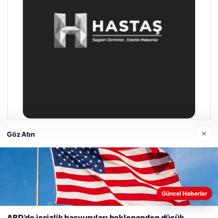
×
Göz Atın
Prenses Night Club
29/04/2026
Web sitemizi nasıl kullandığınızı daha iyi anlayabilmek,
Güncel Haberler
deneyiminizi kişiselleştirmek ve geliştirmek amacıyla çerezler
kullanıyoruz.
Çerez Politikamız
ABD’de işsizlik başvuruları beklenenden düşük