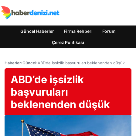
Güncel Haberler
Firma Rehberi
Forum
Çerez Politikası
Haberler
›
Güncel
›
ABD’de işsizlik başvuruları beklenenden düşük
ABD’de işsizlik
başvuruları
beklenenden düşük