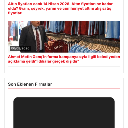
Altın fiyatları canlı 14 Nisan 2026: Altın fiyatları ne kadar
oldu? Gram, çeyrek, yarım ve cumhuriyet altını alış satış
fiyatları
06/08/2026
Ahmet Metin Genç’in forma kampanyasıyla ilgili belediyeden
açıklama geldi” İddialar gerçek dışıdır”
Son Eklenen Firmalar