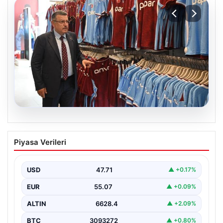
06.08.2026
Ahmet Metin Genç’in forma
Piyasa Verileri
kampanyasıyla ilgili belediyeden
açıklama geldi” İddialar gerçek dışıdır”
USD
47.71
▲ +0.17%
EUR
55.07
▲ +0.09%
ALTIN
6628.4
▲ +2.09%
BTC
3093272
▲ +0.80%