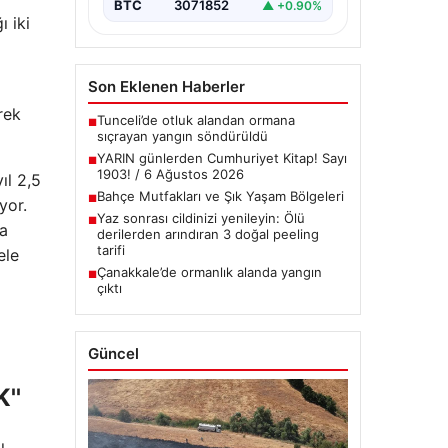
BTC
3071852
▲ +0.90%
ı iki
Son Eklenen Haberler
rek
Tunceli’de otluk alandan ormana
■
sıçrayan yangın söndürüldü
YARIN günlerden Cumhuriyet Kitap! Sayı
■
1903! / 6 Ağustos 2026
ıl 2,5
Bahçe Mutfakları ve Şık Yaşam Bölgeleri
■
yor.
Yaz sonrası cildinizi yenileyin: Ölü
■
la
derilerden arındıran 3 doğal peeling
tarifi
ele
Çanakkale’de ormanlık alanda yangın
■
çıktı
Güncel
''