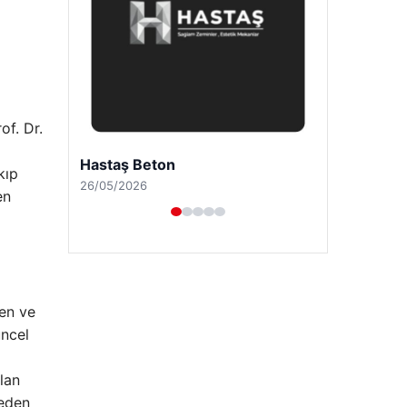
of. Dr.
Prenses Night Club
kıp
29/04/2026
en
şen ve
üncel
lan
 eden