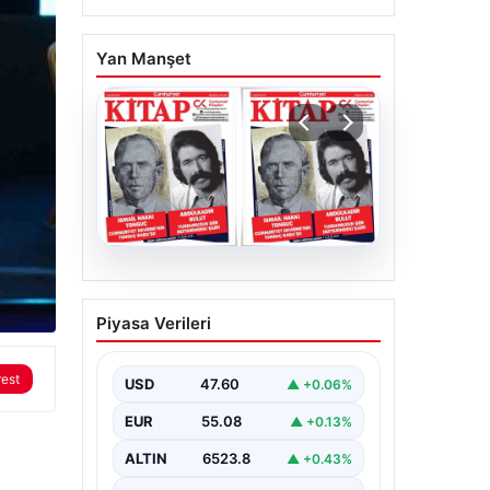
Yan Manşet
05.08.2026
YARIN günlerden
Piyasa Verileri
Cumhuriyet Kitap! Sayı
1903! / 6 Ağustos 2026
rest
USD
47.60
▲ +0.06%
EUR
55.08
▲ +0.13%
ALTIN
6523.8
▲ +0.43%