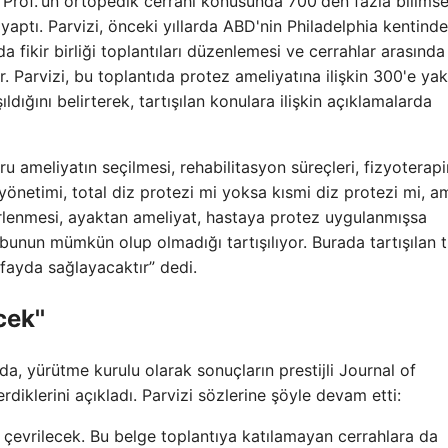
; Prof.'un ortopedik cerrahi konusunda 700'den fazla bilimse
aptı. Parvizi, önceki yıllarda ABD'nin Philadelphia kentinde 
fikir birliği toplantıları düzenlemesi ve cerrahlar arasında 
r. Parvizi, bu toplantıda protez ameliyatına ilişkin 300'e yak
ıldığını belirterek, tartışılan konulara ilişkin açıklamalarda
ru ameliyatın seçilmesi, rehabilitasyon süreçleri, fizyoterapi
 yönetimi, total diz protezi mi yoksa kısmi diz protezi mi, a
lirlenmesi, ayaktan ameliyat, hastaya protez uygulanmışsa
r bunun mümkün olup olmadığı tartışılıyor. Burada tartışılan 
fayda sağlayacaktır” dedi.
cek''
ıda, yürütme kurulu olarak sonuçların prestijli Journal of
diklerini açıkladı. Parvizi sözlerine şöyle devam etti:
 çevrilecek. Bu belge toplantıya katılamayan cerrahlara da