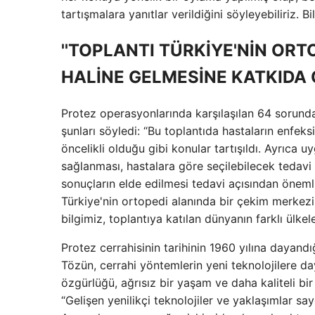
tartışmalara yanıtlar verildiğini söyleyebiliriz.
''TOPLANTI TÜRKİYE'NİN OR
HALİNE GELMESİNE KATKIDA 
Protez operasyonlarında karşılaşılan 64 sorunda
şunları söyledi: “Bu toplantıda hastaların enfe
öncelikli olduğu gibi konular tartışıldı. Ayrıca 
sağlanması, hastalara göre seçilebilecek tedavi 
sonuçların elde edilmesi tedavi açısından önemli
Türkiye'nin ortopedi alanında bir çekim merkezi
bilgimiz, toplantıya katılan dünyanın farklı ülke
Protez cerrahisinin tarihinin 1960 yılına dayand
Tözün, cerrahi yöntemlerin yeni teknolojilere day
özgürlüğü, ağrısız bir yaşam ve daha kaliteli b
“Gelişen yenilikçi teknolojiler ve yaklaşımlar sa