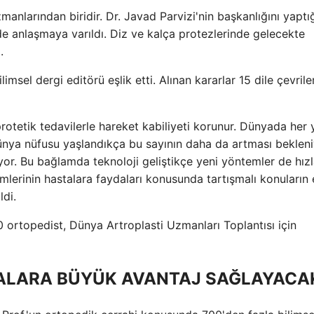
nlarından biridir. Dr. Javad Parvizi'nin başkanlığını yaptığ
de anlaşmaya varıldı. Diz ve kalça protezlerinde gelecekte
.
msel dergi editörü eşlik etti. Alınan kararlar 15 dile çevrile
tetik tedavilerle hareket kabiliyeti korunur. Dünyada her y
 Dünya nüfusu yaşlandıkça bu sayının daha da artması bekleni
yor. Bu bağlamda teknoloji geliştikçe yeni yöntemler de hız
mlerinin hastalara faydaları konusunda tartışmalı konuların 
ldi.
 ortopedist, Dünya Artroplasti Uzmanları Toplantısı için
ALARA BÜYÜK AVANTAJ SAĞLAYACAK