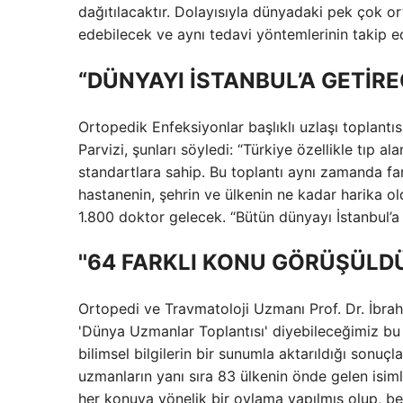
dağıtılacaktır. Dolayısıyla dünyadaki pek çok or
edebilecek ve aynı tedavi yöntemlerinin takip ed
“DÜNYAYI İSTANBUL’A GETİRE
Ortopedik Enfeksiyonlar başlıklı uzlaşı toplantıs
Parvizi, şunları söyledi: “Türkiye özellikle tıp 
standartlara sahip. Bu toplantı aynı zamanda far
hastanenin, şehrin ve ülkenin ne kadar harika ol
1.800 doktor gelecek. “Bütün dünyayı İstanbul’a 
''64 FARKLI KONU GÖRÜŞÜLDÜ
Ortopedi ve Travmatoloji Uzmanı Prof. Dr. İbrah
'Dünya Uzmanlar Toplantısı' diyebileceğimiz bu 
bilimsel bilgilerin bir sunumla aktarıldığı sonuç
uzmanların yanı sıra 83 ülkenin önde gelen isimle
her konuya yönelik bir oylama yapılmış olup, be