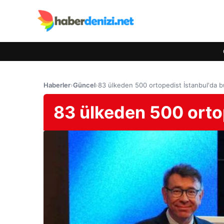
Haberler
›
Güncel
›
83 ülkeden 500 ortopedist İstanbul'da b
83 ülkeden 500 orto