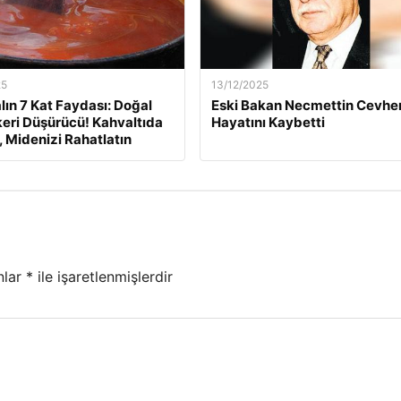
25
13/12/2025
lın 7 Kat Faydası: Doğal
Eski Bakan Necmettin Cevher
eri Düşürücü! Kahvaltıda
Hayatını Kaybetti
, Midenizi Rahatlatın
nlar
*
ile işaretlenmişlerdir