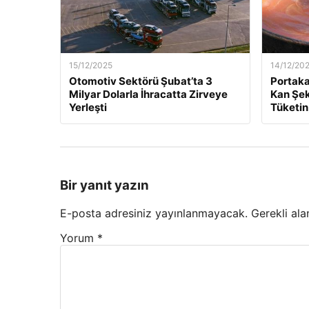
15/12/2025
14/12/20
Otomotiv Sektörü Şubat’ta 3
Portaka
Milyar Dolarla İhracatta Zirveye
Kan Şek
Yerleşti
Tüketin
Bir yanıt yazın
E-posta adresiniz yayınlanmayacak.
Gerekli ala
Yorum
*