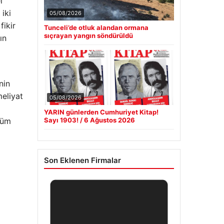
l
iki
05/08/2026
fikir
Tunceli’de otluk alandan ormana
sıçrayan yangın söndürüldü
ın
nin
meliyat
05/08/2026
YARIN günlerden Cumhuriyet Kitap!
tüm
Sayı 1903! / 6 Ağustos 2026
Son Eklenen Firmalar