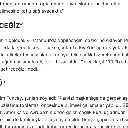
topedi cerrahı bu toplantıda ortaya çıkan sonuçları elde
ilmesine katkı sağlayacaktır.”
CEĞİZ”
ının gelecek yıl İstanbul'da yapılacağını sözlerine ekleyen Pr
alanında keşfedilecek bir ülke çünkü Türkiye'de tıp çok yüksek
klı ülkelerden insanların Türkiye'deki sağlık hizmetlerine ba
duğunu anlamaları için bir fırsat oldu. Gelecek yıl 190 ülked
getireceğiz” dedi.
''
im Tuncay, şunları söyledi: “Parvizi başkanlığında gerçekle
uzlaşma toplantısı öncesinde bilimsel çalışmalar yapıldı. G
lar, Amerika ve Avrupa'nın önde gelen sağlık kuruluşlarından
rinin de katılımıyla tartışmaya açıldı. Dünya çapında tartışı
lli bir oranın üzerinde kabul gören konulara yönelik devam