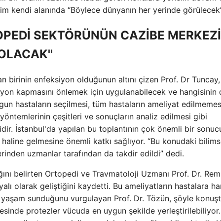
 Bilim kendi alanında “Böylece dünyanın her yerinde görülecek
TOPEDİ SEKTÖRÜNÜN CAZİBE MERKEZİ
OLACAK''
n birinin enfeksiyon olduğunun altını çizen Prof. Dr Tuncay,
ksiyon kapmasını önlemek için uygulanabilecek ve hangisinin
uygun hastaların seçilmesi, tüm hastaların ameliyat edilmemes
yöntemlerinin çeşitleri ve sonuçların analiz edilmesi gibi
dir. İstanbul'da yapılan bu toplantının çok önemli bir sonuc
 haline gelmesine önemli katkı sağlıyor. “Bu konudaki bilims
lerinden uzmanlar tarafından da takdir edildi” dedi.
ığını belirten Ortopedi ve Travmatoloji Uzmanı Prof. Dr. Rem
alı olarak geliştiğini kaydetti. Bu ameliyatların hastalara h
ir yaşam sunduğunu vurgulayan Prof. Dr. Tözün, şöyle konuşt
yesinde protezler vücuda en uygun şekilde yerleştirilebiliyor.