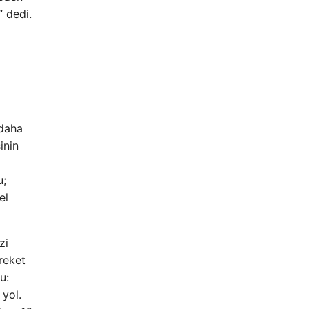
” dedi.
 daha
inin
u;
el
zi
areket
u:
 yol.