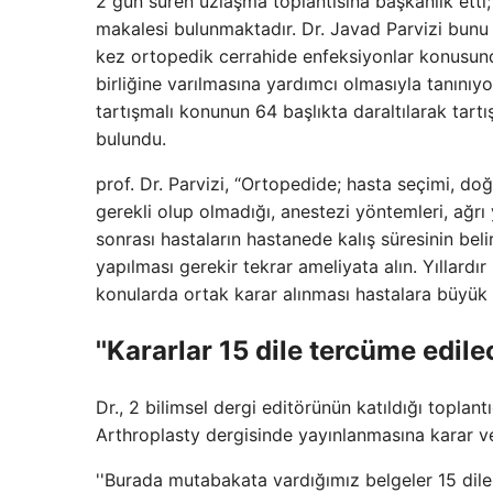
2 gün süren uzlaşma toplantısına başkanlık etti
makalesi bulunmaktadır. Dr. Javad Parvizi bunu y
kez ortopedik cerrahide enfeksiyonlar konusunda 
birliğine varılmasına yardımcı olmasıyla tanınıyo
tartışmalı konunun 64 başlıkta daraltılarak tartış
bulundu.
prof. Dr. Parvizi, “Ortopedide; hasta seçimi, doğ
gerekli olup olmadığı, anestezi yöntemleri, ağrı
sonrası hastaların hastanede kalış süresinin be
yapılması gerekir tekrar ameliyata alın. Yıllardı
konularda ortak karar alınması hastalara büyük 
''Kararlar 15 dile tercüme edile
Dr., 2 bilimsel dergi editörünün katıldığı toplant
Arthroplasty dergisinde yayınlanmasına karar ver
''Burada mutabakata vardığımız belgeler 15 dile