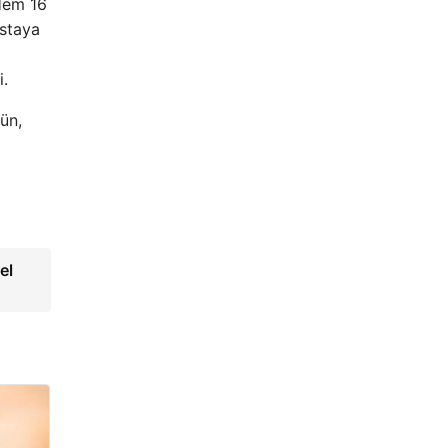
 Hem 16
astaya
i.
ün,
el