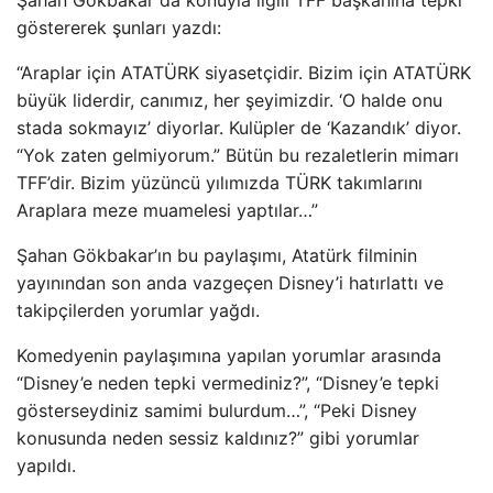
Şahan Gökbakar da konuyla ilgili TFF başkanına tepki
göstererek şunları yazdı:
“Araplar için ATATÜRK siyasetçidir. Bizim için ATATÜRK
büyük liderdir, canımız, her şeyimizdir. ‘O halde onu
stada sokmayız’ diyorlar. Kulüpler de ‘Kazandık’ diyor.
“Yok zaten gelmiyorum.” Bütün bu rezaletlerin mimarı
TFF’dir. Bizim yüzüncü yılımızda TÜRK takımlarını
Araplara meze muamelesi yaptılar…”
Şahan Gökbakar’ın bu paylaşımı, Atatürk filminin
yayınından son anda vazgeçen Disney’i hatırlattı ve
takipçilerden yorumlar yağdı.
Komedyenin paylaşımına yapılan yorumlar arasında
“Disney’e neden tepki vermediniz?”, “Disney’e tepki
gösterseydiniz samimi bulurdum…”, “Peki Disney
konusunda neden sessiz kaldınız?” gibi yorumlar
yapıldı.