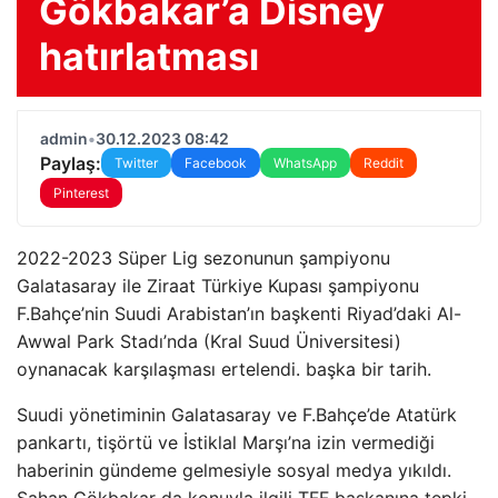
Gökbakar’a Disney
hatırlatması
admin
•
30.12.2023 08:42
Paylaş:
Twitter
Facebook
WhatsApp
Reddit
Pinterest
2022-2023 Süper Lig sezonunun şampiyonu
Galatasaray ile Ziraat Türkiye Kupası şampiyonu
F.Bahçe’nin Suudi Arabistan’ın başkenti Riyad’daki Al-
Awwal Park Stadı’nda (Kral Suud Üniversitesi)
oynanacak karşılaşması ertelendi. başka bir tarih.
Suudi yönetiminin Galatasaray ve F.Bahçe’de Atatürk
pankartı, tişörtü ve İstiklal Marşı’na izin vermediği
haberinin gündeme gelmesiyle sosyal medya yıkıldı.