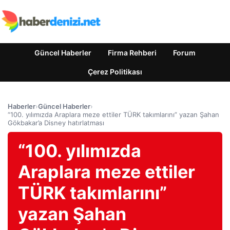
Güncel Haberler
Firma Rehberi
Forum
Çerez Politikası
Haberler
›
Güncel Haberler
›
“100. yılımızda Araplara meze ettiler TÜRK takımlarını” yazan Şahan
Gökbakar’a Disney hatırlatması
“100. yılımızda
Araplara meze ettiler
TÜRK takımlarını”
yazan Şahan