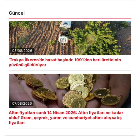
Güncel
08/08/2026
‘Trakya İlkeren’de hasat başladı: 1991’den beri üreticinin
yüzünü güldürüyor
07/08/2026
Altın fiyatları canlı 14 Nisan 2026: Altın fiyatları ne kadar
oldu? Gram, çeyrek, yarım ve cumhuriyet altını alış satış
fiyatları