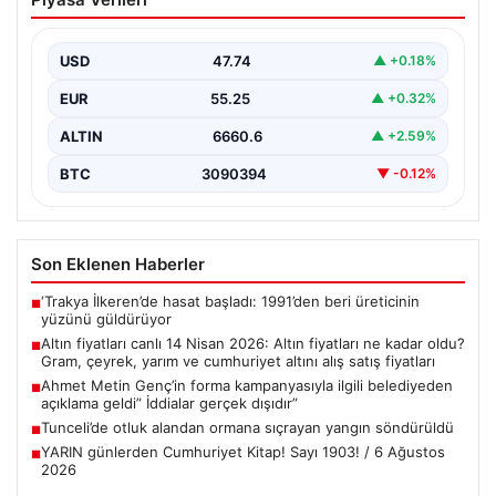
fiyatları ne kadar oldu? Gram, çeyrek,
yarım ve cumhuriyet altını alış satış
fiyatları
USD
47.74
▲ +0.18%
{“title”: “14 Nisan 2026 Güncel Altın Fiyatları: Gram,
EUR
55.25
▲ +0.32%
Çeyrek, Yarım ve Cumhuriyet Altını Satış…
ALTIN
6660.6
▲ +2.59%
BTC
3090394
▼ -0.12%
Son Eklenen Haberler
‘Trakya İlkeren’de hasat başladı: 1991’den beri üreticinin
■
yüzünü güldürüyor
Altın fiyatları canlı 14 Nisan 2026: Altın fiyatları ne kadar oldu?
■
Gram, çeyrek, yarım ve cumhuriyet altını alış satış fiyatları
Ahmet Metin Genç’in forma kampanyasıyla ilgili belediyeden
■
açıklama geldi” İddialar gerçek dışıdır”
Tunceli’de otluk alandan ormana sıçrayan yangın söndürüldü
■
YARIN günlerden Cumhuriyet Kitap! Sayı 1903! / 6 Ağustos
■
2026