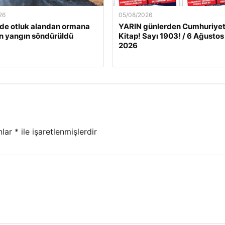
26
05/08/2026
’de otluk alandan ormana
YARIN günlerden Cumhuriye
n yangın söndürüldü
Kitap! Sayı 1903! / 6 Ağustos
2026
nlar
*
ile işaretlenmişlerdir