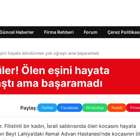
Güncel Haberler
Firma Rehberi
Forum
Çerez Politikas
eşini hayata döndürmek çok uğraştı ama başaramadı
er! Ölen eşini hayata
ştı ama başaramadı
Paylaş:
Twitter
Facebook
WhatsApp
Reddit
Pinte
. Filistinli bir kadın, İsrail saldırısında ölen kocasını hayata
ının Beyt Lahiya’daki Kemal Advan Hastanesi’nde kocasının ö