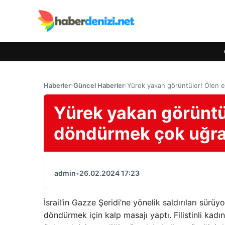
Haberler
›
Güncel Haberler
›
Yürek yakan görüntüler! Ölen 
Yürek yakan görüntül
döndürmek çok uğra
admin
•
26.02.2024 17:23
İsrail’in Gazze Şeridi’ne yönelik saldırıları sürüyor
döndürmek için kalp masajı yaptı. Filistinli kad