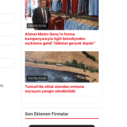
06/08/2026
Ahmet Metin Genç’in forma
kampanyasıyla ilgili belediyeden
açıklama geldi” İddialar gerçek dışıdır”
05/08/2026
n.
Tunceli’de otluk alandan ormana
sıçrayan yangın söndürüldü
Son Eklenen Firmalar