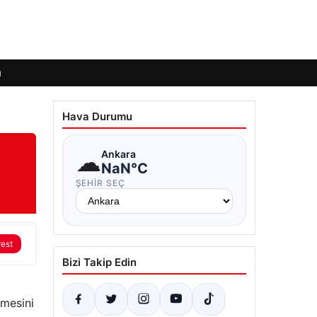
ı
Hava Durumu
☁
Ankara
NaN°C
ŞEHIR SEÇ
rest
Bizi Takip Edin
lmesini