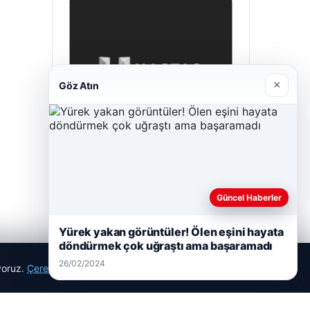
×
Göz Atın
Hastaş Beton
26/05/2026
Güncel Haberler
Yürek yakan görüntüler! Ölen eşini hayata
döndürmek çok uğraştı ama başaramadı
26/02/2024
ıyoruz.
Çerez Politikamız
Reddet
Kabul Et