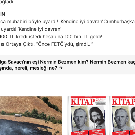
ağladı.
IN
Cumhurbaşka
yardı! ‘Kendine iyi davran’
100 TL kredi istedi hesabına 100 bin TL geldi!
sı Ortaya Çıktı! “Önce FETÖ’ydü, şimdi…”
lga Savacı’nın eşi Nermin Bezmen kim? Nermin Bezmen ka
şında, nereli, mesleği ne? →