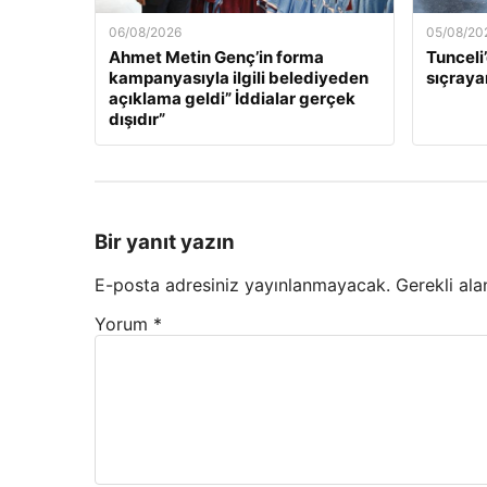
06/08/2026
05/08/20
Ahmet Metin Genç’in forma
Tunceli
kampanyasıyla ilgili belediyeden
sıçraya
açıklama geldi” İddialar gerçek
dışıdır”
Bir yanıt yazın
E-posta adresiniz yayınlanmayacak.
Gerekli ala
Yorum
*