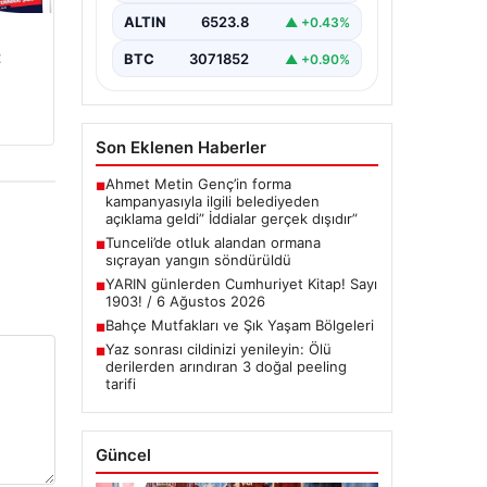
Tunceli’nin…
ALTIN
6523.8
▲ +0.43%
t
BTC
3071852
▲ +0.90%
Son Eklenen Haberler
Ahmet Metin Genç’in forma
■
kampanyasıyla ilgili belediyeden
açıklama geldi” İddialar gerçek dışıdır”
Tunceli’de otluk alandan ormana
■
sıçrayan yangın söndürüldü
YARIN günlerden Cumhuriyet Kitap! Sayı
■
1903! / 6 Ağustos 2026
Bahçe Mutfakları ve Şık Yaşam Bölgeleri
■
Yaz sonrası cildinizi yenileyin: Ölü
■
derilerden arındıran 3 doğal peeling
tarifi
Güncel