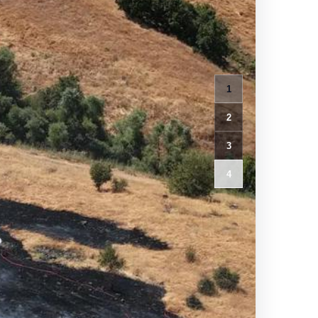
1
2
3
4