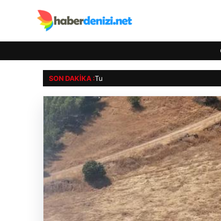
SON DAKIKA :
Tunceli’de otluk alandan orman