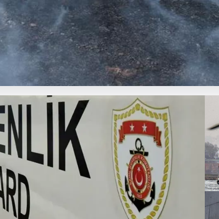
an ormana sıçrayan yangın söndü
Yangın Kontrol Altına Alındı”, “content”: “ Tunceli’nin çeşitli köyleri a
Bu
yo
ge