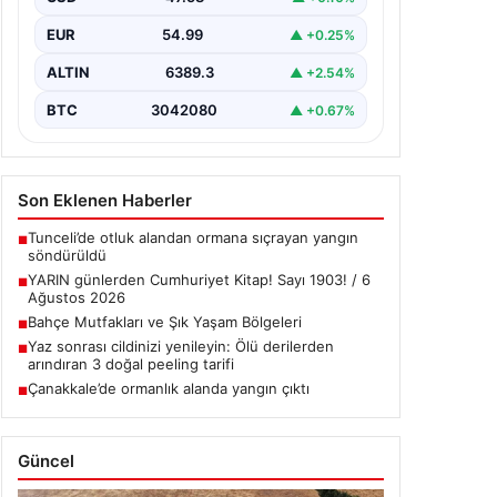
EUR
54.99
▲ +0.25%
ALTIN
6389.3
▲ +2.54%
BTC
3042080
▲ +0.67%
Son Eklenen Haberler
Tunceli’de otluk alandan ormana sıçrayan yangın
■
söndürüldü
YARIN günlerden Cumhuriyet Kitap! Sayı 1903! / 6
■
Ağustos 2026
Bahçe Mutfakları ve Şık Yaşam Bölgeleri
■
Yaz sonrası cildinizi yenileyin: Ölü derilerden
■
arındıran 3 doğal peeling tarifi
Çanakkale’de ormanlık alanda yangın çıktı
■
Güncel