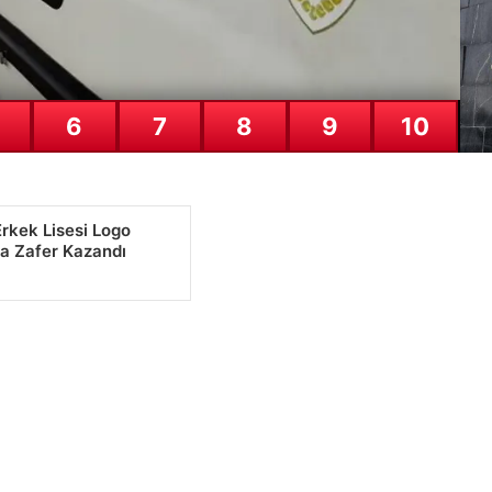
24
6
7
8
9
10
Me
ni
23
rkek Lisesi Logo
a Zafer Kazandı