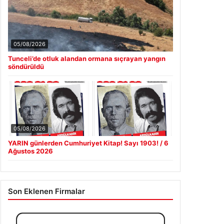
05/08/2026
Tunceli’de otluk alandan ormana sıçrayan yangın
söndürüldü
05/08/2026
YARIN günlerden Cumhuriyet Kitap! Sayı 1903! / 6
Ağustos 2026
Son Eklenen Firmalar