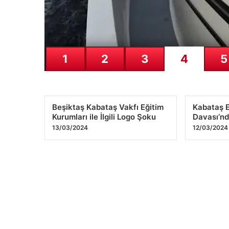
1
2
3
4
5
Beşiktaş Kabataş Vakfı Eğitim
Kabataş E
Kurumları ile İlgili Logo Şoku
Davası’nd
13/03/2024
12/03/2024