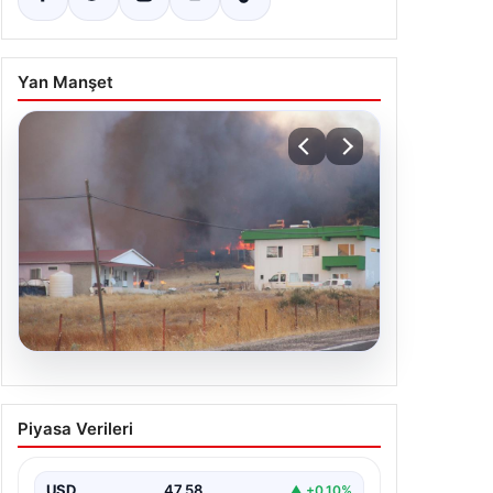
Yan Manşet
03.08.2026
Çanakkale’de ormanlık alanda
Piyasa Verileri
yangın çıktı
USD
47.58
▲ +0.10%