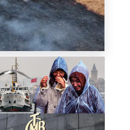
rüldü
rasında yer…
gün ve yarına kritik uyarı! Karadeniz üzerinden
la çıktı. Yıldırım, hortum, fırtına hepsi bir arada
liyor