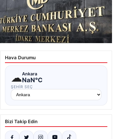
.07.2026 12:15
rkez Bankası faiz kararı ne zaman? Ekonomistlerin
san ayı faiz beklentisi belli oldu
Hava Durumu
.07.2026 13:15
☁
Ankara
NaN°C
ŞEHIR SEÇ
Bizi Takip Edin