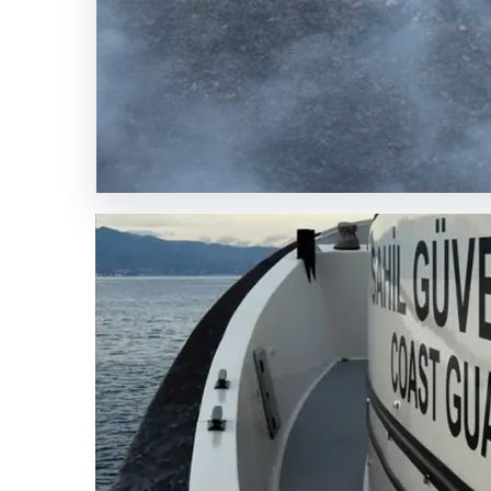
Sahil
Güvenlik
Komutanlığı
uzman
erbaş
alacak
SICAK HABER
GÜNCEL HABERLER
0 YORUM
05.08.2026
Tunceli’de otluk aland
{ “title”: “Tunceli’de Otluk Alandan Ormana Sıçrayan 